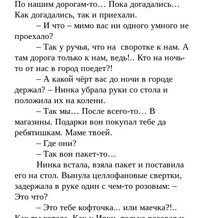
По нашим дорогам-то… Пока догадались…
Как догадались, так и приехали.
– И что – мимо вас ни одного умного не
проехало?
– Так у ручья, что на своротке к нам. А
там дорога только к нам, ведь!.. Кто на ночь-
то от нас в город поедет?!
– А какой чёрт вас до ночи в городе
держал? – Нинка убрала руки со стола и
положила их на колени.
– Так мы… После всего-то… В
магазины. Подарки вон покупал тебе да
ребятишкам. Маме твоей.
– Где они?
– Так вон пакет-то…
Нинка встала, взяла пакет и поставила
его на стол. Вынула целлофановые свертки,
задержала в руке один с чем-то розовым: –
Это что?
– Это тебе кофточка... или маечка?!..