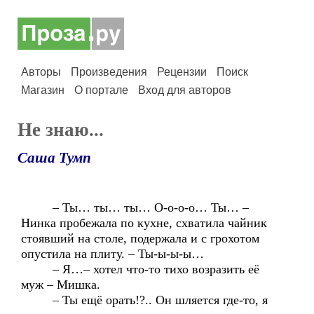
Авторы
Произведения
Рецензии
Поиск
Магазин
О портале
Вход для авторов
Не знаю...
Саша Тумп
– Ты… ты… ты… О-о-о-о… Ты… –
Нинка пробежала по кухне, схватила чайник
стоявший на столе, подержала и с грохотом
опустила на плиту. – Ты-ы-ы-ы…
– Я…– хотел что-то тихо возразить её
муж – Мишка.
– Ты ещё орать!?.. Он шляется где-то, я