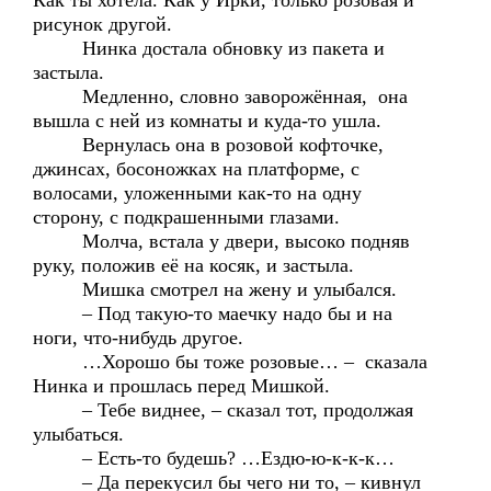
Как ты хотела. Как у Ирки, только розовая и
рисунок другой.
Нинка достала обновку из пакета и
застыла.
Медленно, словно заворожённая, она
вышла с ней из комнаты и куда-то ушла.
Вернулась она в розовой кофточке,
джинсах, босоножках на платформе, с
волосами, уложенными как-то на одну
сторону, с подкрашенными глазами.
Молча, встала у двери, высоко подняв
руку, положив её на косяк, и застыла.
Мишка смотрел на жену и улыбался.
– Под такую-то маечку надо бы и на
ноги, что-нибудь другое.
…Хорошо бы тоже розовые… – сказала
Нинка и прошлась перед Мишкой.
– Тебе виднее, – сказал тот, продолжая
улыбаться.
– Есть-то будешь? …Ездю-ю-к-к-к…
– Да перекусил бы чего ни то, – кивнул