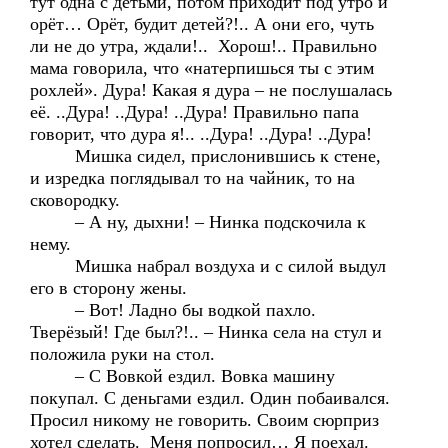
тут одна с детьми, потом приходит под утро и
орёт… Орёт, будит детей?!.. А они его, чуть
ли не до утра, ждали!.. Хорош!.. Правильно
мама говорила, что «натерпишься ты с этим
рохлей». Дура! Какая я дура – не послушалась
её. ..Дура! ..Дура! ..Дура! Правильно папа
говорит, что дура я!.. ..Дура! ..Дура! ..Дура!
Мишка сидел, прислонившись к стене,
и изредка поглядывал то на чайник, то на
сковородку.
– А ну, дыхни! – Нинка подскочила к
нему.
Мишка набрал воздуха и с силой выдул
его в сторону жены.
– Вот! Ладно бы водкой пахло.
Тверёзый! Где был?!.. – Нинка села на стул и
положила руки на стол.
– С Вовкой ездил. Вовка машину
покупал. С деньгами ездил. Один побаивался.
Просил никому не говорить. Своим сюрприз
хотел сделать. Меня попросил… Я поехал.