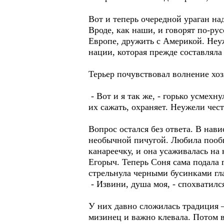
Вот и теперь очередной ураган на
Вроде, как наши, и говорят по-рус
Европе, дружить с Америкой. Неу
нации, которая прежде составляла
Терьер почувствовал волнение хоз
- Вот и я так же, - горько усмехн
их сажать, охраняет. Неужели чес
Вопрос остался без ответа. В на
необычной пичугой. Любила пообща
канареечку, и она усаживалась на
Егорыч. Теперь Соня сама подала 
стрельнула черными бусинками гла
- Извини, душа моя, - спохватилс
У них давно сложилась традиция –
мизинец и важно клевала. Потом в