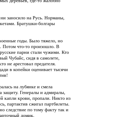
мых деревьев, где-то жалобно
 ни заносило на Русь. Норманы,
акетами. Братушки-болгары
военные годы. Было тяжело, но
. Потом что-то произошло. В
 русские парни стали чужими. Кто
вый Чубайс, сидя в самолете,
кто не арестовал предателя.
щади в копейки оценивает тысячи
тив!
ралась на лубянке и смела
а защиту. Генералы и адмиралы,
й капли крови, пропали. Никто из
сь, партактив сжигал партбилеты.
но следствие по тому факту так и
карточный домик.