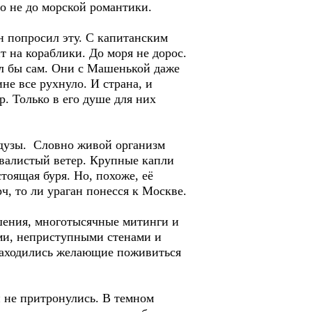
о не до морской романтики.
н попросил эту. С капитанским
т на кораблики. До моря не дорос.
ил бы сам. Они с Машенькой даже
е все рухнуло. И страна, и
р. Только в его душе для них
едузы. Словно живой организм
квалистый ветер. Крупные капли
тоящая буря. Но, похоже, её
ч, то ли ураган понесся к Москве.
шения, многотысячные митинги и
ми, неприступными стенами и
 находились желающие поживиться
 и не притронулись. В темном