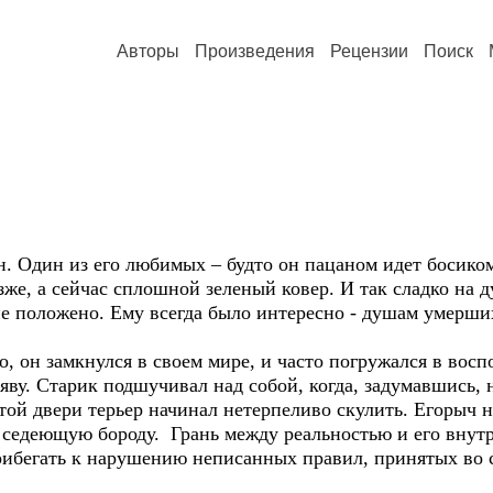
Авторы
Произведения
Рецензии
Поиск
. Один из его любимых – будто он пацаном идет босиком 
же, а сейчас сплошной зеленый ковер. И так сладко на ду
е положено. Ему всегда было интересно - душам умерши
о, он замкнулся в своем мире, и часто погружался в во
ву. Старик подшучивал над собой, когда, задумавшись, н
ой двери терьер начинал нетерпеливо скулить. Егорыч н
седеющую бороду. Грань между реальностью и его внут
рибегать к нарушению неписанных правил, принятых во с