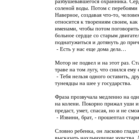
разбушевавшегося охранника. Серд
соленой воды. Потом с перебоями
Наверное, создавая что-то, челов
относится к творениям своим, ка
именами, чтобы потом поговорить,
больное сердце со старым двигате
поднатужиться и дотянуть до прич
- Есть у нас еще дома дела…
Мотор не подвел и на этот раз. С
траве на том лугу, что снился ему
- Тебя нельзя одного оставить, д
тунеядцы на шее у государства.
Фраза прозвучала медленно на одн
на колени. Покорно прижал уши и 
предаст, умет, спасая, но и не смо
- Извини, брат, - прошептал стари
Словно ребенка, он ласково гладил
высказать нахлынувшие чувства. Д