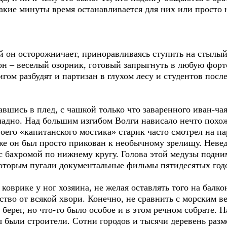
такие минуты время останавливается для них или просто
й он осторожничает, приноравливаясь ступить на стылый
 он – веселый озорник, готовый запрыгнуть в любую форт
ом разбудят и партизан в глухом лесу и студентов после 
авшись в плед, с чашкой только что заваренного иван-ча
ладно. Над большим изгибом Волги нависало нечто похож
оего «капитанского мостика» старик часто смотрел на п
же он был просто прикован к необычному зрелищу. Неве
 бахромой по нижнему кругу. Голова этой медузы подним
 которым пугали документальные фильмы пятидесятых год
 коврике у ног хозяина, не желая оставлять того на балк
ство от всякой хвори. Конечно, не сравнить с морским 
ерег, но что-то было особое и в этом речном собрате. П
 были строители. Сотни городов и тысячи деревень разм