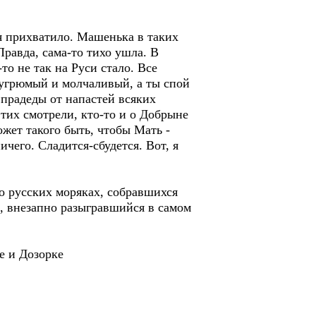
ря прихватило. Машенька в таких
Правда, сама-то тихо ушла. В
то не так на Руси стало. Все
д угрюмый и молчаливый, а ты спой
и прадеды от напастей всяких
тих смотрели, кто-то и о Добрыне
жет такого быть, чтобы Мать -
чего. Сладится-сбудется. Вот, я
о русских моряках, собравшихся
н, внезапно разыгравшийся в самом
е и Дозорке