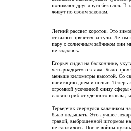
понимают друг друга без слов. В 
живут по своим законам.
Летний рассвет короток. Это зимо
от вьюги прячется за тучи. Летом
пару с солнечным зайчиком они миг
не задалось.
Егорыч сидел на балкончике, укут
четырнадцатого этажа. Было прох
меньше километры высотой. Со св
навигацию днем и ночью. Теперь 
огромной усеченной снизу сферы с
словно гриб от ядерного взрыва,
Терьерчик свернулся калачиком на
было подышать. Это лучшее лекар
травой, выброшенной штормом на б
не сложилось. После войны нужны