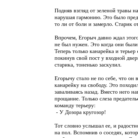
Подняв взгляд от зеленой травы н
нарушая гармонию. Это было предч
то ли от боли и замерло. Старик 
Впрочем, Егорыч давно ждал этого
не был нужен. Это когда они были
Теперь только канарейка и терьер
покинув свой пост у входной двер
старика, тоненько заскулил.
Егорычу стало не по себе, что он
канарейку на свободу. Это походил
заваливаясь назад. Вместо него н
прощание. Только слеза предател
команду терьеру:
- У Дозора кругозор!
Тот словно услышал ее, и радостно
на пол. Вспомнив о соседях, кото