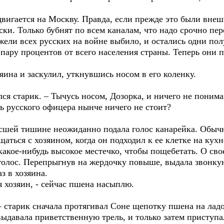
двигается на Москву. Правда, если прежде это были внеш
ски. Только бубнят по всем каналам, что надо срочно пе
жели всех русских на войне выбило, и остались одни по
 пару процентов от всего населения страны. Теперь они 
яина и заскулил, уткнувшись носом в его коленку.
улся старик. – Тычусь носом, Дозорка, и ничего не понима
ть русского офицера нынче ничего не стоит?
висшей тишине неожиданно подала голос канарейка. Обыч
ться с хозяином, когда он подходил к ее клетке на кухн
 какое-нибудь высокое местечко, чтобы пощебетать. О св
голос. Перепрыгнув на жердочку повыше, выдала звонку
з в хозяина.
я хозяин, - сейчас пшена насыплю.
 старик сначала протягивал Соне щепотку пшена на ладо
ыдавала приветственную трель, и только затем приступа