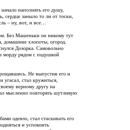
 начало наполнять его душу,
, сердце заныло то ли от тоски,
ль – ну, вот, и все…
ом. Без Машеньки он никому тут
я, домашние хлопоты, огород.
оснулся Дозорка. Самовольно
ив морду рядом с подушкой
прощавшись. Не выпустив его и
и угасал, стал кружиться,
своему верному другу на
тал мысленно повторять шутливую
бами одеяло, стал стаскивать его
подняться и успокоить