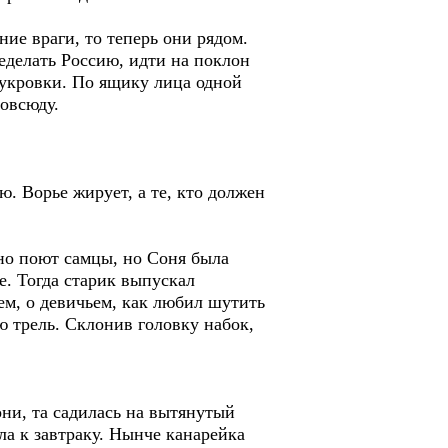
ние враги, то теперь они рядом.
ределать Россию, идти на поклон
лукровки. По ящику лица одной
повсюду.
ю. Ворье жирует, а те, кто должен
но поют самцы, но Соня была
е. Тогда старик выпускал
оем, о девичьем, как любил шутить
ю трель. Склонив головку набок,
ни, та садилась на вытянутый
ла к завтраку. Нынче канарейка