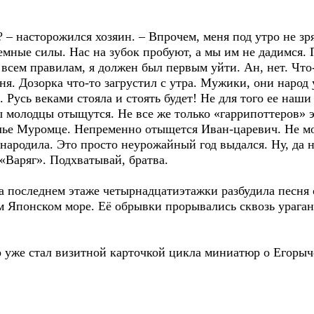
? – насторожился хозяин. – Впрочем, меня под утро не з
темные силы. Нас на зубок пробуют, а мы им не дадимся. 
 всем правилам, я должен был первым уйти. Ан, нет. Что-
оня. Дозорка что-то загрустил с утра. Мужики, они наро
. Русь веками стояла и стоять будет! Не для того ее наш
 молодцы отыщутся. Не все же только «гаррипоттеров» э
Илье Муромце. Непременно отыщется Иван-царевич. Не мо
народила. Это просто неурожайный год выдался. Ну, да ни
«Варяг». Подхватывай, братва.
а последнем этаже четырнадцатиэтажки разбудила песня 
м Японском море. Её обрывки прорывались сквозь урага
р уже стал визитной карточкой цикла миниатюр о Егорыч