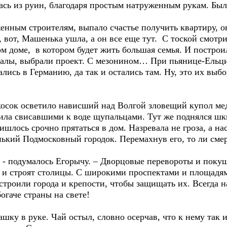
ась из руин, благодаря простым натруженным рукам. Был
енным строителям, выпало счастье получить квартиру, о
, вот, Машенька ушла, а он все еще тут. С тоской смотри
ом доме, в котором будет жить большая семья. И постро
иалы, выбрали проект. С мезонином… При пьянице-Ельцин
лись в Германию, да так и остались там. Ну, это их выбо
косок осветило нависший над Волгой зловещий купол м
лила свисавшими к воде щупальцами. Тут же поднялся ш
шлось срочно прятаться в дом. Назревала не гроза, а нас
нький Подмосковный городок. Перемахнув его, то ли смер
 - подумалось Егорычу. – Дворцовые перевороты и поку
о и строят столицы. С широкими проспектами и площадя
строили города и крепости, чтобы защищать их. Всегда
огаче страны на свете!
ашку в руке. Чай остыл, словно осерчав, что к нему так