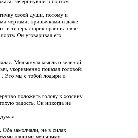
ркаса, зачерпнувшего бортом
стичку своей души, потому и
ими чертами, привычками и даже
от и теперь старик сравнил свое
 порту. Он уговаривал его
палас. Мелькнула мысль о зеленой
рыч, укоризненно показал головой:
…. Это мы с тобой лодыри и
верчиво положить голову к хозяину
тихую радость. Он никогда не
одумал.
. Оба замолчали, не в силах
ратьями нашими меньшими,