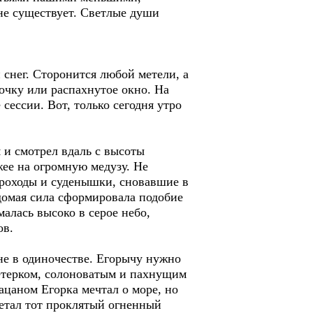
 не существует. Светлые души
 снег. Сторонится любой метели, а
очку или распахнутое окно. На
сессии. Вот, только сегодня утро
я и смотрел вдаль с высоты
ее на огромную медузу. Не
ароходы и суденышки, сновавшие в
домая сила сформировала подобие
алась высоко в серое небо,
ов.
оне в одиночестве. Егорычу нужно
ветерком, солоноватым и пахнущим
ацаном Егорка мечтал о море, но
етал тот проклятый огненный