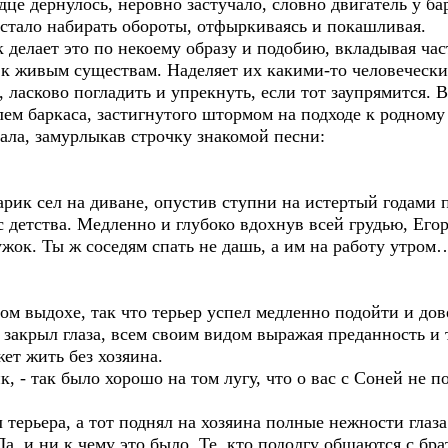
це дернулось, неровно застучало, словно двигатель у ба
 стало набирать обороты, отфыркиваясь и покашливая.
ек делает это по некоему образу и подобию, вкладывая ча
к к живым существам. Наделяет их какими-то человеческ
 ласково погладить и упрекнуть, если тот заупрямится. В
лем баркаса, застигнутого штормом на подходе к родному
ала, замурлыкав строчку знакомой песни:
тарик сел на диване, опустив ступни на истертый годами 
 с детства. Медленно и глубоко вдохнув всей грудью, Его
ружок. Ты ж соседям спать не дашь, а им на работу утром
ом выдохе, так что терьер успел медленно подойти и до
закрыл глаза, всем своим видом выражая преданность и 
жет жить без хозяина.
к, - так было хорошо на том лугу, что о вас с Соней не п
 терьера, а тот поднял на хозяина полные нежности глаза
а, и ни к чему это было. Те, кто подолгу общаются с б