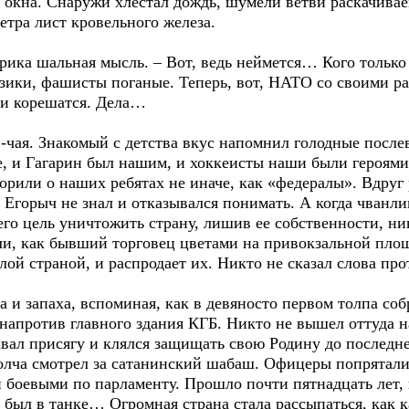
 окна. Снаружи хлестал дождь, шумели ветви раскачивае
тра лист кровельного железа.
тарика шальная мысль. – Вот, ведь неймется… Кого только
зики, фашисты поганые. Теперь, вот, НАТО со своими р
ми корешатся. Дела…
-чая. Знакомый с детства вкус напомнил голодные после
е, и Гагарин был нашим, и хоккеисты наши были героями
орили о наших ребятах не иначе, как «федералы». Вдруг
 Егорыч не знал и отказывался понимать. А когда чванли
его цель уничтожить страну, лишив ее собственности, ни
ли, как бывший торговец цветами на привокзальной пло
лой страной, и распродает их. Никто не сказал слова про
а и запаха, вспоминая, как в девяносто первом толпа соб
напротив главного здания КГБ. Никто не вышел оттуда н
вал присягу и клялся защищать свою Родину до последне
молча смотрел за сатанинский шабаш. Офицеры попрятали
и боевыми по парламенту. Прошло почти пятнадцать лет, 
то был в танке… Огромная страна стала рассыпаться, как 