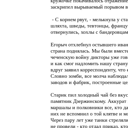
кружочке покачивалось отражение
заскрипел вырываемый порывом ве
- С корнем рвут, - мелькнула у с
шляхта, шведы, тевтонцы, францу
отвернулись, хохлы с бандеровца
Егорыч отхлебнул остывшего иван
страна поднялась. Мы были вмест
чеченскую войну дикторы уже гов
и как смог надломить нашу страну
вдруг заявил корреспонденту, что 
Словно зомби, все молча наблюда
заводов и фабрик, построенные це
Старик пил холодный чай без вкус
памятник Дзержинскому. Аккурат 
маршалы и полковники все, кто да
них не вспомнил о той клятве и 
Через пару лет уже танки стрелял
не провели - кто отдал приказ, к