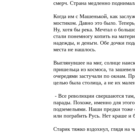
смерч. Страна медленно поднимал
Когда им с Машенькой, как заслуж
мостиком. Давно это было. Теперь
Ну, хотя бы река. Мечтал о больш
стали понемногу копить на матер
надежды, и деньги. Обе дочки пода
места не нашлось.
Выглянувшее на миг, солнце наис
пришельца из космоса, та зашеве
очередями застучали по окнам. При
целью была столица, а не их мале
- Все революции свершаются там,
парады. Похоже, именно для этог
подземельями. Наши предки тоже 
или пограбить Русь. Нет краше и б
Старик тяжко вздохнул, глядя на ч