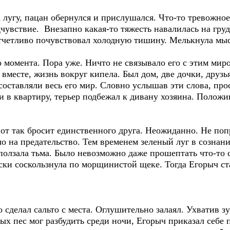
а лугу, пацан обернулся и прислушался. Что-то тревожное
увствие. Внезапно какая-то тяжесть навалилась на грудь
отчетливо почувствовал холодную тишину. Мелькнула мыс
 момента. Пора уже. Ничто не связывало его с этим мир
 вместе, жизнь вокруг кипела. Был дом, две дочки, друзь
 составляли весь его мир. Словно услышав эти слова, пр
и в квартиру, терьер подбежал к дивану хозяина. Полож
 вот так бросит единственного друга. Неожиданно. Не по
о на предательство. Тем временем зеленый луг в сознани
аползала тьма. Было невозможно даже прошептать что-то 
ьски соскользнула по морщинистой щеке. Тогда Егорыч с
 сделал сальто с места. Оглушительно залаял. Ухватив зу
рых пес мог разбудить среди ночи, Егорыч приказал себе 