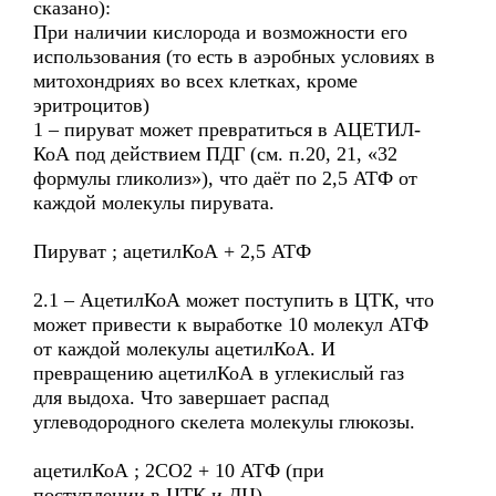
сказано):
При наличии кислорода и возможности его
использования (то есть в аэробных условиях в
митохондриях во всех клетках, кроме
эритроцитов)
1 – пируват может превратиться в АЦЕТИЛ-
КоА под действием ПДГ (см. п.20, 21, «32
формулы гликолиз»), что даёт по 2,5 АТФ от
каждой молекулы пирувата.
Пируват ; ацетилКоА + 2,5 АТФ
2.1 – АцетилКоА может поступить в ЦТК, что
может привести к выработке 10 молекул АТФ
от каждой молекулы ацетилКоА. И
превращению ацетилКоА в углекислый газ
для выдоха. Что завершает распад
углеводородного скелета молекулы глюкозы.
ацетилКоА ; 2СО2 + 10 АТФ (при
поступлении в ЦТК и ДЦ)