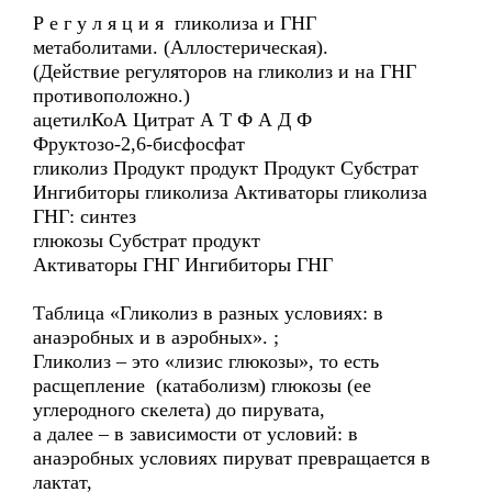
Р е г у л я ц и я гликолиза и ГНГ
метаболитами. (Аллостерическая).
(Действие регуляторов на гликолиз и на ГНГ
противоположно.)
ацетилКоА Цитрат А Т Ф А Д Ф
Фруктозо-2,6-бисфосфат
гликолиз Продукт продукт Продукт Субстрат
Ингибиторы гликолиза Активаторы гликолиза
ГНГ: синтез
глюкозы Субстрат продукт
Активаторы ГНГ Ингибиторы ГНГ
Таблица «Гликолиз в разных условиях: в
анаэробных и в аэробных». ;
Гликолиз – это «лизис глюкозы», то есть
расщепление (катаболизм) глюкозы (ее
углеродного скелета) до пирувата,
а далее – в зависимости от условий: в
анаэробных условиях пируват превращается в
лактат,