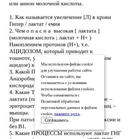
или анион молочной кислоты.
1. Как называется увеличение [Л] в крови
Гипер / лактат / емия
2. Чем о п а с н а высокая [ лактата ]
(молочная кислота ; лактат + Н+ )
Накоплением протонов (Н+), т.е.
АЦИДОЗОМ, который приводит к
тошноте, усталости и (при очень сильном
ацидозе) к коме
Мы используем файлы cookie
для улучшения работы сайта.
3. Какой ПРОЦЕСС образует лактат
Оставаясь на сайте, вы
Анаэробный гликолиз (при дефиците
соглашаетесь с условиями
кислорода и в ЭЦ)
использования файлов cookies.
4. Какие ТКАНИ являются источником
Чтобы ознакомиться с
лактата (поступающего в кровь) В покое –
Политикой обработки
эритроциты. При работе скелетных мышц –
персональных данных и файлов
мышцы.
cookie,
нажмите здесь
.
При патологии – любая ткань при гипоксии и
Соглашаюсь
без В1.
5. Какие ПРОЦЕССЫ используют лактат ГНГ