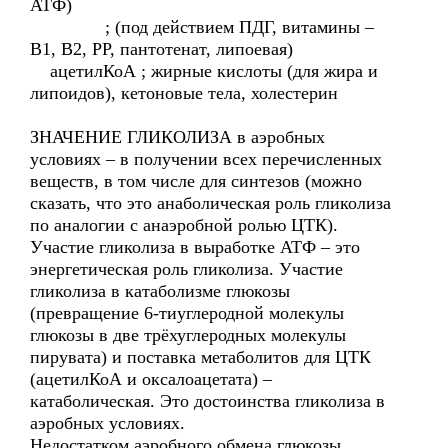
АТФ)
; (под действием ПДГ, витамины –
В1, В2, РР, пантотенат, липоевая)
ацетилКоА ; жирные кислоты (для жира и
липоидов), кетоновые тела, холестерин
ЗНАЧЕНИЕ ГЛИКОЛИЗА в аэробных
условиях – в получении всех перечисленных
веществ, в том числе для синтезов (можно
сказать, что это анаболическая роль гликолиза
по аналогии с анаэробной ролью ЦТК).
Участие гликолиза в выработке АТФ – это
энергетическая роль гликолиза. Участие
гликолиза в катаболизме глюкозы
(превращение 6-тиуглеродной молекулы
глюкозы в две трёхуглеродных молекулы
пирувата) и поставка метаболитов для ЦТК
(ацетилКоА и оксалоацетата) –
катаболическая. Это достоинства гликолиза в
аэробных условиях.
Недостатком аэробного обмена глюкозы