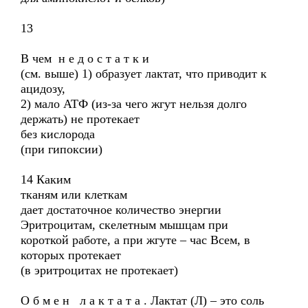
13
В чем н е д о с т а т к и
(см. выше) 1) образует лактат, что приводит к
ацидозу,
2) мало АТФ (из-за чего жгут нельзя долго
держать) не протекает
без кислорода
(при гипоксии)
14 Каким
тканям или клеткам
дает достаточное количество энергии
Эритроцитам, скелетным мышцам при
короткой работе, а при жгуте – час Всем, в
которых протекает
(в эритроцитах не протекает)
О б м е н л а к т а т а . Лактат (Л) – это соль