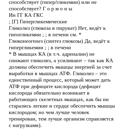
способствует (гипер/гликемии) или не
способствует? Г о р м о н ы
Ин ГГ КА ГКС
; [Г] Гипергликемические
Гликолиз (глюкоза в пируват) Нет, ведёт к
гипогликемии ; ; в печени см. *
Глюконеогенез (синтез глюкозы) Да, ведёт к
гипергликемии ; ; в печени
* В мышцах КА (в т.ч. адреналин) не
снижают гликолиз, а усиливают – так как КА
должны обеспечить мышцы энергией за счет
выработки в мышцах АТФ. Гликолиз – это
единственный процесс, который может дать
АТФ при дефиците кислорода (дефицит
кислорода обязательно возникает в
работающих скелетных мышцах, как бы ни
старались легкие и сердце обеспечить мышцы
кислородом; но чем лучше человек
тренирован, тем лучше организм справляется
с нагрузками).