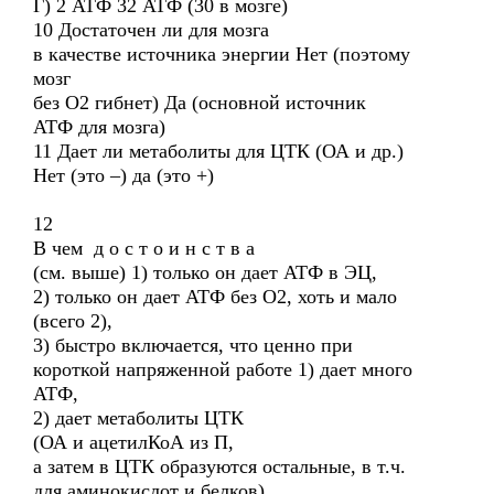
Г) 2 АТФ 32 АТФ (30 в мозге)
10 Достаточен ли для мозга
в качестве источника энергии Нет (поэтому
мозг
без О2 гибнет) Да (основной источник
АТФ для мозга)
11 Дает ли метаболиты для ЦТК (ОА и др.)
Нет (это –) да (это +)
12
В чем д о с т о и н с т в а
(см. выше) 1) только он дает АТФ в ЭЦ,
2) только он дает АТФ без О2, хоть и мало
(всего 2),
3) быстро включается, что ценно при
короткой напряженной работе 1) дает много
АТФ,
2) дает метаболиты ЦТК
(ОА и ацетилКоА из П,
а затем в ЦТК образуются остальные, в т.ч.
для аминокислот и белков)