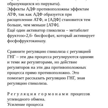
образующихся из пирувата).
Эффекты АДФ противоположны эффектам
АТФ, так как АДФ образуется при
расщеплении АТФ, и [АДФ] становится тем
больше, чем меньше [АТФ].
Ещё один активатор гликолиза – метаболит
фруктозо-2,6- бисфосфат, который активирует
фосфофруктокиназу.
Сравните регуляцию гликолиза с регуляцией
ГНГ – эти два процесса регулируются одними
и теми же регуляторами, но действие
регуляторов на эти два противоположных
процесса прямо противоположно. Это
помогает рассказать регуляцию ГНГ, зная
регуляцию гликолиза.
Р е г у л я ц и я г о р м о н а м и процессов
углеводного обмена.
Усиление процесса