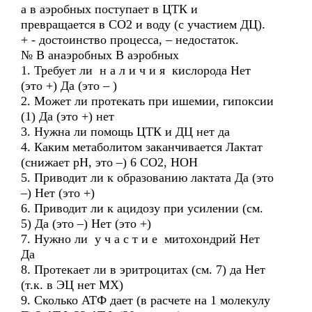
а в аэробных поступает в ЦТК и
превращается в СО2 и воду (с участием ДЦ).
+ - достоинство процесса, – недостаток.
№ В анаэробных В аэробных
1. Требует ли н а л и ч и я кислорода Нет
(это +) Да (это – )
2. Может ли протекать при ишемии, гипоксии
(1) Да (это +) нет
3. Нужна ли помощь ЦТК и ДЦ нет да
4. Каким метаболитом заканчивается Лактат
(снижает рН, это –) 6 СО2, НОН
5. Приводит ли к образованию лактата Да (это
–) Нет (это +)
6. Приводит ли к ацидозу при усилении (см.
5) Да (это –) Нет (это +)
7. Нужно ли у ч а с т и е митохондрий Нет
Да
8. Протекает ли в эритроцитах (см. 7) да Нет
(т.к. в ЭЦ нет МХ)
9. Сколько АТФ дает (в расчете на 1 молекулу