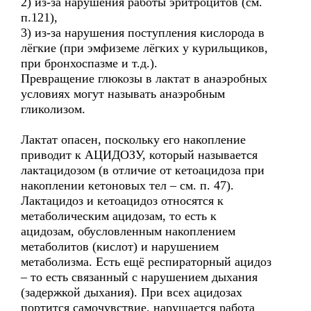
2) из-за нарушения работы эритроцитов (см.
п.121),
3) из-за нарушения поступления кислорода в
лёгкие (при эмфиземе лёгких у курильщиков,
при бронхоспазме и т.д.).
Превращение глюкозы в лактат в анаэробных
условиях могут называть анаэробным
гликолизом.
Лактат опасен, поскольку его накопление
приводит к АЦИДОЗУ, который называется
лактацидозом (в отличие от кетоацидоза при
накоплении кетоновых тел – см. п. 47).
Лактацидоз и кетоацидоз относятся к
метаболическим ацидозам, то есть к
ацидозам, обусловленным накоплением
метаболитов (кислот) и нарушением
метаболизма. Есть ещё респираторный ацидоз
– то есть связанный с нарушением дыхания
(задержкой дыхания). При всех ацидозах
портится самочувствие, нарушается работа