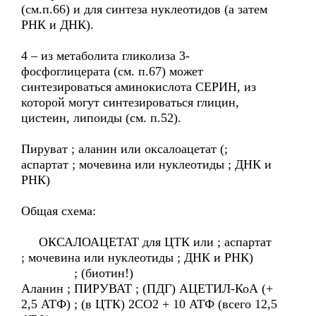
(см.п.66) и для синтеза нуклеотидов (а затем
РНК и ДНК).
4 – из метаболита гликолиза 3-
фосфоглицерата (см. п.67) может
синтезироваться аминокислота СЕРИН, из
которой могут синтезироваться глицин,
цистеин, липоиды (см. п.52).
Пируват ; аланин или оксалоацетат (;
аспартат ; мочевина или нуклеотиды ; ДНК и
РНК)
Общая схема:
ОКСАЛОАЦЕТАТ для ЦТК или ; аспартат
; мочевина или нуклеотиды ; ДНК и РНК)
; (биотин!)
Аланин ; ПИРУВАТ ; (ПДГ) АЦЕТИЛ-КоА (+
2,5 АТФ) ; (в ЦТК) 2СО2 + 10 АТФ (всего 12,5