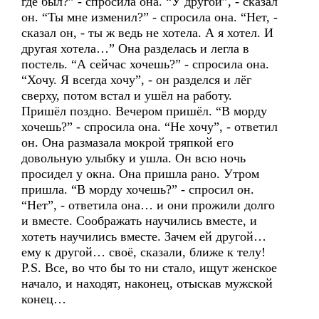
где был?” - спросила она. “У другой”, - сказал
он. “Ты мне изменил?” - спросила она. “Нет, -
сказал он, - ты ж ведь не хотела. А я хотел. И
другая хотела…” Она разделась и легла в
постель. “А сейчас хочешь?” - спросила она.
“Хочу. Я всегда хочу”, - он разделся и лёг
сверху, потом встал и ушёл на работу.
Пришёл поздно. Вечером пришёл. “В морду
хочешь?” - спросила она. “Не хочу”, - ответил
он. Она размазала мокрой тряпкой его
довольную улыбку и ушла. Он всю ночь
просидел у окна. Она пришла рано. Утром
пришла. “В морду хочешь?” - спросил он.
“Нет”, - ответила она… и они прожили долго
и вместе. Соображать научились вместе, и
хотеть научились вместе. Зачем ей другой…
ему к другой… своё, сказали, ближе к телу!
P.S. Все, во что бы то ни стало, ищут женское
начало, и находят, наконец, отыскав мужской
конец…