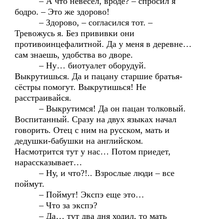
– А что невесел, вроде? – спросил я
бодро. – Это же здорово!
– Здорово, – согласился тот. –
Тревожусь я. Без прививки они
противоинцефалитной. Да у меня в деревне…
сам знаешь, удобства во дворе.
– Ну… биотуалет оборудуй.
Выкрутишься. Да и пацану старшие братья-
сёстры помогут. Выкрутишься! Не
расстраивайся.
– Выкрутимся! Да он пацан толковый.
Воспитанный. Сразу на двух языках начал
говорить. Отец с ним на русском, мать и
дедушки-бабушки на английском.
Насмотрится тут у нас… Потом приедет,
нарассказывает…
– Ну, и что?!.. Взрослые люди – все
поймут.
– Поймут! Экспэ еще это…
– Что за экспэ?
– Да… тут два дня ходил, то мать