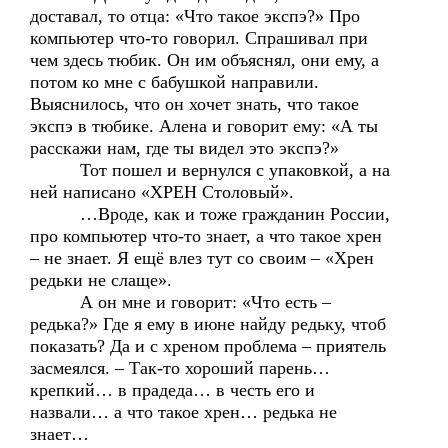
доставал, то отца: «Что такое экспэ?» Про
компьютер что-то говорил. Спрашивал при
чем здесь тюбик. Он им объяснял, они ему, а
потом ко мне с бабушкой направили.
Выяснилось, что он хочет знать, что такое
экспэ в тюбике. Алена и говорит ему: «А ты
расскажи нам, где ты видел это экспэ?»
Тот пошел и вернулся с упаковкой, а на
ней написано «ХРЕН Столовый».
…Вроде, как и тоже гражданин России,
про компьютер что-то знает, а что такое хрен
– не знает. Я ещё влез тут со своим – «Хрен
редьки не слаще».
А он мне и говорит: «Что есть –
редька?» Где я ему в июне найду редьку, чтоб
показать? Да и с хреном проблема – приятель
засмеялся. – Так-то хороший парень…
крепкий… в прадеда… в честь его и
назвали… а что такое хрен… редька не
знает…