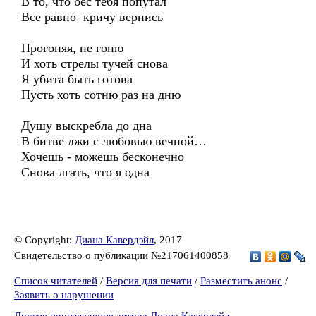
В то, что бес тебя попутал
Все равно кричу вернись
Прогоняя, не гоню
И хоть стрелы тучей снова
Я убита быть готова
Пусть хоть сотню раз на дню
Душу выскребла до дна
В битве лжи с любовью вечной…
Хочешь - можешь бесконечно
Снова лгать, что я одна
© Copyright:
Диана Кавердэйл
, 2017
Свидетельство о публикации №217061400858
Список читателей
/
Версия для печати
/
Разместить анонс
/
Заявить о нарушении