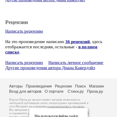
Другие произведения автора Диана Кавердэйл
Рецензии
Написать рецензию
На это произведение написано
36 рецензий
, здесь
отображается последняя, остальные -
в полном
списке
.
Написать рецензию
Написать личное сообщение
Другие произведения автора Диана Кавердэйл
Авторы
Произведения
Рецензии
Поиск
Магазин
Вход для авторов
О портале
Стихи.ру
Проза.ру
Портал Проза.ру предоставляет авторам возможность
свободной публикации своих литературных произведений в
сети Интернет на основании
пользовательского договора
.
Все авторские права на произведения принадлежат авторам
и охраняются
законом
. Перепечатка произведений возможна
Мы используем файлы cookie
только с согласия его автора, к которому вы можете