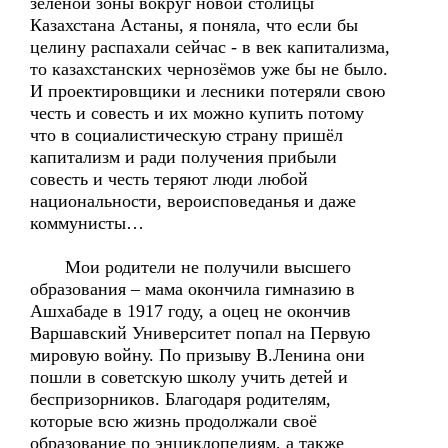
зелёной зоны вокруг новой столицы
Казахстана Астаны, я поняла, что если бы
целину распахали сейчас - в век капитализма,
то казахстанских чернозёмов уже бы не было.
И проектировщики и лесники потеряли свою
честь и совесть и их можно купить потому
что в социалистическую страну пришёл
капитализм и ради получения прибыли
совесть и честь теряют люди любой
национальности, вероисповеданья и даже
коммунисты…
Мои родители не получили высшего
образования – мама окончила гимназию в
Ашхабаде в 1917 году, а оцец не окончив
Варшавский Университет попал на Первую
мировую войну. По призыву В.Ленина они
пошли в советскую школу учить детей и
беспризорников. Благодаря родителям,
которые всю жизнь продолжали своё
образование по энциклопедиям, а также