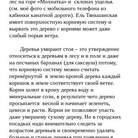
лес на горе «Мохнатка» и склонах ущелья.
(см. моё фото с мобильного телефона из
кабинки канатной дороги). Ель Тяньшанская
имеет поверхностную корневую систему и
вырвать это дерево с корнями может даже
слабый порыв ветра.
Деревья умирают стоя – это утверждение
относиться к деревьям в лесу и в поле и даже
на песчаных барханах (для саксаула) потому,
что корневую систему можно считать
перевёрнутой в землю кроной дерева каждый
корешок в земле соответствует своей ветке.
Корни шлют в крону дерева воду и
минеральные соли, в результате чего дерево
просыпается весной и начинает зеленеть,
цевеси и расти. Корни не позволяют упасть
даже умершему сухому дереву. Но в городских
посадках надо внимательно следить за
возрастом деревьев и своевременно удалять
больные и старые деревья при появлении в