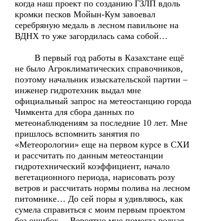
когда наш проект по созданию ГЗЛП вдоль
кромки песков Мойын-Кум завоевал
серебряную медаль в лесном павильоне на
ВДНХ то уже загордилась сама собой…
В первый год работы в Казахстане ещё
не было Агроклиматических справочников,
поэтому начальник изыскательской партии –
инженер гидротехник выдал мне
официальный запрос на метеостанцию города
Чимкента для сбора данных по
метеонаблюдениям за последние 10 лет. Мне
пришлось вспомнить занятия по
«Метеорологии» еще на первом курсе в СХИ
и рассчитать по данным метеостанции
гидротехнический коэффициент, начало
вегетационного периода, нарисовать розу
ветров и рассчитать нормы полива на лесном
питомнике… До сей поры я удивляюсь, как
сумела справиться с моим первым проектом
без ошибок… Вероятно мне помогла родная