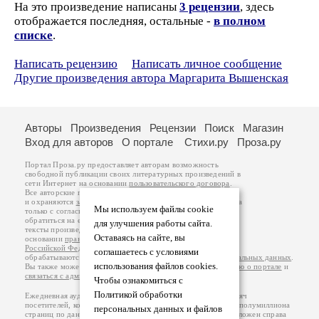
На это произведение написаны
3 рецензии
, здесь
отображается последняя, остальные -
в полном
списке
.
Написать рецензию
Написать личное сообщение
Другие произведения автора Маргарита Вышенская
Авторы
Произведения
Рецензии
Поиск
Магазин
Вход для авторов
О портале
Стихи.ру
Проза.ру
Портал Проза.ру предоставляет авторам возможность
свободной публикации своих литературных произведений в
сети Интернет на основании
пользовательского договора
.
Все авторские права на произведения принадлежат авторам
и охраняются
законом
. Перепечатка произведений возможна
Мы используем файлы cookie
только с согласия его автора, к которому вы можете
обратиться на его авторской странице. Ответственность за
для улучшения работы сайта.
тексты произведений авторы несут самостоятельно на
Оставаясь на сайте, вы
основании
правил публикации
и
законодательства
Российской Федерации
. Данные пользователей
соглашаетесь с условиями
обрабатываются на основании
Политики обработки персональных данных
.
использования файлов cookies.
Вы также можете посмотреть более подробную
информацию о портале
и
связаться с администрацией
.
Чтобы ознакомиться с
Политикой обработки
Ежедневная аудитория портала Проза.ру – порядка 100 тысяч
посетителей, которые в общей сумме просматривают более полумиллиона
персональных данных и файлов
страниц по данным счетчика посещаемости, который расположен справа