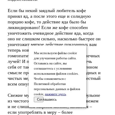
Если бы некий заядлый любитель кофе
принял яд, а после этого еще и солидную
порцию кофе, то действие яда было бы
ликвидировано! Если же кофе способен
уничтожить очевидное действие яда, когда
оно не слишком сильно, насколько быстрее он
уничтожит мягкое действие показанных вам
теперь новых душевно-специфических
Мы используем файлы cookie
гомеопатических медикаментов из солнечных
для улучшения работы сайта.
лучей! И потому нужно тщательно беречь
Оставаясь на сайте, вы
себя от такой пищи, которая в определенном
соглашаетесь с условиями
смысле препятствует действию благородных и
использования файлов cookies.
чистых медикаментов сильнее, чем известный
Чтобы ознакомиться с
всем опиум.
Политикой обработки
персональных данных и файлов
cookie,
нажмите здесь
.
Свежие мучные изделия, сваренные в бульоне
Соглашаюсь
из чистого и здорового мяса или же в свежем
и не слишком жирном молоке, являются –
если употреблять в меру – более