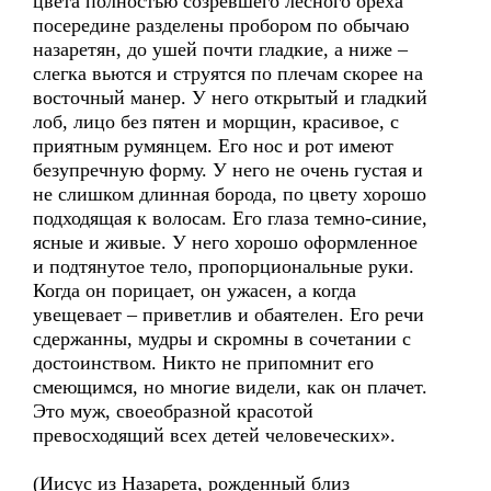
цвета полностью созревшего лесного ореха
посередине разделены пробором по обычаю
назаретян, до ушей почти гладкие, а ниже –
слегка вьются и струятся по плечам скорее на
восточный манер. У него открытый и гладкий
лоб, лицо без пятен и морщин, красивое, с
приятным румянцем. Его нос и рот имеют
безупречную форму. У него не очень густая и
не слишком длинная борода, по цвету хорошо
подходящая к волосам. Его глаза темно-синие,
ясные и живые. У него хорошо оформленное
и подтянутое тело, пропорциональные руки.
Когда он порицает, он ужасен, а когда
увещевает – приветлив и обаятелен. Его речи
сдержанны, мудры и скромны в сочетании с
достоинством. Никто не припомнит его
смеющимся, но многие видели, как он плачет.
Это муж, своеобразной красотой
превосходящий всех детей человеческих».
(Иисус из Назарета, рожденный близ