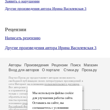
Заявить о нарушении
Другие произведения автора Ирина Василевская 3
Рецензии
Написать рецензию
Другие произведения автора Ирина Василевская 3
Авторы
Произведения
Рецензии
Поиск
Магазин
Вход для авторов
О портале
Стихи.ру
Проза.ру
Портал Проза.ру предоставляет авторам возможность
свободной публикации своих литературных произведений в
сети Интернет на основании
пользовательского договора
.
Все авторские права на произведения принадлежат авторам
и охраняются
законом
. Перепечатка произведений возможна
Мы используем файлы cookie
только с согласия его автора, к которому вы можете
обратиться на его авторской странице. Ответственность за
для улучшения работы сайта.
тексты произведений авторы несут самостоятельно на
Оставаясь на сайте, вы
основании
правил публикации
и
законодательства
Российской Федерации
. Данные пользователей
соглашаетесь с условиями
обрабатываются на основании
Политики обработки персональных данных
.