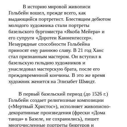
В историю мировой живописи
Гольбейн вошел, прежде всего, как
выдающийся портретист. Блестящим дебютом
молодого художника стали портреты
базельского бургомистра «Якоба Мейера» и
его супруги «Доротеи Канненгиссер».
Незаурядные способности Гольбейна
приносят ему раннюю славу. В 21 год Ханс
стал признанным мастером. Он вступил в
базельскую гильдию художников и
унаследовал мастерскую брата, после его
преждевременной кончины. В это же время
художник женится на Элизабет Шмидт.
В первый базельский период (до 1526 г.)
Гольбейн создает религиозные композиции
(«Мертвый Христос»), исполняет живописно-
декоративные произведения (фрески «Дома
танца» в Базеле, не сохранились), пишет
многочисленные портреты бюргеров и