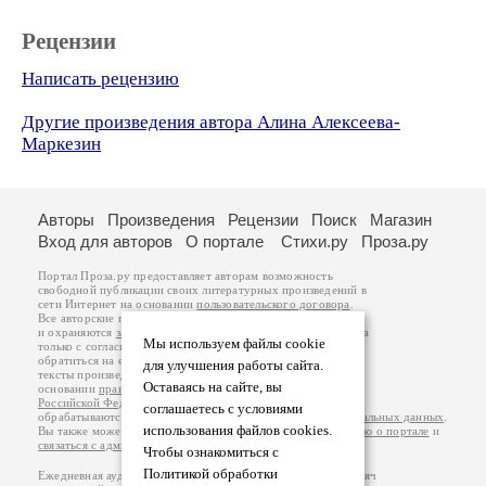
Рецензии
Написать рецензию
Другие произведения автора Алина Алексеева-
Маркезин
Авторы
Произведения
Рецензии
Поиск
Магазин
Вход для авторов
О портале
Стихи.ру
Проза.ру
Портал Проза.ру предоставляет авторам возможность
свободной публикации своих литературных произведений в
сети Интернет на основании
пользовательского договора
.
Все авторские права на произведения принадлежат авторам
и охраняются
законом
. Перепечатка произведений возможна
Мы используем файлы cookie
только с согласия его автора, к которому вы можете
обратиться на его авторской странице. Ответственность за
для улучшения работы сайта.
тексты произведений авторы несут самостоятельно на
Оставаясь на сайте, вы
основании
правил публикации
и
законодательства
Российской Федерации
. Данные пользователей
соглашаетесь с условиями
обрабатываются на основании
Политики обработки персональных данных
.
использования файлов cookies.
Вы также можете посмотреть более подробную
информацию о портале
и
связаться с администрацией
.
Чтобы ознакомиться с
Политикой обработки
Ежедневная аудитория портала Проза.ру – порядка 100 тысяч