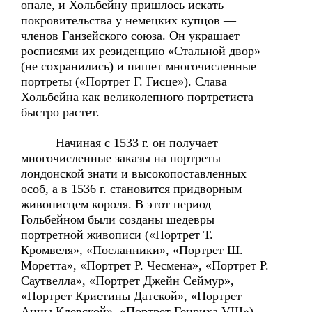
опале, и Хольбейну пришлось искать
покровительства у немецких купцов —
членов Ганзейского союза. Он украшает
росписями их резиденцию «Стальной двор»
(не сохранились) и пишет многочисленные
портреты («Портрет Г. Гисце»). Слава
Хольбейна как великолепного портретиста
быстро растет.
Начиная с 1533 г. он получает
многочисленные заказы на портреты
лондонской знати и высокопоставленных
особ, а в 1536 г. становится придворным
живописцем короля. В этот период
Гольбейном были созданы шедевры
портретной живописи («Портрет Т.
Кромвеля», «Посланники», «Портрет Ш.
Моретта», «Портрет Р. Чесмена», «Портрет Р.
Саутвелла», «Портрет Джейн Сеймур»,
«Портрет Кристины Датской», «Портрет
Анны Клевской», «Портрет Генриха VIII»).