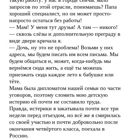
такую работу: у нас в городе сейчас мало
запросов по этой отрасли, понимаешь? Папа
хороший специалист, но он может просто-
напросто остаться без работы!
— Мам! У меня тут друзья! А там — никого!
— сквозь слёзы и дополнительную преграду в
виде двери кричала я.
— Дочь, ну это не проблема! Возьми у них
адреса, мы будем писать им всем письма. Мы
будем общаться и, может, когда-нибудь мы
вернёмся сюда жить, а ещё ты можешь
приезжать сюда каждое лето к бабушке или
тёте.
Мама была дипломатом нашей семьи по части
уговоров, поэтому сломить мою детскую
истерию ей почти не составило труда.
Правда, истерики я закатывала почти все три
недели перед отъездом, но всё же я смирилась
со своей участью и почти добровольно после
окончания четвёртого класса, поехала в
Россию.