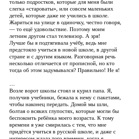
только подростков, которые для меня были
слегка «староваты», или совсем маленьких
детей, которые даже не учились в школе.
Жариться на улице в одиночку, честно говоря,
— то ещё удовольствие. Поэтому моим
летним другом стал телевизор. А зря!
Лучше бы я подтягивала учёбу, ведь мне
предстояло учиться в новой школе, в другой
стране и с другим языком. Разговорная речь
несколько отличается от прописной, но кто
тогда об этом задумывался? Правильно! Не я!
…
Возле ворот школы стоял и курил папа. Я,
получив учебники, бежала к нему с пакетами,
чтобы наконец передать. Домой мы шли,
болтая о всяких глупостях, которые могли бы
беспокоить ребёнка моего возраста. К тому
времени я уже смирилась с тем, что мне
придётся учиться в русской школе, и даже с
интересом ждала того времени, когда я