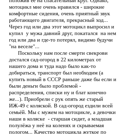
положив её на спасательный круг. Однако,
мотоцикл мне очень нравился - широкие
комфортные сидения, очень приятный звук
работающего двигателя, прекрасный ход...
Через год или два этот мотоцикл выпросил и
купил у мужа давний друг, покатался на нем
год или два и где-то потерял, видимо будучи
"на веселе"...
Поскольку нам после смерти свекрови
достался сад-огород в 22 километрах от
нашего дома и туда надо было как-то
добираться, транспорт был необходим (а
купить новый в СССР раньше даже бы если и
были деньги было проблемой -
распределения, списки ну и блат конечно
же...). Приобрели с рук опять же старый
ИЖ-49 с коляской. В сад-огород ездили всей
семьёй. Мы с мужем на мотоцикле, а девочки
наши в коляске - старшая сидит, а младшая
полулёжа у неё на коленях и скрываемая
пологом... Качество мотоцикла жуткое по