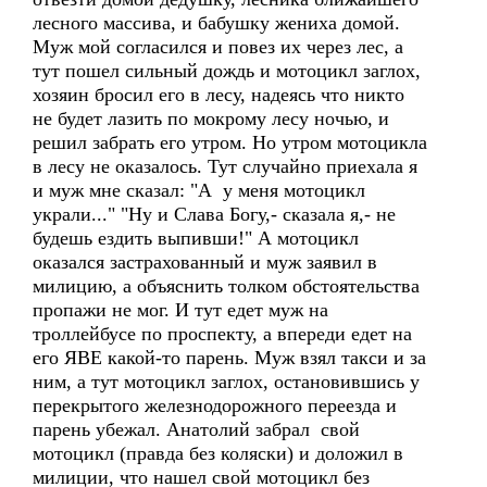
лесного массива, и бабушку жениха домой.
Муж мой согласился и повез их через лес, а
тут пошел сильный дождь и мотоцикл заглох,
хозяин бросил его в лесу, надеясь что никто
не будет лазить по мокрому лесу ночью, и
решил забрать его утром. Но утром мотоцикла
в лесу не оказалось. Тут случайно приехала я
и муж мне сказал: "А у меня мотоцикл
украли..." "Ну и Слава Богу,- сказала я,- не
будешь ездить выпивши!" А мотоцикл
оказался застрахованный и муж заявил в
милицию, а объяснить толком обстоятельства
пропажи не мог. И тут едет муж на
троллейбусе по проспекту, а впереди едет на
его ЯВЕ какой-то парень. Муж взял такси и за
ним, а тут мотоцикл заглох, остановившись у
перекрытого железнодорожного переезда и
парень убежал. Анатолий забрал свой
мотоцикл (правда без коляски) и доложил в
милиции, что нашел свой мотоцикл без