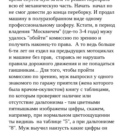
всю её механическую часть. Начать начал но
не смог довести до конца переборку. И продал
машину в полуразобранном виде одному
профессиональному шоферу. Кстати, в период
владения "Москвичем" (где-то 3-4 года) мужу
удалось "обойти" комиссию по зрению и
получить наконец-то права. А то ведь больше
6-ти лет он ездил на предыдущих мотоциклах
и машине без прав, стараясь не нарушать
правила дорожного движения и не попадаться
гаишникам... Для того, чтобы пройти
комиссию по зрению, муж выпросил у одного
знакомого по гаражу приятеля (жена которого
была врачом-окулистом) книгу с таблицами,
по которым проверяют наличие или
отсутствие дальтонизма - там цветными
пятнышками изображены цифры, скажем,
например, при нормальном цветоощущении
ты видишь на таблице "5", а при дальтонизме
"8". Муж выучил наизусть какие цифры он