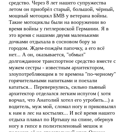
средство. Через 8 лет нашего супружества
летом он приобрёл старый, большой, чёрный,
мощный мотоцикл БМВ у ветерана войны.
Такие мотоциклы были на вооружении во
время войны у гитлеровской Германии. Я в
это время с нашими двумя маленькими
дочками отдыхала в сосновом бору за
городом. Ждем-пождём папочку, а его всё
нет... А он, оказывается, "обмыл"
долгожданное транспортное средство вместе с
мужем сестры - известным архитектором,
злоупотребляющим в те времена "по-черному"
горячительными напитками и поехали
кататься... Перевернулись, сильно пьяный
архитектор отделался легким испугом ( хотя
ворчал, что Анатолий хотел его угробить...) а
водитель, муж мой, сломал ногу и приковылял
к нам в лес на костылях... И всё время нашего
отдыха плавал по Иртышу на спине, обернув
ногу в гипсе в полиэтиленовый мешок и