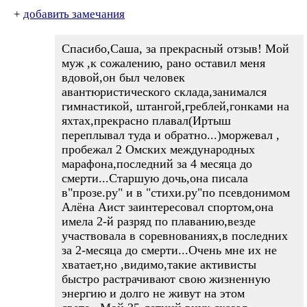
+
добавить замечания
Спасибо,Саша, за прекрасный отзыв! Мой
муж ,к сожалению, рано оставил меня
вдовой,он был человек
авантюристического склада,занимался
гимнастикой, штангой,греблей,гонками на
яхтах,прекрасно плавал(Иртыш
переплывал туда и обратно...)моржевал ,
пробежал 2 Омских международных
марафона,последний за 4 месяца до
смерти...Старшую дочь,она писала
в"прозе.ру" и в "стихи.ру"по псевдонимом
Алёна Аист заинтересовал спортом,она
имела 2-й разряд по плаванию,везде
участвовала в соревнованиях,в последних
за 2-месяца до смерти...Очень мне их не
хватает,но ,видимо,такие активисты
быстро растрачивают свою жизненную
энергию и долго не живут на этом