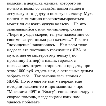
коляски, а дедушка жениха, которого он
ночью отвозил со свадьбы домой нашел в
лесу какую-то другую похожую коляску. Муж
пошел в милицию проконсультироваться
может ли он взять чужую коляску... На что
занимавшийся с ним милиционер сказал
:"Бери и уходи скорей, ты уже надоел мне со
своими запутанными рассказами..." Так это
"похищение" закончилось... Нам всем тоже
надоела эта постоянно глохнувшая ЯВА и
муж отдал её мастеровому немцу ( по
прозвищу Гитлер) в наших гаражах с
пожеланием отремонтировать и продать, при
этом 1000 руб. отдать нам, а остальные деньги
забрать себе... Так закончилась эпопея с
ЯВОй. Но это ещё не всё - впереди ещё
истории наконец-то и про машины - про
"Москвича-409" и "Волгу", списанную старую
скорую помощь, владельцами коих нам
удалось побывать.