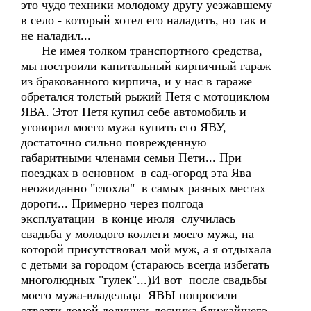
это чудо техники молодому другу уезжавшему
в село - который хотел его наладить, но так и
не наладил...
Не имея толком транспортного средства,
мы построили капитальный кирпичный гараж
из бракованного кирпича, и у нас в гараже
обретался толстый рыжий Петя с мотоциклом
ЯВА. Этот Петя купил себе автомобиль и
уговорил моего мужа купить его ЯВУ,
достаточно сильно поврежденную
габаритными членами семьи Пети... При
поездках в основном в сад-огород эта Ява
неожиданно "глохла" в самых разных местах
дороги... Примерно через полгода
эксплуатации в конце июля случилась
свадьба у молодого коллеги моего мужа, на
которой присутствовал мой муж, а я отдыхала
с детьми за городом (стараюсь всегда избегать
многолюдных "гулек"...)И вот после свадьбы
моего мужа-владельца ЯВЫ попросили
отвезти домой дедушку, лесника ближайшего