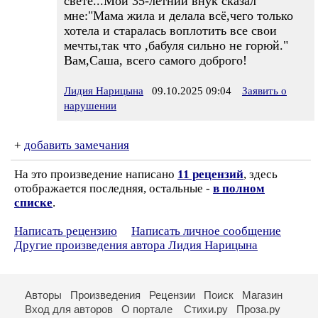
свете...Мой 35-летний внук сказал
мне:"Мама жила и делала всё,чего только
хотела и старалась воплотить все свои
мечты,так что ,бабуля сильно не горюй."
Вам,Саша, всего самого доброго!
Лидия Нарицына
09.10.2025 09:04
Заявить о
нарушении
+
добавить замечания
На это произведение написано
11 рецензий
, здесь
отображается последняя, остальные -
в полном
списке
.
Написать рецензию
Написать личное сообщение
Другие произведения автора Лидия Нарицына
Авторы
Произведения
Рецензии
Поиск
Магазин
Вход для авторов
О портале
Стихи.ру
Проза.ру