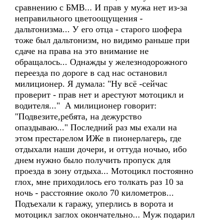
сравнению с БМВ... И прав у мужа нет из-за
неправильного цветоощущения -
дальтонизма... У его отца - старого шофера
тоже был дальтонизм, но видимо раньше при
сдаче на права на это внимание не
обращалось... Однажды у железнодорожного
переезда по дороге в сад нас остановил
милиционер. Я думала: "Ну всё -сейчас
проверит - прав нет и арестуют мотоцикл и
водителя..." А милиционер говорит:
"Подвезите,ребята, на дежурство
опаздываю..." Последний раз мы ехали на
этом престарелом ИЖе в пионерлагерь, где
отдыхали наши дочери, и оттуда ночью, ибо
днем нужно было получить пропуск для
проезда в зону отдыха... Мотоцикл постоянно
глох, мне приходилось его толкать раз 10 за
ночь - расстояние около 70 километров...
Подъехали к гаражу, уперлись в ворота и
мотоцикл заглох окончательно... Муж подарил