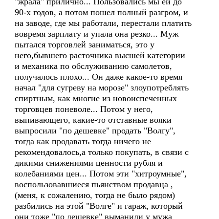
"жрала" прилично... Пользовались мы ей до
90-х годов, а потом пошел полный разгром, и
на заводе, где мы работали, перестали платить
вовремя зарплату и упала она резко... Муж
пытался торговлей заниматься, это у
него,бывшего расточника высшей категории
и механика по обслуживанию самолетов,
получалось плохо... Он даже какое-то время
начал "для сугреву на морозе" злоупотреблять
спиртным, как многие из новоиспеченных
торговцев поневоле... Потом у него,
выпивающего, какие-то отставные вояки
выпросили "по дешевке" продать "Волгу",
тогда как продавать тогда ничего не
рекомендовалось,а только покупать, в связи с
дикими снижениями ценности рубля и
колебаниями цен... Потом эти "хитроумные",
воспользовавшиеся пьянством продавца ,
(меня, к сожалению, тогда не было рядом)
разбились на этой "Волге" и гараж, который
они тоже "по дешевке" выманили у мужа