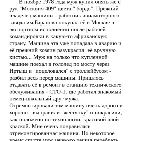
В ноябре 1978 года муж купил опять же с
рук "Москвич 409" цвета " бордо". Прежний
владелец машины - работник авиамоторного
завода им.Баранова покупал её в Москве в
экспортном исполнении после рабочей
командировки в какую-то африканскую
страну. Машина эта уже попадала в аварию и
её прежний хозяин разукрасил её вручную
кистью... Муж на только что купленной
машине поехал в гололед по мосту через
Иртыш и "поцеловался" с троллейбусом -
разбил весь перед машины. Пришлось
отдавать её в ремонт в станцию технического
обслуживания - СТО-1, где работал знакомый
немец-школьный друг мужа.
Отремонтировали там машину очень дорого и
хорошо - выправили "жестянку" и покрасили,
как положено по технологии, красивой алой
краской. Мне очень понравилась
отремонтированная машина. Но некоторое
время спустя муж зачем-то решил перебрать