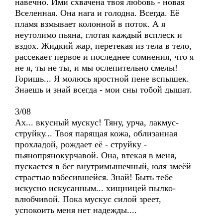
навечно. Ими схвачена твоя любовь - новая
Вселенная. Она нага и голодна. Всегда. Её
пламя взмывает колонной в поток. А я
неутолимо пьяна, глотая каждый всплеск и
вздох. Жидкий жар, перетекая из тела в тело,
рассекает первое и последнее сомнения, что я
не я, ты не ты, и мы ослепительно смелы!
Горишь... Я молюсь яростной пене вспышек.
Знаешь и знай всегда - мои сны тобой дышат.
3/08
Ах... вкусный мускус! Тяну, урча, лакмус-
струйку... Твоя парящая кожа, облизанная
прохладой, рождает её - струйку -
пьянопрянокурчавой. Она, втекая в меня,
пускается в бег внутримышечный, юля змеёй
страстью взбесившейся. Знай! Быть тебе
искусно искусанным... хищницей пылко-
влюбчивой. Пока мускус силой зреет,
успокоить меня нет надежды....