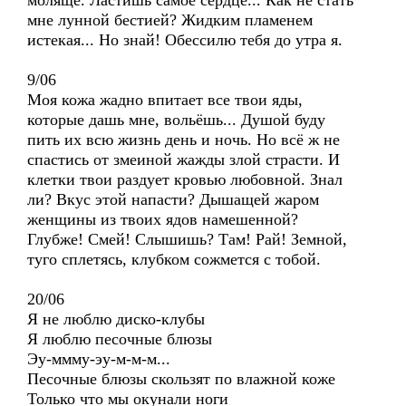
моляще. Ластишь самое сердце... Как не стать
мне лунной бестией? Жидким пламенем
истекая... Но знай! Обессилю тебя до утра я.
9/06
Моя кожа жадно впитает все твои яды,
которые дашь мне, вольёшь... Душой буду
пить их всю жизнь день и ночь. Но всё ж не
спастись от змеиной жажды злой страсти. И
клетки твои раздует кровью любовной. Знал
ли? Вкус этой напасти? Дышащей жаром
женщины из твоих ядов намешенной?
Глубже! Смей! Слышишь? Там! Рай! Земной,
туго сплетясь, клубком сожмется с тобой.
20/06
Я не люблю диско-клубы
Я люблю песочные блюзы
Эу-ммму-эу-м-м-м...
Песочные блюзы скользят по влажной коже
Только что мы окунали ноги