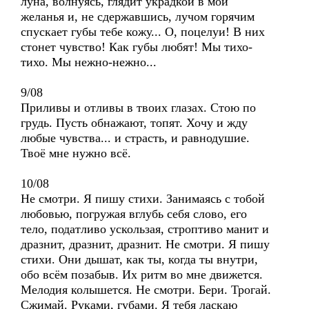
луна, волнуясь, глядит украдкой в мои
желанья и, не сдержавшись, лучом горячим
спускает губы тебе кожу... О, поцелуи! В них
стонет чувство! Как губы любят! Мы тихо-
тихо. Мы нежно-нежно...
9/08
Приливы и отливы в твоих глазах. Стою по
грудь. Пусть обнажают, топят. Хочу и жду
любые чувства... и страсть, и равнодушие.
Твоё мне нужно всё.
10/08
Не смотри. Я пишу стихи. Занимаясь с тобой
любовью, погружая вглубь себя слово, его
тело, податливо ускользая, строптиво манит и
дразнит, дразнит, дразнит. Не смотри. Я пишу
стихи. Они дышат, как ты, когда ты внутри,
обо всём позабыв. Их ритм во мне движется.
Мелодия колышется. Не смотри. Бери. Трогай.
Сжимай. Руками, губами. Я тебя ласкаю