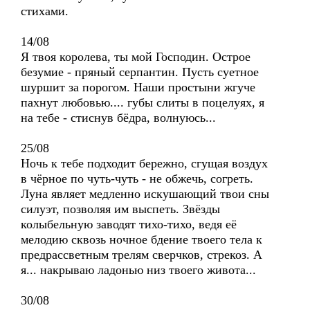
стихами.
14/08
Я твоя королева, ты мой Господин. Острое
безумие - пряный серпантин. Пусть суетное
шуршит за порогом. Наши простыни жгуче
пахнут любовью.... губы слиты в поцелуях, я
на тебе - стиснув бёдра, волнуюсь...
25/08
Ночь к тебе подходит бережно, сгущая воздух
в чёрное по чуть-чуть - не обжечь, согреть.
Луна являет медленно искушающий твои сны
силуэт, позволяя им выспеть. Звёзды
колыбельную заводят тихо-тихо, ведя её
мелодию сквозь ночное бдение твоего тела к
предрассветным трелям сверчков, стрекоз. А
я... накрываю ладонью низ твоего живота...
30/08