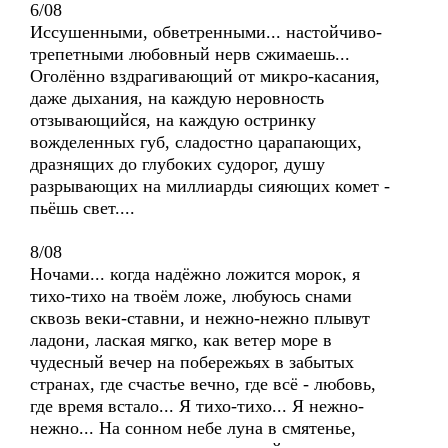
6/08
Иссушенными, обветренными... настойчиво-
трепетными любовный нерв сжимаешь...
Оголённо вздрагивающий от микро-касания,
даже дыхания, на каждую неровность
отзывающийся, на каждую остринку
вожделенных губ, сладостно царапающих,
дразнящих до глубоких судорог, душу
разрывающих на миллиарды сияющих комет -
пьёшь свет....
8/08
Ночами... когда надёжно ложится морок, я
тихо-тихо на твоём ложе, любуюсь снами
сквозь веки-ставни, и нежно-нежно плывут
ладони, лаская мягко, как ветер море в
чудесный вечер на побережьях в забытых
странах, где счастье вечно, где всё - любовь,
где время встало... Я тихо-тихо... Я нежно-
нежно... На сонном небе луна в смятенье,