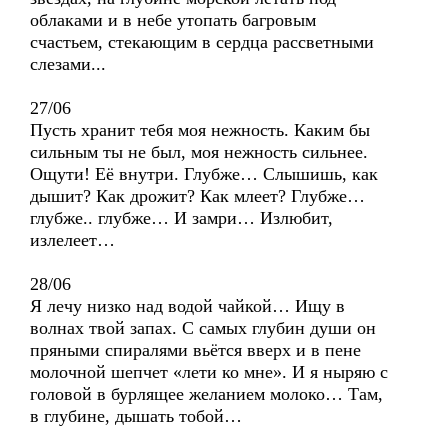
облаками и в небе утопать багровым
счастьем, стекающим в сердца рассветными
слезами...
27/06
Пусть хранит тебя моя нежность. Каким бы
сильным ты не был, моя нежность сильнее.
Ощути! Её внутри. Глубже… Слышишь, как
дышит? Как дрожит? Как млеет? Глубже…
глубже.. глубже… И замри… Излюбит,
излелеет…
28/06
Я лечу низко над водой чайкой… Ищу в
волнах твой запах. С самых глубин души он
пряными спиралями вьётся вверх и в пене
молочной шепчет «лети ко мне». И я ныряю с
головой в бурлящее желанием молоко… Там,
в глубине, дышать тобой…