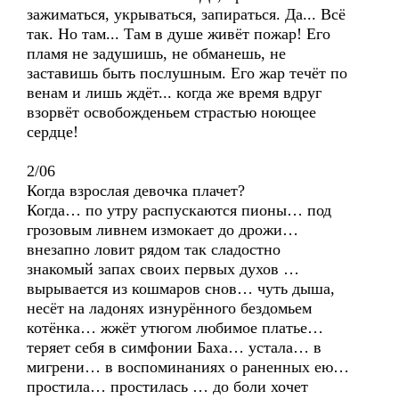
зажиматься, укрываться, запираться. Да... Всё
так. Но там... Там в душе живёт пожар! Его
пламя не задушишь, не обманешь, не
заставишь быть послушным. Его жар течёт по
венам и лишь ждёт... когда же время вдруг
взорвёт освобожденьем страстью ноющее
сердце!
2/06
Когда взрослая девочка плачет?
Когда… по утру распускаются пионы… под
грозовым ливнем измокает до дрожи…
внезапно ловит рядом так сладостно
знакомый запах своих первых духов …
вырывается из кошмаров снов… чуть дыша,
несёт на ладонях изнурённого бездомьем
котёнка… жжёт утюгом любимое платье…
теряет себя в симфонии Баха… устала… в
мигрени… в воспоминаниях о раненных ею…
простила… простилась … до боли хочет