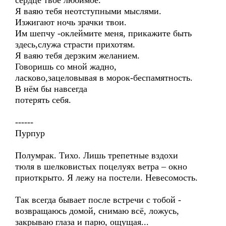
сердце твоё любимое.
Я ваяю тебя неотступными мыслями.
Изжигают ночь зрачки твои.
Им шепчу -оклеймите меня, прикажите быть
здесь,служа страсти прихотям.
Я ваяю тебя дерзким желанием.
Говоришь со мной жадно,
ласково,зацеловывая в морок-беспамятность.
В нём бы навсегда
потерять себя.
------
Пурпур
Полумрак. Тихо. Лишь трепетные вздохи
тюля в шелковистых поцелуях ветра – окно
приоткрыто. Я лежу на постели. Невесомость.
Так всегда бывает после встречи с тобой -
возвращаюсь домой, снимаю всё, ложусь,
закрываю глаза и парю, ощущая...