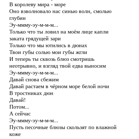
В королеву мира - море
Оно взволновало нас синью волн, смолью
глубин
Эу-ммму-эу-м-м-м...
Только что ты ловил на моём лице капли
заката грядущей зари
Только что мы ютились в дюнах
Твои губы солью мои губы жгли
И теперь ты сквозь блюз смотришь
неотрывно, и взгляд твой едва выносим
Эу-ммму-эу-м-м-м...
Давай снова сбежим
Давай растаем в чёрном море белой ночи
В тростниках дюн
Давай!
Потом...
А сейчас
Эу-ммму-эу-м-м-м...
Пусть песочные блюзы скользят по влажной
коже