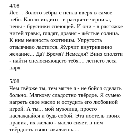
4/08
Лес… Золото зебры с пепла вверх в самое
небо. Капли индиго - в расцвете черника,
пены - брусники спеющей. И они - в растяжке
нитей травы, глядят, дразня - жёлтые солнца.
К ним нежность охотницы. Упругость
отзывчиво ластится. Журчит внутривенно
желание... Да? Время? Немедля? Вниз сползти
- найти спелосияющего тебя.... летнего леса
царя.
5/08
Чем твёрже ты, тем мягче я - не бойся сделать
больно. Мягкому сладостно твёрдое. Я сумею
нагреть свое масло и остудить его любовной
игрой. А ты... мой мужчина, просто
наслаждайся и будь собой. Эта постель твоих
правил, их желаю - масло сияет, в нём
твёрдость свою закаляешь....