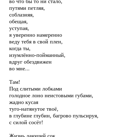
во что бы то ни стало,
путями петляя,
соблазняя,
обещая,
уступая,
я уверенно намеренно
веду тебя в свой плен,
когда ты,
изумлённо-пойманный,
вдруг обездвижен
во мне...
Там!
Под слитыми лобками
голодное лоно неистовыми губами,
жадно кусая
туго-натянутое твоё,
в глубине глубин, багрово пульсируя,
с силой сосёт!
Жизнь дающий сок...