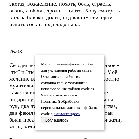
экстаз, вожделение, похоть, боль, страсть,
огонь, любовь, дрожь... ничто. Хочу смотреть
в глаза близко, долго, под вашим свитером
искать соски, водя ладонью...
26/03
Сегодня мне приснилось, что вас было двое -
Мы используем файлы cookie
для улучшения работы сайта.
"ты" и "ты" - два неуёмных сексовойна. Моё
Оставаясь на сайте, вы
желание вас настолько сильно, так сладостно
соглашаетесь с условиями
мучительно, на грани выносимого, что
использования файлов cookies.
кажется вовек неутолимым, и сон ... мне
Чтобы ознакомиться с
подарил удвоенное "слитно". О... две пары
Политикой обработки
рук, два языка - твои, твои ... Две пары глаз,
персональных данных и файлов
два факела любви... Во мне соединясь, так
cookie,
нажмите здесь
.
были преданы! До полного бессилия... и жгли,
Соглашаюсь
жгли, жгли!