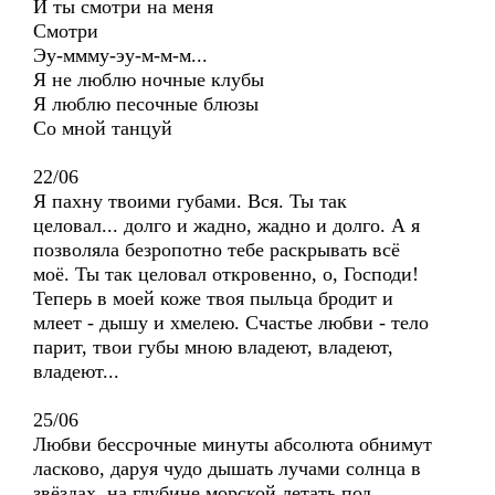
И ты смотри на меня
Смотри
Эу-ммму-эу-м-м-м...
Я не люблю ночные клубы
Я люблю песочные блюзы
Со мной танцуй
22/06
Я пахну твоими губами. Вся. Ты так
целовал... долго и жадно, жадно и долго. А я
позволяла безропотно тебе раскрывать всё
моё. Ты так целовал откровенно, о, Господи!
Теперь в моей коже твоя пыльца бродит и
млеет - дышу и хмелею. Счастье любви - тело
парит, твои губы мною владеют, владеют,
владеют...
25/06
Любви бессрочные минуты абсолюта обнимут
ласково, даруя чудо дышать лучами солнца в
звёздах, на глубине морской летать под