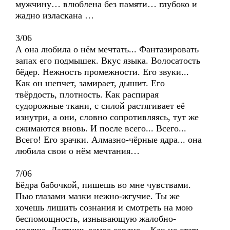
мужчину… влюблена без памяти… глубоко и
жадно изласкана …
3/06
А она любила о нём мечтать... Фантазировать
запах его подмышек. Вкус языка. Волосатость
бёдер. Нежность промежности. Его звуки...
Как он шепчет, замирает, дышит. Его
твёрдость, плотность. Как распирая
судорожные ткани, с силой растягивает её
изнутри, а они, словно сопротивляясь, тут же
сжимаются вновь. И после всего... Всего...
Всего! Его зрачки. Алмазно-чёрные ядра... она
любила свои о нём мечтания…
7/06
Бёдра бабочкой, пишешь во мне чувствами.
Пью глазами мазки нежно-жгучие. Ты же
хочешь лишить сознания и смотреть на мою
беспомощность, изнывающую жалобно-