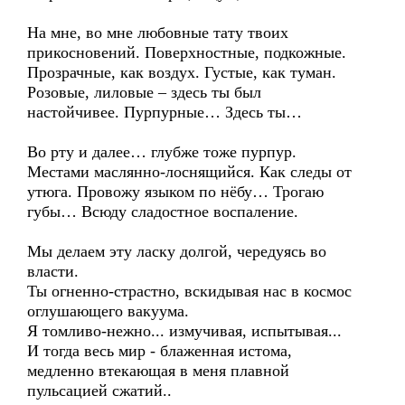
На мне, во мне любовные тату твоих
прикосновений. Поверхностные, подкожные.
Прозрачные, как воздух. Густые, как туман.
Розовые, лиловые – здесь ты был
настойчивее. Пурпурные… Здесь ты…
Во рту и далее… глубже тоже пурпур.
Местами маслянно-лоснящийся. Как следы от
утюга. Провожу языком по нёбу… Трогаю
губы… Всюду сладостное воспаление.
Мы делаем эту ласку долгой, чередуясь во
власти.
Ты огненно-страстно, вскидывая нас в космос
оглушающего вакуума.
Я томливо-нежно... измучивая, испытывая...
И тогда весь мир - блаженная истома,
медленно втекающая в меня плавной
пульсацией сжатий..