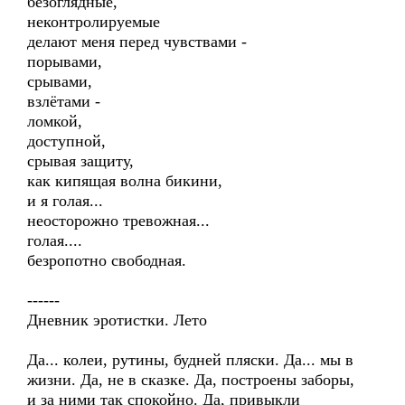
безоглядные,
неконтролируемые
делают меня перед чувствами -
порывами,
срывами,
взлётами -
ломкой,
доступной,
срывая защиту,
как кипящая волна бикини,
и я голая...
неосторожно тревожная...
голая....
безропотно свободная.
------
Дневник эротистки. Лето
Да... колеи, рутины, будней пляски. Да... мы в
жизни. Да, не в сказке. Да, построены заборы,
и за ними так спокойно. Да, привыкли