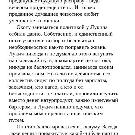
предвкушает будущую расправу - ведь
вечером придет еще отец... И только
преданное домашнее животное любит
ученика не за оценки.
Охоту заниматься политикой у Лукича
отбили давно. Собственно, и единственный
опыт участия в выборах был вызван
необходимостью как-то поправить жизнь.
Лукич никогда и не думал до этого вступать
на скользкий путь, в компартии не состоял,
никуда не баллотировался, занимался своим
производством. Но в лихие девяностые его
коллектив сидел по полгода без зарплаты,
заказчики, кто нагло, а кто и от
безысходности не платили, норовили всучить
вместо денег натурпродукт, важно именуемый
бартером, и Лукич наивно подумал, что
проблемы можно решить политическим
путем.
Он стал баллотироваться в Госдуму. Загодя
даже решил примкнуть к какой-нибудь партии