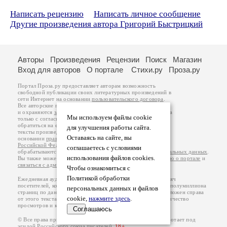
Написать рецензию
Написать личное сообщение
Другие произведения автора Григорий Быстрицкий
Авторы
Произведения
Рецензии
Поиск
Магазин
Вход для авторов
О портале
Стихи.ру
Проза.ру
Портал Проза.ру предоставляет авторам возможность
свободной публикации своих литературных произведений в
сети Интернет на основании
пользовательского договора
.
Все авторские права на произведения принадлежат авторам
и охраняются
законом
. Перепечатка произведений возможна
Мы используем файлы cookie
только с согласия его автора, к которому вы можете
обратиться на его авторской странице. Ответственность за
для улучшения работы сайта.
тексты произведений авторы несут самостоятельно на
Оставаясь на сайте, вы
основании
правил публикации
и
законодательства
Российской Федерации
. Данные пользователей
соглашаетесь с условиями
обрабатываются на основании
Политики обработки персональных данных
.
использования файлов cookies.
Вы также можете посмотреть более подробную
информацию о портале
и
связаться с администрацией
.
Чтобы ознакомиться с
Политикой обработки
Ежедневная аудитория портала Проза.ру – порядка 100 тысяч
посетителей, которые в общей сумме просматривают более полумиллиона
персональных данных и файлов
страниц по данным счетчика посещаемости, который расположен справа
cookie,
нажмите здесь
.
от этого текста. В каждой графе указано по две цифры: количество
просмотров и количество посетителей.
Соглашаюсь
© Все права принадлежат авторам, 2000-2026. Портал работает под
эгидой
Российского союза писателей
.
18+