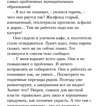
самых проблемных муниципальных
образований:
- Я все не понимал, - увлекся парень, -
чего они рвутся так? Жилфонд старый,
изношенный, теплотрассы прогнили, асфальт
в дырах... Там же работать надо как на
каторге!
Они сидели в уличном кафе, и посетители
стали оглядываться. Лукич ждал, пока парень
скажет, чего же он сейчас понял. Тот
оглянулся и совсем тихо сообщил:
- У меня вариант всего один. Они и не
помышляют о проблемах. И ничего
исправлять не собираются. Они и работать не
понимают как, не умеют... Посмотрите на
подземные переходы рядом. Полгода уже
ремонтируют, а завершения все не видно!
Значит что? Уверен, главное для местной
власти -правильно дать заказ и хорошенько
придумать, как половчее украсть. А что там с
результатом ремонта - это их волнует в