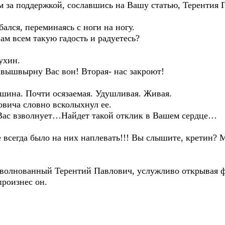
им за поддержкой, сославшись на Вашу статью, Терентия 
ался, переминаясь с ноги на ногу.
м всем такую гадость и радуетесь?
ухин.
 вышвырну Вас вон! Вторая- нас закроют!
шина. Почти осязаемая. Удушливая. Живая.
овича словно всколыхнул ее.
ак Вас взволнует…Найдет такой отклик в Вашем сердце…
 всегда было на них наплевать!!! Вы слышите, кретин? 
зволнованный Терентий Павлович, услужливо открывая ф
роизнес он.