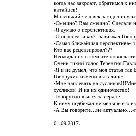
когда нас закроют, обратимся к н
китайцев!
Маленький человек загадочно улыб
-Смешно? Вам смешно? Сделали на
-Я думаю о перспективах..
-О перспективах?- завизжал Говор
-Самая ближайшая перспектива- я
Кто вас рецензировал???
Неожиданно в комнате повисла ти
Очень тихий голос Терентия Павл
-Я и не думал, что моя статья т
Говорухин изменился в лице:
-Мне наплевать на сусликов!!!Мне
сусликов! И на их одиночество!
Говорухин взялся за сердце.
К нему подбежал не меньше его в
-А Вы говорите…не актуально…-п
01.09.2017.