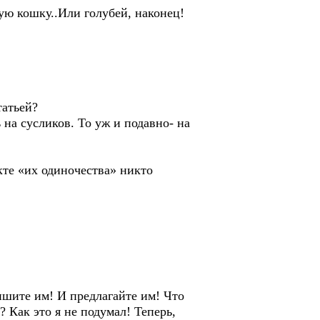
ую кошку..Или голубей, наконец!
татьей?
на сусликов. То уж и подавно- на
кте «их одиночества» никто
ишите им! И предлагайте им! Что
? Как это я не подумал! Теперь,