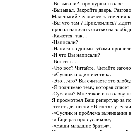
-Вызывали?- прошуршал голос.
-Вызывал. Закройте дверь. Разгово
Маленький человечек засеменил к д
-Вы что там ? Приклеились? Идит
просил написать статью на злобод
-Кажется, так…
-Написали?
-Написал- одними губами прошеле
-И что Вы написали?
-Воттттт…
-Что вот? Читайте. Читайте заголо
-«Суслик и одиночество».
-Это…что? Вы считаете это злоб
-Я поднимаю тему, которая спасе
-Суслики? Мне такое и в голову 
Я просмотрел Ваш репертуар за п
-текст для песни «В гостях у сусл
-«Суслик и проблема выживания в
-« Еще раз про сусликов»;
-«Наши младшие братья».