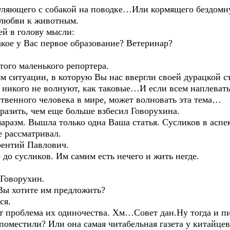
 гуляющего с собакой на поводке…Или кормящего бездомн
й любви к животным.
ей в голову мысли:
ое у Вас первое образование? Ветеринар?
того маленького репортера.
м ситуации, в которую Вы нас ввергли своей дурацкой с
никого не волнуют, как таковые…И если всем наплевать 
ственного человека в мире, может волновать эта тема…
разить, чем еще больше взбесил Говорухина.
маразм. Вышла только одна Ваша статья. Сусликов в аспе
 рассматривал.
ентий Павлович.
 до сусликов. Им самим есть нечего и жить негде.
 Говорухин.
 Вы хотите им предложить?
ся.
ет проблема их одиночества. Хм…Совет дан.Ну тогда и п
поместили? Или она самая читабельная газета у китайцев