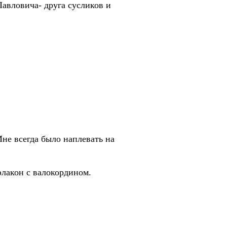
Павловича- друга сусликов и
Мне всегда было наплевать на
лакон с валокордином.