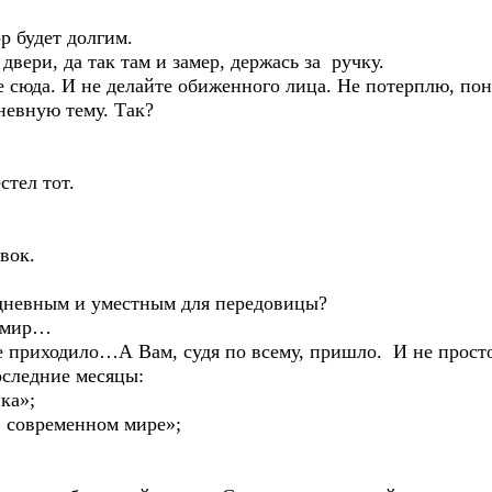
р будет долгим.
вери, да так там и замер, держась за ручку.
е сюда. И не делайте обиженного лица. Не потерплю, п
невную тему. Так?
стел тот.
вок.
одневным и уместным для передовицы?
т мир…
не приходило…А Вам, судя по всему, пришло. И не прос
оследние месяцы:
ика»;
 современном мире»;