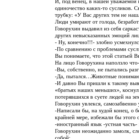
И, под венец, в нашей уважаемой 
одиночество каких-то сусликов. С
трубку: «У Вас других тем не наш
Люди умирают от голода, безрабо
Говорухин выдавил из себя саркас
других невысказанных эмоций лиц
- Ну, конечно!!!- злобно усмехнулс
-По сравнению с проблемами сусли
Вы понимаете, что этой статьей 
На лицо Говорухина наползло что-
-Вы, собственно, не пытались раз
-Да, пытался…Животные понимают
-И давно Вы пришли к такому выво
«братьях наших меньших», коснули
потерявшихся в суете людей на 
Говорухин увлекся, самозабвенно
-Написали бы, на худой конец, о
крайней мере, избежали бы этого 
-иностранный язык -устная часть-
Говорухин неожиданно замолк, сл
собой: