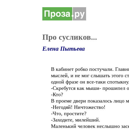
Про сусликов...
Елена Пытьева
В кабинет робко постучали. Главн
мыслей, и не мог слышать этого с
одной фразе он все-таки спотыкну
-Скребутся как мыши- прошипел о
-Кто?
В проеме двери показалось лицо м
-Негодяй! Ничтожество!
-Что, простите?
-Заходите, милейший.
Маленький человек неслышно засе