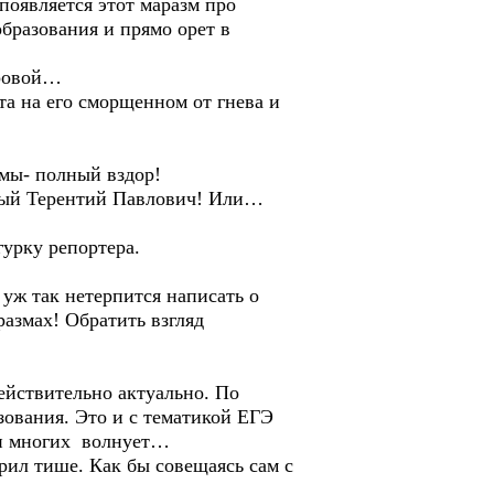
появляется этот маразм про
бразования и прямо орет в
ировой…
та на его сморщенном от гнева и
емы- полный вздор!
зный Терентий Павлович! Или…
гурку репортера.
уж так нетерпится написать о
азмах! Обратить взгляд
ействительно актуально. По
зования. Это и с тематикой ЕГЭ
а и многих волнует…
рил тише. Как бы совещаясь сам с