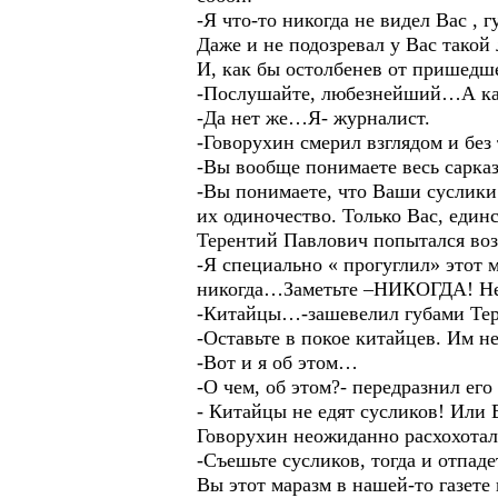
-Я что-то никогда не видел Вас ,
Даже и не подозревал у Вас тако
И, как бы остолбенев от пришедш
-Послушайте, любезнейший…А как
-Да нет же…Я- журналист.
-Говорухин смерил взглядом и без 
-Вы вообще понимаете весь сарказ
-Вы понимаете, что Ваши суслики 
их одиночество. Только Вас, един
Терентий Павлович попытался воз
-Я специально « прогуглил» этот 
никогда…Заметьте –НИКОГДА! Не
-Китайцы…-зашевелил губами Тер
-Оставьте в покое китайцев. Им не
-Вот и я об этом…
-О чем, об этом?- передразнил его
- Китайцы не едят сусликов! Или
Говорухин неожиданно расхохотал
-Съешьте сусликов, тогда и отпад
Вы этот маразм в нашей-то газете 