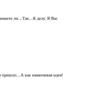
онимаете ли…Так…К делу. Я Вас
то пришло…А как навязчивая идея!