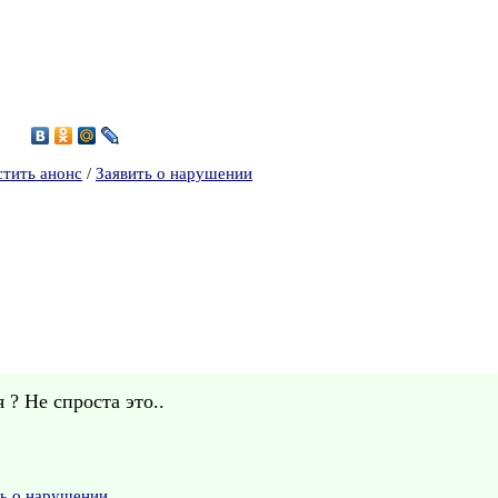
1
стить анонс
/
Заявить о нарушении
? Не спроста это..
ть о нарушении