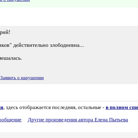
рий!
ков" действительно злободневна...
мешалась.
Заявить о нарушении
ии
, здесь отображается последняя, остальные -
в полном спи
сообщение
Другие произведения автора Елена Пытьева