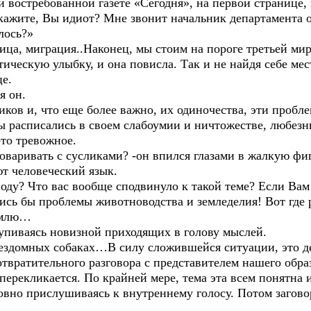
и востребованной газете «Сегодня», на первой странице, 
кажите, Вы идиот? Мне звонит начальник департамента о
лось?»
тица, миграция..Наконец, мы стоим на пороге третьей м
тическую улыбку, и она повисла. Так и не найдя себе мес
е.
я он.
ков и, что еще более важно, их одиночества, эти пробл
Вы расписались в своем слабоумии и ничтожестве, любе
то тревожное.
говаривать с сусликами? -он впился глазами в жалкую фи
 человеческий язык.
ду? Что вас вообще сподвинуло к такой теме? Если Вам 
сь бы проблемы животноводства и земледелия! Вот где р
землю…
 упиваясь новизной приходящих в голову мыслей.
 бездомных собаках…В силу сложившейся ситуации, это д
отвратительного разговора с представителем нашего обра
 перекликается. По крайней мере, тема эта всем понятн
овно прислушиваясь к внутреннему голосу. Потом загово