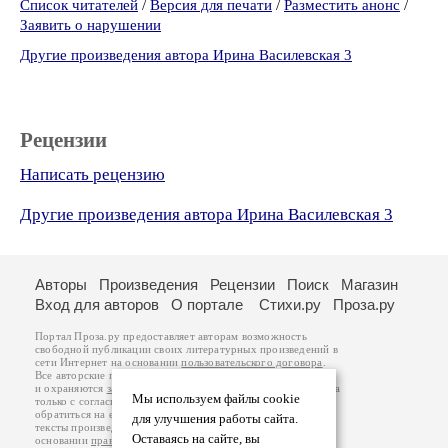
Список читателей
/
Версия для печати
/
Разместить анонс
/
Заявить о нарушении
Другие произведения автора Ирина Василевская 3
Рецензии
Написать рецензию
Другие произведения автора Ирина Василевская 3
Авторы
Произведения
Рецензии
Поиск
Магазин
Вход для авторов
О портале
Стихи.ру
Проза.ру
Портал Проза.ру предоставляет авторам возможность
свободной публикации своих литературных произведений в
сети Интернет на основании
пользовательского договора
.
Все авторские права на произведения принадлежат авторам
и охраняются
законом
. Перепечатка произведений возможна
Мы используем файлы cookie
только с согласия его автора, к которому вы можете
обратиться на его авторской странице. Ответственность за
для улучшения работы сайта.
тексты произведений авторы несут самостоятельно на
Оставаясь на сайте, вы
основании
правил публикации
и
законодательства