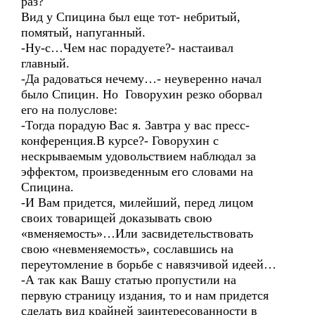
раз?
Вид у Спицина был еще тот- небритый,
помятый, напуганный.
-Ну-с…Чем нас порадуете?- настаивал
главный.
-Да радоваться нечему…- неуверенно начал
было Спицин. Но Говорухин резко оборвал
его на полуслове:
-Тогда порадую Вас я. Завтра у вас пресс-
конференция.В курсе?- Говорухин с
нескрываемым удовольствием наблюдал за
эффектом, произведенным его словами на
Спицина.
-И Вам придется, милейший, перед лицом
своих товарищей доказывать свою
«вменяемость»…Или засвидетельствовать
свою «невменяемость», сославшись на
переутомление в борьбе с навязчивой идеей…
-А так как Вашу статью пропустили на
первую страницу издания, то и нам придется
сделать вид крайней заинтересованности в