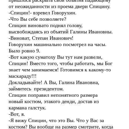
пришлось раскрыть свои объятия падающему
от неожиданности из проема двери Спицину.
-Спицин!- взревел Говорухин.
-Что Вы себе позволяете?
Спицин виновато поднял голову,
высвобождаясь из объятий Галины Ивановны.
-Виноват, Степан Иванович!
Говорухин машинально посмотрел на часы.
Было ровно 9.
-Вот какую суматоху Вы тут нам развели,
Спицин! Вместо того, чтобы работать, мы Бог
знает чем занимаемся! Готовимся к какому-то
маскараду!!!
Докладывайте! А Вы, Галина Ивановна,
займитесь президентом.
Спицин поправил непонятного размера
новый костюм, этакого денди, достав из
кармана галстук.
-Вот, я.
-Я вижу Спицин, что это Вы. Что у Вас за
костюм? Вы вообще на размер смотрите, когда