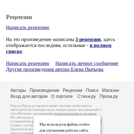
Рецензии
Написать рецензию
На это произведение написаны
3 рецензии
, здесь
отображается последняя, остальные -
в полном
списке
.
Написать рецензию
Написать личное сообщение
Другие произведения автора Елена Пытьева
Авторы
Произведения
Рецензии
Поиск
Магазин
Вход для авторов
О портале
Стихи.ру
Проза.ру
Портал Проза.ру предоставляет авторам возможность
свободной публикации своих литературных произведений в
сети Интернет на основании
пользовательского договора
.
Все авторские права на произведения принадлежат авторам
и охраняются
законом
. Перепечатка произведений возможна
Мы используем файлы cookie
только с согласия его автора, к которому вы можете
обратиться на его авторской странице. Ответственность за
для улучшения работы сайта.
тексты произведений авторы несут самостоятельно на