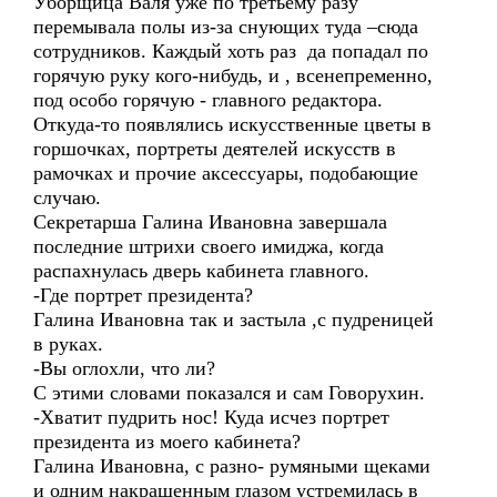
Уборщица Валя уже по третьему разу
перемывала полы из-за снующих туда –сюда
сотрудников. Каждый хоть раз да попадал по
горячую руку кого-нибудь, и , всенепременно,
под особо горячую - главного редактора.
Откуда-то появлялись искусственные цветы в
горшочках, портреты деятелей искусств в
рамочках и прочие аксессуары, подобающие
случаю.
Секретарша Галина Ивановна завершала
последние штрихи своего имиджа, когда
распахнулась дверь кабинета главного.
-Где портрет президента?
Галина Ивановна так и застыла ,с пудреницей
в руках.
-Вы оглохли, что ли?
С этими словами показался и сам Говорухин.
-Хватит пудрить нос! Куда исчез портрет
президента из моего кабинета?
Галина Ивановна, с разно- румяными щеками
и одним накрашенным глазом устремилась в