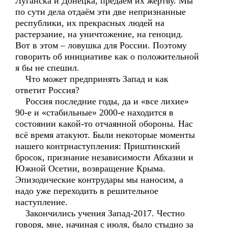
Луганска и Донецка, предаём их жертву. Мы
по сути дела отдаём эти две непризнанные
республики, их прекрасных людей на
растерзание, на уничтожение, на геноцид.
Вот в этом – ловушка для России. Поэтому
говорить об инициативе как о положительной
я бы не спешил.
Что может предпринять Запад и как
ответит Россия?
Россия последние годы, да и «все лихие»
90-е и «стабильные» 2000-е находится в
состоянии какой-то отчаянной обороны. Нас
всё время атакуют. Были некоторые моменты
нашего контрнаступления: Приштинский
бросок, признание независимости Абхазии и
Южной Осетии, возвращение Крыма.
Эпизодические контрудары мы наносим, а
надо уже переходить в решительное
наступление.
Закончились учения Запад-2017. Честно
говоря, мне, начиная с июля, было стыдно за