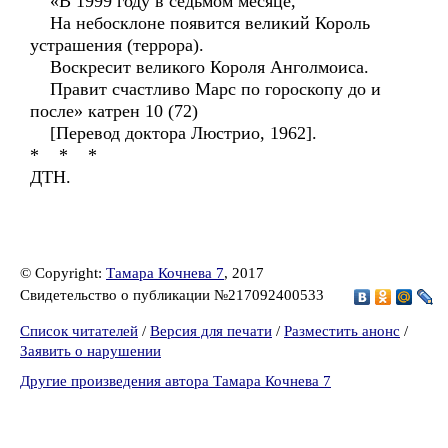
«В 1999 году в седьмом месяце,
На небосклоне появится великий Король
устрашения (террора).
Воскресит великого Короля Анголмоиса.
Правит счастливо Марс по гороскопу до и
после» катрен 10 (72)
[Перевод доктора Люстрио, 1962].
* * *
ДТН.
© Copyright:
Тамара Кочнева 7
, 2017
Свидетельство о публикации №217092400533
Список читателей
/
Версия для печати
/
Разместить анонс
/
Заявить о нарушении
Другие произведения автора Тамара Кочнева 7