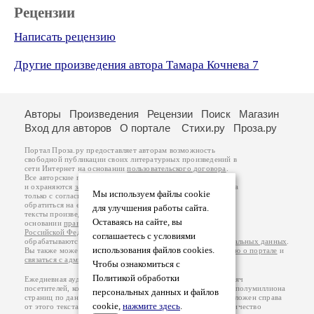
Рецензии
Написать рецензию
Другие произведения автора Тамара Кочнева 7
Авторы
Произведения
Рецензии
Поиск
Магазин
Вход для авторов
О портале
Стихи.ру
Проза.ру
Портал Проза.ру предоставляет авторам возможность
свободной публикации своих литературных произведений в
сети Интернет на основании
пользовательского договора
.
Все авторские права на произведения принадлежат авторам
и охраняются
законом
. Перепечатка произведений возможна
Мы используем файлы cookie
только с согласия его автора, к которому вы можете
обратиться на его авторской странице. Ответственность за
для улучшения работы сайта.
тексты произведений авторы несут самостоятельно на
Оставаясь на сайте, вы
основании
правил публикации
и
законодательства
Российской Федерации
. Данные пользователей
соглашаетесь с условиями
обрабатываются на основании
Политики обработки персональных данных
.
использования файлов cookies.
Вы также можете посмотреть более подробную
информацию о портале
и
связаться с администрацией
.
Чтобы ознакомиться с
Политикой обработки
Ежедневная аудитория портала Проза.ру – порядка 100 тысяч
посетителей, которые в общей сумме просматривают более полумиллиона
персональных данных и файлов
страниц по данным счетчика посещаемости, который расположен справа
cookie,
нажмите здесь
.
от этого текста. В каждой графе указано по две цифры: количество