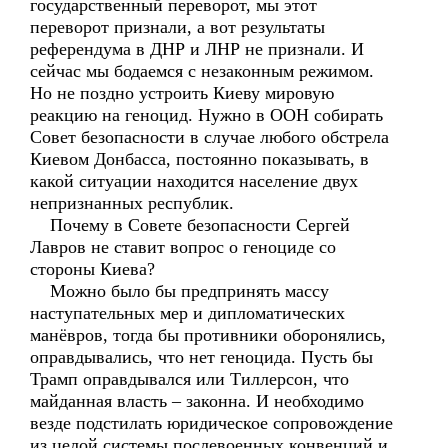
государственный переворот, мы этот
переворот признали, а вот результаты
референдума в ДНР и ЛНР не признали. И
сейчас мы бодаемся с незаконным режимом.
Но не поздно устроить Киеву мировую
реакцию на геноцид. Нужно в ООН собирать
Совет безопасности в случае любого обстрела
Киевом Донбасса, постоянно показывать, в
какой ситуации находится население двух
непризнанных республик.
Почему в Совете безопасности Сергей
Лавров не ставит вопрос о геноциде со
стороны Киева?
Можно было бы предпринять массу
наступательных мер и дипломатических
манёвров, тогда бы противники оборонялись,
оправдывались, что нет геноцида. Пусть бы
Трамп оправдывался или Тиллерсон, что
майданная власть – законна. И необходимо
везде подстилать юридическое сопровождение
из целой системы послевоенных конвенций и