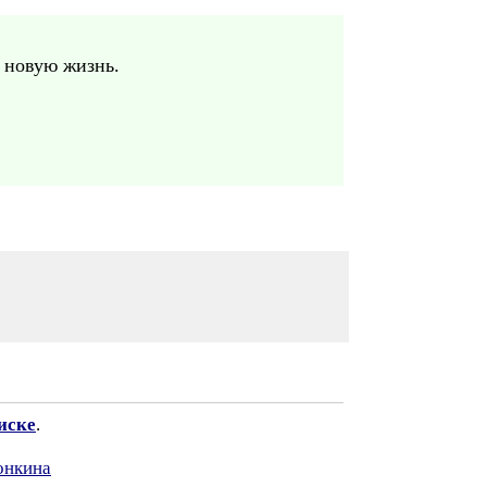
о новую жизнь.
иске
.
онкина