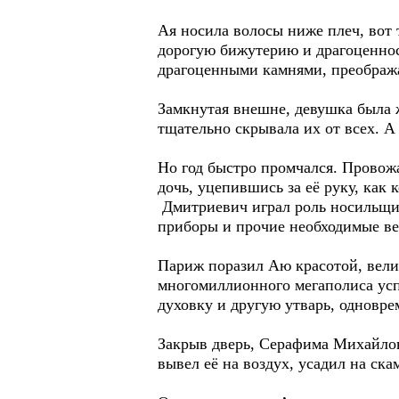
Ая носила волосы ниже плеч, вот 
дорогую бижутерию и драгоценнос
драгоценными камнями, преобража
Замкнутая внешне, девушка была ж
тщательно скрывала их от всех. А 
Но год быстро промчался. Провож
дочь, уцепившись за её руку, как
Дмитриевич играл роль носильщик
приборы и прочие необходимые ве
Париж поразил Аю красотой, вели
многомиллионного мегаполиса успе
духовку и другую утварь, одновре
Закрыв дверь, Серафима Михайлов
вывел её на воздух, усадил на ска