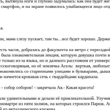
ь, вытянула ноги и глубоко задумалась: как она будет жи
 смартфон, и на экране появилось улыбающееся лицо отц
я.
 ли, мама слезу пускает, там ты…все будет хорошо. Держи
сть часов, добралась до факультета на метро с пересадко
ь была ознакомительная лекция, которую девушка почти в
е только из-за языка, но и далекого расстояния от униве
усскоговорящая, но её землячка Асель: верткая, любопытн
 знакомились со старинными улицами и бульварами, дыша
и начнется кровавая сечь с гвардейцами кардинала.
- собор соборов! - закричала Ая.- Какая красота!
ли удивительными и делали её привлекательной. Улучив 
мартре из пяти холмов, на которых строился Париж. Ая 
й из металлического кружева.