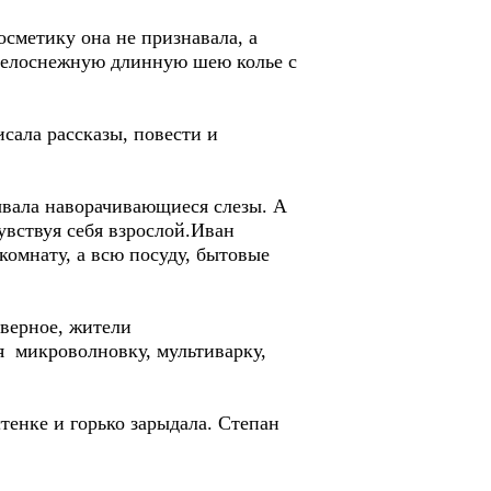
осметику она не признавала, а
 белоснежную длинную шею колье с
сала рассказы, повести и
ывала наворачивающиеся слезы. А
чувствуя себя взрослой.Иван
омнату, а всю посуду, бытовые
аверное, жители
я микроволновку, мультиварку,
тенке и горько зарыдала. Степан