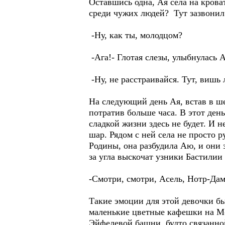
Оставшись одна, Ая села на кроват
среди чужих людей? Тут зазвонил
-Ну, как ты, молодцом?
-Ага!- Глотая слезы, улыбнулась А
-Ну, не расстраивайся. Тут, вишь
На следующий день Ая, встав в ше
потратив больше часа. В этот ден
сладкой жизни здесь не будет. И н
шар. Рядом с ней села не просто р
Родины, она разбудила Аю, и они
за угла выскочат узники Бастилии 
-Смотри, смотри, Асель, Нотр-Дам 
Такие эмоции для этой девочки бы
маленькие цветные кафешки на Мон
Эйфелевой башни, будто связанно