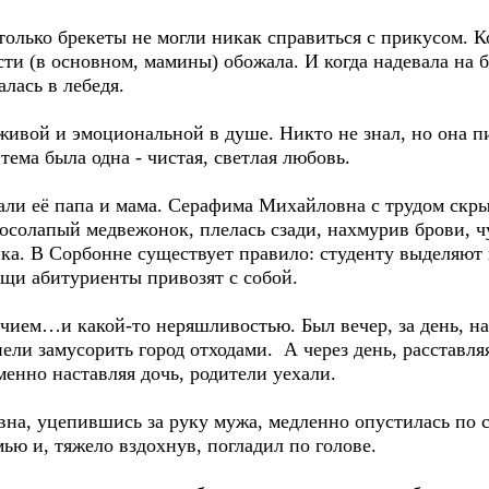
только брекеты не могли никак справиться с прикусом. К
ти (в основном, мамины) обожала. И когда надевала на
лась в лебедя.
ивой и эмоциональной в душе. Никто не знал, но она пи
тема была одна - чистая, светлая любовь.
али её папа и мама. Серафима Михайловна с трудом скр
 косолапый медвежонок, плелась сзади, нахмурив брови, 
а. В Сорбонне существует правило: студенту выделяют к
щи абитуриенты привозят с собой.
чием…и какой-то неряшливостью. Был вечер, за день, н
ли замусорить город отходами. А через день, расставля
менно наставляя дочь, родители уехали.
на, уцепившись за руку мужа, медленно опустилась по с
мью и, тяжело вздохнув, погладил по голове.