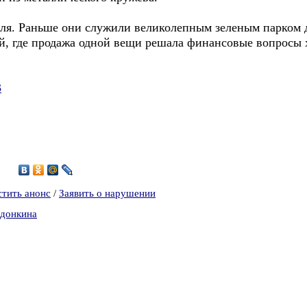
ля. Раньше они служили великолепным зеленым парком д
й, где продажа одной вещи решала финансовые вопросы х
3
0
стить анонс
/
Заявить о нарушении
Адонкина