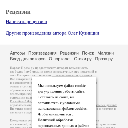
Рецензии
Написать рецензию
Другие произведения автора Олег Кузницин
Авторы
Произведения
Рецензии
Поиск
Магазин
Вход для авторов
О портале
Стихи.ру
Проза.ру
Портал Проза.ру предоставляет авторам возможность
свободной публикации своих литературных произведений в
сети Интернет на основании
пользовательского договора
.
Все авторские права на произведения принадлежат авторам
и охраняются
законом
. Перепечатка произведений возможна
Мы используем файлы cookie
только с согласия его автора, к которому вы можете
обратиться на его авторской странице. Ответственность за
для улучшения работы сайта.
тексты произведений авторы несут самостоятельно на
Оставаясь на сайте, вы
основании
правил публикации
и
законодательства
Российской Федерации
. Данные пользователей
соглашаетесь с условиями
обрабатываются на основании
Политики обработки персональных данных
.
использования файлов cookies.
Вы также можете посмотреть более подробную
информацию о портале
и
связаться с администрацией
.
Чтобы ознакомиться с
Политикой обработки
Ежедневная аудитория портала Проза.ру – порядка 100 тысяч
посетителей, которые в общей сумме просматривают более полумиллиона
персональных данных и файлов
страниц по данным счетчика посещаемости, который расположен справа