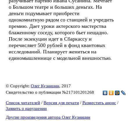
разучивает партию Ивана Сусанина. Мечтает
о Большом театре и больших деньгах. На
деньги подумывает приобрести
однокомнатную рядом со станцией и учредить
премию. Дает уроки актерского мастерства
блаженному соседу, которого бьет нещадно.
После экзекуции идет в Сбаркассу и
перечисляет 500 рублей в фонд квантовых
исследований. Планирует жениться на
единомышленнице с модельной внешностью.
© Copyright:
Олег Кузницин
, 2017
Свидетельство о публикации №217101201268
Список читателей
/
Версия для печати
/
Разместить анонс
/
Заявить о нарушении
Другие произведения автора Олег Кузницин