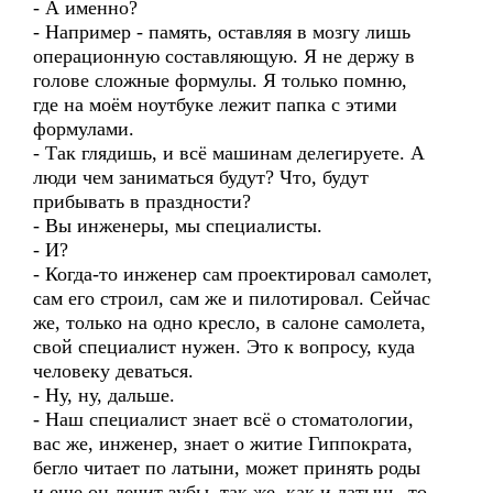
- А именно?
- Например - память, оставляя в мозгу лишь
операционную составляющую. Я не держу в
голове сложные формулы. Я только помню,
где на моём ноутбуке лежит папка с этими
формулами.
- Так глядишь, и всё машинам делегируете. А
люди чем заниматься будут? Что, будут
прибывать в праздности?
- Вы инженеры, мы специалисты.
- И?
- Когда-то инженер сам проектировал самолет,
сам его строил, сам же и пилотировал. Сейчас
же, только на одно кресло, в салоне самолета,
свой специалист нужен. Это к вопросу, куда
человеку деваться.
- Ну, ну, дальше.
- Наш специалист знает всё о стоматологии,
вас же, инженер, знает о житие Гиппократа,
бегло читает по латыни, может принять роды
и еще он лечит зубы, так же, как и латынь, то