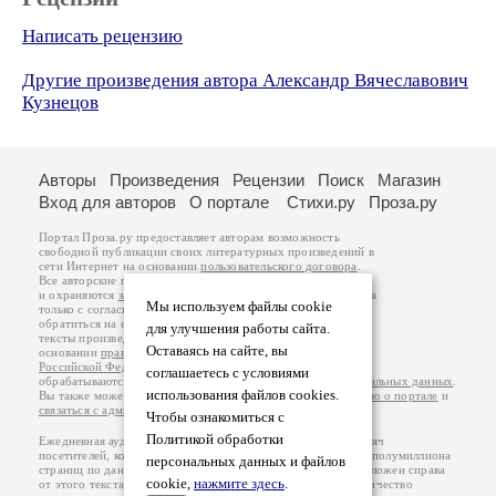
Написать рецензию
Другие произведения автора Александр Вячеславович
Кузнецов
Авторы
Произведения
Рецензии
Поиск
Магазин
Вход для авторов
О портале
Стихи.ру
Проза.ру
Портал Проза.ру предоставляет авторам возможность
свободной публикации своих литературных произведений в
сети Интернет на основании
пользовательского договора
.
Все авторские права на произведения принадлежат авторам
и охраняются
законом
. Перепечатка произведений возможна
Мы используем файлы cookie
только с согласия его автора, к которому вы можете
обратиться на его авторской странице. Ответственность за
для улучшения работы сайта.
тексты произведений авторы несут самостоятельно на
Оставаясь на сайте, вы
основании
правил публикации
и
законодательства
Российской Федерации
. Данные пользователей
соглашаетесь с условиями
обрабатываются на основании
Политики обработки персональных данных
.
использования файлов cookies.
Вы также можете посмотреть более подробную
информацию о портале
и
связаться с администрацией
.
Чтобы ознакомиться с
Политикой обработки
Ежедневная аудитория портала Проза.ру – порядка 100 тысяч
посетителей, которые в общей сумме просматривают более полумиллиона
персональных данных и файлов
страниц по данным счетчика посещаемости, который расположен справа
cookie,
нажмите здесь
.
от этого текста. В каждой графе указано по две цифры: количество