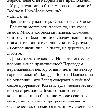
жаркое, дядя стал набрасывать предложения:
- У родителя давно был? Не разговариваете?
Всё же в Нью-Йорк летишь?
- Да, да, да.
- Зря не послушал отца. Остался бы в Москве.
- Родители могут дать только то, что сами
знают. Мир, в котором мы живем, сложнее,
чем тот, что был при них. Людям нынешним,
приходится опираться лишь на свой разум.
- Вопрос люди ли? Не пьете, не деретесь, не
любите.
- Да, мы не такие как вы. Но разве мы хуже
вас или менее нравственнее? Переведем
вертикальный вектор отцы и дети, на вектор
горизонтальный, Запад – Восток. Надеюсь ты
не оспоришь, что Запад содержит в себе всё
самое прорывное. Кстати, туда, человечество
всегда стремилось. Будь то нашествие
кочевников или обретение Нового света. И
молодёжь, как самая прогрессивная часть
человечества, стремится к данному свету. Так