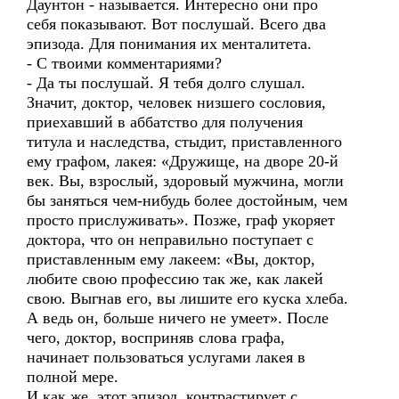
Даунтон - называется. Интересно они про
себя показывают. Вот послушай. Всего два
эпизода. Для понимания их менталитета.
- С твоими комментариями?
- Да ты послушай. Я тебя долго слушал.
Значит, доктор, человек низшего сословия,
приехавший в аббатство для получения
титула и наследства, стыдит, приставленного
ему графом, лакея: «Дружище, на дворе 20-й
век. Вы, взрослый, здоровый мужчина, могли
бы заняться чем-нибудь более достойным, чем
просто прислуживать». Позже, граф укоряет
доктора, что он неправильно поступает с
приставленным ему лакеем: «Вы, доктор,
любите свою профессию так же, как лакей
свою. Выгнав его, вы лишите его куска хлеба.
А ведь он, больше ничего не умеет». После
чего, доктор, восприняв слова графа,
начинает пользоваться услугами лакея в
полной мере.
И как же, этот эпизод, контрастирует с