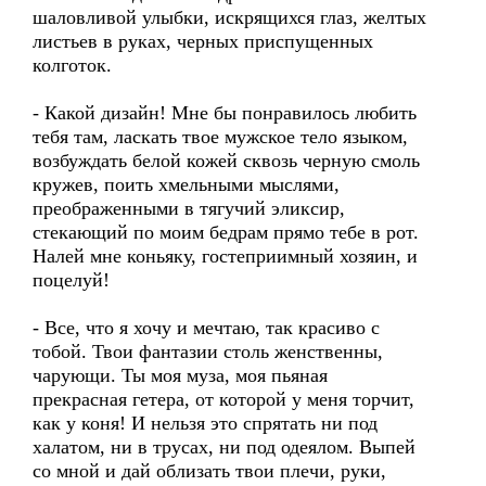
шаловливой улыбки, искрящихся глаз, желтых
листьев в руках, черных приспущенных
колготок.
- Какой дизайн! Мне бы понравилось любить
тебя там, ласкать твое мужское тело языком,
возбуждать белой кожей сквозь черную смоль
кружев, поить хмельными мыслями,
преображенными в тягучий эликсир,
стекающий по моим бедрам прямо тебе в рот.
Налей мне коньяку, гостеприимный хозяин, и
поцелуй!
- Все, что я хочу и мечтаю, так красиво с
тобой. Твои фантазии столь женственны,
чарующи. Ты моя муза, моя пьяная
прекрасная гетера, от которой у меня торчит,
как у коня! И нельзя это спрятать ни под
халатом, ни в трусах, ни под одеялом. Выпей
со мной и дай облизать твои плечи, руки,