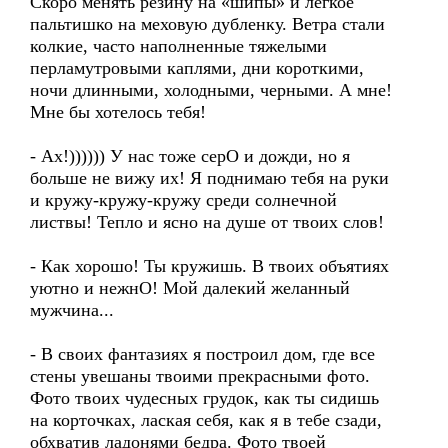
Скоро менять резину на «шипы» и легкое
пальтишко на меховую дубленку. Ветра стали
колкие, часто наполненные тяжелыми
перламутровыми каплями, дни короткими,
ночи длинными, холодными, черными. А мне!
Мне бы хотелось тебя!
- Ах!)))))) У нас тоже серО и дожди, но я
больше не вижу их! Я поднимаю тебя на руки
и кружу-кружу-кружу среди солнечной
листвы! Тепло и ясно на душе от твоих слов!
- Как хорошо! Ты кружишь. В твоих объятиях
уютно и нежнО! Мой далекий желанный
мужчина...
- В своих фантазиях я построил дом, где все
стены увешаны твоими прекрасными фото.
Фото твоих чудесных грудок, как ты сидишь
на корточках, лаская себя, как я в тебе сзади,
обхватив ладонями бедра. Фото твоей