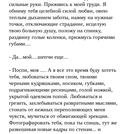
сильные руки. Прижмись к моей груди. Я
обниму тебя целебной силой любви, овею
теплым дыханием заботы, нажму на нужные
точки, отключающие страдание, исцелую
твою больную душу, положу на спинку,
раздвину голые коленки, прижмусь горячими
губами....
- Да...мой....шепчи еще...
- Поспи, моя .... А я все это время буду хотеть
тебя, любоваться твоим сном, твоими
черными кудряшками, носиком, губками,
подрагивающими ресницами, голой ножкой,
укрытой одеялком попой. Любоваться и
грезить, захлебываться развратными мыслями,
стонать от нежных переполняющих меня
чувств, мучиться от обжигающей эрекции.
Фотографировать тебя, пока ты спишь, тут же
развешивая новые кадры по стенам... и