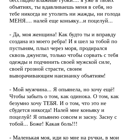
бесстыдно влажные губки.... я уже в твоих
объятиях, ты вдавливаешь меня в себя, но
тебе никогда не утолить ни жажды, ни голода
МЕНЯ.... налей еще коньяку...и поцелуй...
- Да, моя женщина! Как будто ты и вправду
создана из моего ребра! И я шел за тобой по
пустыням, плыл через моря, продирался
сквозь джунгли, только чтобы сорвать с тебя
одежды и подчинить своей мужской силе,
своей грозной страсти, своим
выворачивающим наизнанку объятиям!
- Мой мужчина... Я опьянела, но хочу ещё!
Чтобы забыть о том, как одинока. О том, как
безумно хочу ТЕБЯ. И о том, что это не
сбудется никогда! Налей мне коньяку и
поцелуй! Я опьянею совсем и засну. Засну с
тобой... Боже! Какая боль!!!
- Маленькая моя, иди ко мне на ручки, в мои