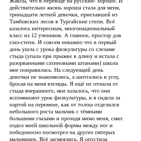
Жаксы, что в переводе на русский- хорошо. И
действительно жизнь хороша стала для меня,
тринадцати летней девочки, приехавшей из
Тамбовских лесов в Тургайские степи. Всё
казалось интересным, многонациональный
класс из 12 учеников. А главное, простор для
глаз-степи. И совсем неважно что в первый
день ушла с урока физкультуры со слезами
стыда (упала при прыжке в длину и встала с
разорванными сатиновыми штанами) школа
мне понравилась. На следующий день
девочки не знакомились, а шептались в углу,
бросая на меня взгляды. Я ещё не отошла от
стыда вчерашнего, мне казалось, что они
вспоминают урок физкультуры, и я сидела за
партой на перемене, как от толпы отделился
небольшого роста мальчик с тёмными
большими глазами и проходя мимо меня, смял
подол моей школьной формы между ног и
победоносно посмотрел на других пятерых
мальчишек. Всё засмеялись. Я опустила