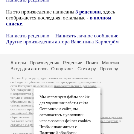
На это произведение написаны
3 рецензии
, здесь
отображается последняя, остальные -
в полном
списке
.
Написать рецензию
Написать личное сообщение
Другие произведения автора Валентина Карлстрём
Авторы
Произведения
Рецензии
Поиск
Магазин
Вход для авторов
О портале
Стихи.ру
Проза.ру
Портал Проза.ру предоставляет авторам возможность
свободной публикации своих литературных произведений в
сети Интернет на основании
пользовательского договора
.
Все авторские права на произведения принадлежат авторам
и охраняются
законом
. Перепечатка произведений возможна
Мы используем файлы cookie
только с согласия его автора, к которому вы можете
обратиться на его авторской странице. Ответственность за
для улучшения работы сайта.
тексты произведений авторы несут самостоятельно на
Оставаясь на сайте, вы
основании
правил публикации
и
законодательства
Российской Федерации
. Данные пользователей
соглашаетесь с условиями
обрабатываются на основании
Политики обработки персональных данных
.
использования файлов cookies.
Вы также можете посмотреть более подробную
информацию о портале
и
связаться с администрацией
.
Чтобы ознакомиться с
Политикой обработки
Ежедневная аудитория портала Проза.ру – порядка 100 тысяч