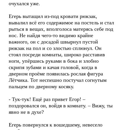
очухался уже.
Егерь вытащил из-под кровати рюкзак,
вывалил всё его содержимое на постель и стал
рыться в вещах, вполголоса матерясь себе под
нос. Не найдя чего-то видимо крайне
важного, он с досадой швырнул пустой
рюкзак на пол и со злостью сплюнул. Он
стоял посреди комнаты, широко расставив
ноги, упёршись руками в бока и злобно
скрипя зубами и качая головой, когда в
дверном проёме появилась рослая фигура
Лётчика. Тот неспешно постучал согнутым
пальцем по дверному косяку.
- Тук-тук! Ещё раз привет Егор! –
поздоровался он, войдя в комнату. – Вижу, ты
явно не в духе?
Егерь повернулся к вошедшему, невесело