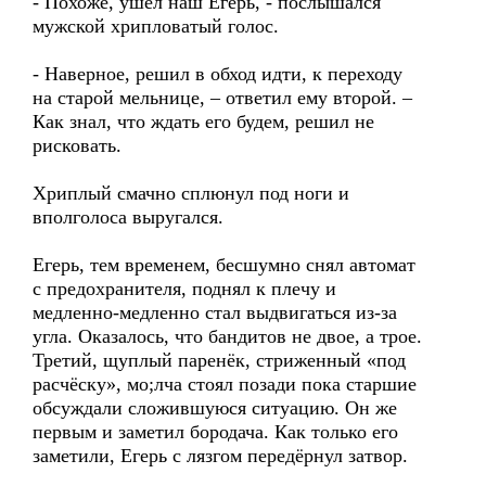
- Похоже, ушел наш Егерь, - послышался
мужской хрипловатый голос.
- Наверное, решил в обход идти, к переходу
на старой мельнице, – ответил ему второй. –
Как знал, что ждать его будем, решил не
рисковать.
Хриплый смачно сплюнул под ноги и
вполголоса выругался.
Егерь, тем временем, бесшумно снял автомат
с предохранителя, поднял к плечу и
медленно-медленно стал выдвигаться из-за
угла. Оказалось, что бандитов не двое, а трое.
Третий, щуплый паренёк, стриженный «под
расчёску», мо;лча стоял позади пока старшие
обсуждали сложившуюся ситуацию. Он же
первым и заметил бородача. Как только его
заметили, Егерь с лязгом передёрнул затвор.