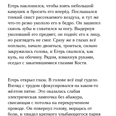
Егерь наклонился, чтобы взять небольшой
камушек и бросить его вперёд. Послышался
тонкий свист рассекаемого воздуха, и тут же
что-то резко укололо его в бедро. Он зашипел
сквозь зубы и схватился за ногу. Выдернув
уколовший его предмет, он поднёс его к лицу,
но разглядеть не смог. Сразу же в глазах всё
поплыло, начало двоиться, троиться, сильно
закружилась голова, и Егерь свалился, как
куль, на обочину. Рядом, взмахнув руками,
оседал с закатившимися глазами Костя.
Егерь открыл глаза. В голове всё ещё гудело.
Взгляд с трудом сфокусировался на каком-то
жёлтом пятне. Это оказалась слабая
электрическая лампочка без абажура,
свисающая с потолка на перекрученном
проводе. Он повернул голову, морщась от
боли, и увидел крепкого улыбающегося парня