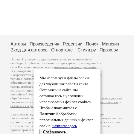
Авторы
Произведения
Рецензии
Поиск
Магазин
Вход для авторов
О портале
Стихи.ру
Проза.ру
Портал Проза.ру предоставляет авторам возможность
свободной публикации своих литературных произведений в
сети Интернет на основании
пользовательского договора
.
Все авторские права на произведения принадлежат авторам
и охраняются
законом
. Перепечатка произведений возможна
Мы используем файлы cookie
только с согласия его автора, к которому вы можете
обратиться на его авторской странице. Ответственность за
для улучшения работы сайта.
тексты произведений авторы несут самостоятельно на
Оставаясь на сайте, вы
основании
правил публикации
и
законодательства
Российской Федерации
. Данные пользователей
соглашаетесь с условиями
обрабатываются на основании
Политики обработки персональных данных
.
использования файлов cookies.
Вы также можете посмотреть более подробную
информацию о портале
и
связаться с администрацией
.
Чтобы ознакомиться с
Политикой обработки
Ежедневная аудитория портала Проза.ру – порядка 100 тысяч
посетителей, которые в общей сумме просматривают более полумиллиона
персональных данных и файлов
страниц по данным счетчика посещаемости, который расположен справа
cookie,
нажмите здесь
.
от этого текста. В каждой графе указано по две цифры: количество
просмотров и количество посетителей.
Соглашаюсь