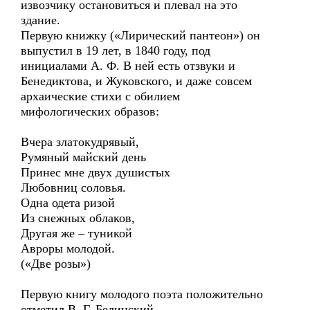
извозчику остановиться и плевал на это
здание.
Первую книжку («Лирический пантеон») он
выпустил в 19 лет, в 1840 году, под
инициалами А. Ф. В ней есть отзвуки и
Бенедиктова, и Жуковского, и даже совсем
архаические стихи с обилием
мифологических образов:
Вчера златокудрявый,
Румяный майский день
Принес мне двух душистых
Любовниц соловья.
Одна одета ризой
Из снежных облаков,
Другая же – туникой
Авроры молодой.
(«Две розы»)
Первую книгу молодого поэта положительно
отметил В. Г. Белинский.