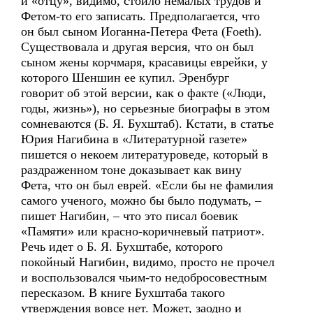
и «отцу», видимо, стоило немалых трудов и
Фетом-то его записать. Предполагается, что
он был сыном Иоганна-Петера Фета (Foeth).
Существовала и другая версия, что он был
сыном жены корчмаря, красавицы еврейки, у
которого Шеншин ее купил. Эренбург
говорит об этой версии, как о факте («Люди,
годы, жизнь»), но серьезные биографы в этом
сомневаются (Б. Я. Бухштаб). Кстати, в статье
Юрия Нагибина в «Литературной газете»
пишется о некоем литературоведе, который в
раздраженном тоне доказывает как вину
Фета, что он был еврей. «Если бы не фамилия
самого ученого, можно бы было подумать, –
пишет Нагибин, – что это писал боевик
«Памяти» или красно-коричневый патриот».
Речь идет о Б. Я. Бухштабе, которого
покойный Нагибин, видимо, просто не прочел
и воспользовался чьим-то недобросовестным
пересказом. В книге Бухштаба такого
утверждения вовсе нет. Может, заодно и