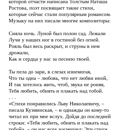
которой отчасти написана Толстым Наташа
Ростова, поэт посвящает такие стихи,
которые сейчас стали популярным романсом.
Музыку на них писали многие композиторы:
Сияла ночь. Луной был полон сад. Лежали
Лучи у наших ног в гостиной без огней.
Рояль был весь раскрыт, и струны в нем
дрожали,
Как и сердца у нас за песнею твоей.
Ты пела до зари, в слезах изнемогая,
Что ты одна – любовь, что нет любви иной,
И так хотелось жить, чтоб, звука не роняя,
Тебя любить, обнять и плакать над тобой.
. . .
«Стихи понравились Льву Николаевичу, –
писала Кузминская, – и однажды он кому-то
читал их при мне вслух. Дойдя до последней
строки: «Тебя любить, обнять и плакать над
тобой», – он нас всех насмешил: Эти стихи