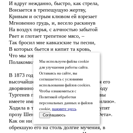
И вдруг нежданно, быстро, как стрела,
Вонзается в трепещущую жертву,
Кривым и острым клювом ей взрезает
Мгновенно грудь, и, весело раскинув
На воздух перья, с алчностью забытой
Рвет и глотает трепетное мясо, –
Так бросил мне кавказские ты песни,
В которых бьется и кипит та кровь,
Что мы зовем поэзией. – Спасибо,
Полакомил ты старого ловца!
Мы используем файлы cookie
для улучшения работы сайта.
Оставаясь на сайте, вы
В 1873 году Фет, по прошению на
соглашаетесь с условиями
высочайшее имя, добивается признания его
использования файлов cookies.
дворянином Шеншиным. По этому поводу
Чтобы ознакомиться с
Тургенев поиронизировал: «Как Фет – вы
Политикой обработки
имеете имя, как Шеншин – только фамилию».
персональных данных и файлов
Ходила в те годы злая эпиграмма: «Искупят
cookie,
нажмите здесь
.
прозу Шеншина стихи пленительные Фета».
Соглашаюсь
Как он ни ненавидел фамилию Фет,
обрекшую его на столь долгие мучения, в