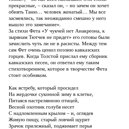
прекрасные, – сказал он, – но зачем он хочет
обнять Таню… человек женатый… Мы все
засмеялись, так неожиданно смешно у него
вышло это замечание».
За стихи Фета «У чукчей нет Анакреона, к
зырянам Тютчев не придет» его готовы были
зачислить чуть ли не в расисты. Между тем
сам Фет очень ценил поэзию кавказских
горцев. Когда Толстой прислал ему сборник
кавказских песен, он ответил ему таким
стихотворением, которое в творчестве Фета
стоит особняком.
Как ястребу, который просидел
На жердочке суконной зиму в клетке,
Питаяся настрелянною птицей,
Весной охотник голубя несет
С надломленным крылом – и, оглядев
Живую пищу, старый ловчий щурит
Зрачок прилежный, поджимает перья