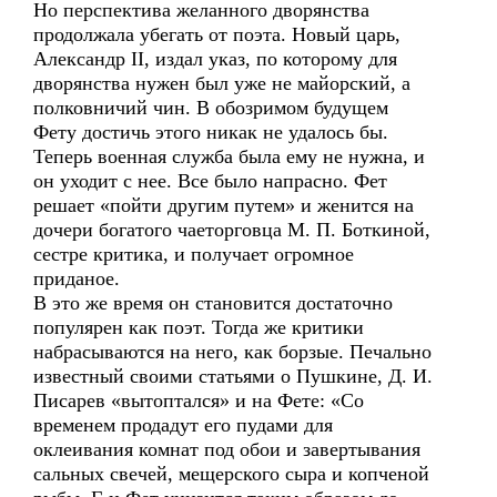
Но перспектива желанного дворянства
продолжала убегать от поэта. Новый царь,
Александр II, издал указ, по которому для
дворянства нужен был уже не майорский, а
полковничий чин. В обозримом будущем
Фету достичь этого никак не удалось бы.
Теперь военная служба была ему не нужна, и
он уходит с нее. Все было напрасно. Фет
решает «пойти другим путем» и женится на
дочери богатого чаеторговца М. П. Боткиной,
сестре критика, и получает огромное
приданое.
В это же время он становится достаточно
популярен как поэт. Тогда же критики
набрасываются на него, как борзые. Печально
известный своими статьями о Пушкине, Д. И.
Писарев «вытоптался» и на Фете: «Со
временем продадут его пудами для
оклеивания комнат под обои и завертывания
сальных свечей, мещерского сыра и копченой