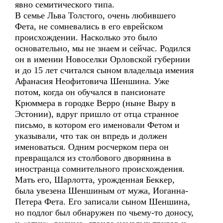
явно семитического типа.
В семье Льва Толстого, очень любившего
Фета, не сомневались в его еврейском
происхождении. Насколько это было
основательно, мы не знаем и сейчас. Родился
он в имении Новоселки Орловской губернии
и до 15 лет считался сыном владельца имения
Афанасия Неофитовича Шеншина. Уже
потом, когда он обучался в пансионате
Крюммера в городке Верро (ныне Выру в
Эстонии), вдруг пришло от отца странное
письмо, в котором его именовали Фетом и
указывали, что так он впредь и должен
именоваться. Одним росчерком пера он
превращался из столбового дворянина в
иностранца сомнительного происхождения.
Мать его, Шарлотта, урожденная Беккер,
была увезена Шеншиным от мужа, Иоганна-
Петера Фета. Его записали сыном Шеншина,
но подлог был обнаружен по чьему-то доносу,