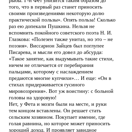
рыбы. Г-н Фет унизится таким образом до
того, что в первый раз станет приносить
своими произведениями некоторую долю
практической пользы». Опять польза! Сколько
раз ею допекали Пушкина. Нельзя не
вспомнить покойного советского поэта Н. И.
Глазкова: «Полезен также унитаз, но это – не
поэзия». Виссарион Зайцев был поглупее
Писарева, и мысли его довел до абсурда:
«Такое занятие, как выдумывать такие стихи,
ничем не отличается от перебирания
пальцами, которому с наслаждением
предаются многие купчихи»… И еще: «Он в
стихах придерживается гусиного
мировоззрения». Вот уж воистину: с больной
головы на здоровую!
Нет, у Фета и мозги были на месте, и руки
тем концом вставлены. Он решает стать
сельским хозяином. Покупает имение, где
голая равнина, но которое может приносить
хороший доход. И проявляет завидное