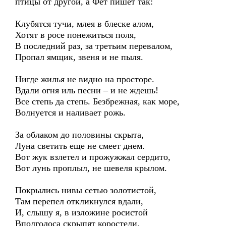
птицы от другой, а Фет пишет так:
Клубятся тучи, млея в блеске алом,
Хотят в росе понежиться поля,
В последний раз, за третьим перевалом,
Пропал ямщик, звеня и не пыля.
Нигде жилья не видно на просторе.
Вдали огня иль песни – и не ждешь!
Все степь да степь. Безбрежная, как море,
Волнуется и наливает рожь.
За облаком до половины скрыта,
Луна светить еще не смеет днем.
Вот жук взлетел и прожужжал сердито,
Вот лунь проплыл, не шевеля крылом.
Покрылись нивы сетью золотистой,
Там перепел откликнулся вдали,
И, слышу я, в изложине росистой
Вполголоса скрыпят коростели.