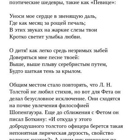
поэтические шедевры, такие как «Певице»:
Уноси мое сердце в звенящую даль,
Где как месяц за рощей печаль;
В этих звуках на жаркие слезы твои
Кротко светит улыбка любви.
О дитя! как легко средь незримых зыбей
Доверяться мне песне твоей:
Выше, выше плыву серебристым путем,
Будто шаткая тень за крылом.
Общим местом стало повторять, что Л. Н.
Толстой не любил стихов, но вот для Фета он
делал безусловное исключение. Они сходятся
на почве увлечения философией
Шопенгауэра. Еще до сближения с Фетом он
писал Боткину: «И откуда у этого
добродушного толстого офицера берется такая
непонятная лирическая дерзость, свойство
великих поэтов?» А затем ему пришелся по