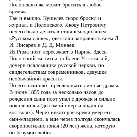
Полонского же может бросить в любое
время».
Так и вышло. Кушелев скоро бросил и
журнал, и Полонского. Якову Петровичу
нечего было делать в ставшем одиозным
«Русском слове», где стали заправлять всем Д.
И. Писарев и Д. Д. Минаев.
Из Рима поэт переезжает в Париж. Здесь
Полонский женится на Елене Устюжской,
дочери псаломщика русской церкви, по
свидетельствам современников, девушке
необычайной красоты.
Но его начинают преследовать личные драмы.
В июне 1859 года за несколько часов до
рождения сына поэт упал с дрожек и сильно
покалечился (до самой смерти ходил на
костылях). Через некоторое время умер его
сын-младенец, а еще через полгода скончалась
скоропостижно юная (20 лет) жена, которую
он безумно любил.