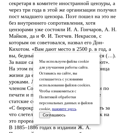
секретаря в комитете иностранной цензуры, а
через три года в этой же организации получил
пост младшего цензора. Поэт пошел на это не
без внутреннего сопротивления, хотя
цензорами уже состояли И. А. Гончаров, А. Н.
Майков, да и Ф. И. Тютчев. Некрасов, с
которым он советовался, назвал его Дон-
Кихотом. «Вам дают место в 2500 р. в год, а
вы, бедный человек, будете отказываться (…).
За ваше самоотвержение вас же и осмеют».
Мы используем файлы cookie
для улучшения работы сайта.
На этом посту он оставался почти до конца
Оставаясь на сайте, вы
жизни да еще подрабатывал частными
соглашаетесь с условиями
уроками. Лишь в 1896 году его сделали
использования файлов cookies.
членом Совета при главном управлении по
Чтобы ознакомиться с
печати и пожаловали в действительные
Политикой обработки
статские советники.
персональных данных и файлов
«С бюрократических вершин // Бог весть за
cookie,
нажмите здесь
.
что слетел ко мне ненужный чин», – так на
Соглашаюсь
это прореагировал поэт.
В 1885–1886 годах в издании Ж. А.