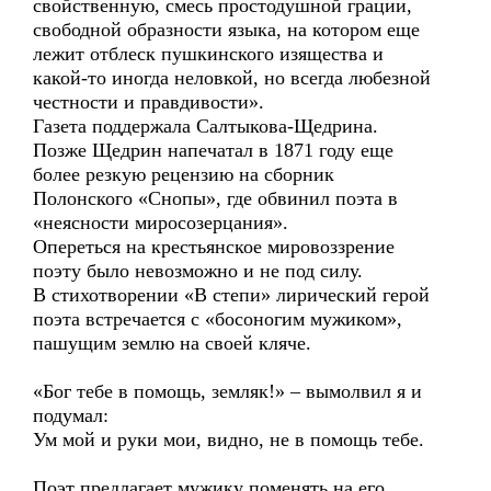
свойственную, смесь простодушной грации,
свободной образности языка, на котором еще
лежит отблеск пушкинского изящества и
какой-то иногда неловкой, но всегда любезной
честности и правдивости».
Газета поддержала Салтыкова-Щедрина.
Позже Щедрин напечатал в 1871 году еще
более резкую рецензию на сборник
Полонского «Снопы», где обвинил поэта в
«неясности миросозерцания».
Опереться на крестьянское мировоззрение
поэту было невозможно и не под силу.
В стихотворении «В степи» лирический герой
поэта встречается с «босоногим мужиком»,
пашущим землю на своей кляче.
«Бог тебе в помощь, земляк!» – вымолвил я и
подумал:
Ум мой и руки мои, видно, не в помощь тебе.
Поэт предлагает мужику поменять на его