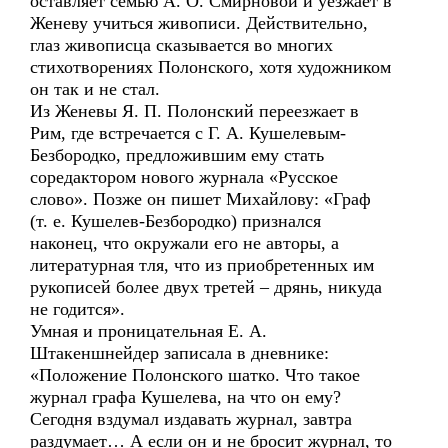
оставляет семью А. О. Смирновой и уезжает в
Женеву учиться живописи. Действительно,
глаз живописца сказывается во многих
стихотворениях Полонского, хотя художником
он так и не стал.
Из Женевы Я. П. Полонский переезжает в
Рим, где встречается с Г. А. Кушелевым-
Безбородко, предложившим ему стать
соредактором нового журнала «Русское
слово». Позже он пишет Михайлову: «Граф
(т. е. Кушелев-Безбородко) признался
наконец, что окружали его не авторы, а
литературная тля, что из приобретенных им
рукописей более двух третей – дрянь, никуда
не годится».
Умная и проницательная Е. А.
Штакеншнейдер записала в дневнике:
«Положение Полонского шатко. Что такое
журнал графа Кушелева, на что он ему?
Сегодня вздумал издавать журнал, завтра
раздумает… А если он и не бросит журнал, то