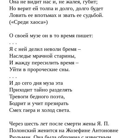
Она не видит нас и, не жалея, губит;
Но верит ей толпа и долго, долго будет
Ловить ее впотьмах и звать ее судьбой.
(«Среди хаоса»)
О своей музе он в то время пишет:
. . .
Я с ней делил неволи бремя –
Наследье мрачной старины,
И жажду пересилить время –
Уйти в пророческие сны.
. . .
И до сего дня муза эта
Приходит тайно разделять
Тревоги бедного поэта,
Бодрит и учит презирать
Смех гаера и холод света.
Через шесть лет после смерти жены Я. П.
Полонский женится на Жозефине Антоновне
Рюльман. Она была обручена с известным