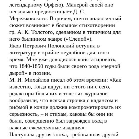
легендарному Орфею). Манерой своей оно
несколько предвосхищает Д. С.
Мережковского. Впрочем, почти аналогичный
сюжет возникает в большом стихотворении
гр. А. К. Толстого, сделанном в типичном для
него былинном жанре («Слепой»).
Яков Петрович Полонский вступил в
литературу в крайне неудобное для этого
время. Мне уже доводилось констатировать,
что 1840-1850 годы были своего рода «черной
дырой» в поэзии.
М. И. Михайлов писал об этом времени: «Как
известно, тогда вдруг, ни с того ни с сего,
редакторы больших и толстых журналов
вообразили, что всякая строчка с кадансом и
рифмой в конце должна компрометировать их
серьезность, – и стихам, каковы бы они ни
были, совершенно был загражден вход в
важные ежемесячные издания».
Наступала другая эпоха, требовавшая другой