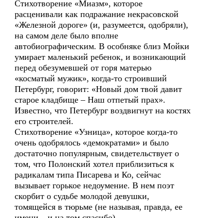
Стихотворение «Миазм», которое
расценивали как подражание некрасовской
«Железной дороге» (и, разумеется, одобряли),
на самом деле было вполне
автобиографическим. В особняке близ Мойки
умирает маленький ребенок, и возникающий
перед обезумевшей от горя матерью
«косматый мужик», когда-то строивший
Петербург, говорит: «Новый дом твой давит
старое кладбище – Наш отпетый прах».
Известно, что Петербург воздвигнут на костях
его строителей.
Стихотворение «Узница», которое когда-то
очень одобрялось «демократами» и было
достаточно популярным, свидетельствует о
том, что Полонский хотел приблизиться к
радикалам типа Писарева и Ко, сейчас
вызывает горькое недоумение. В нем поэт
скорбит о судьбе молодой девушки,
томящейся в тюрьме (не называя, правда, ее
имени – и на том спасибо).