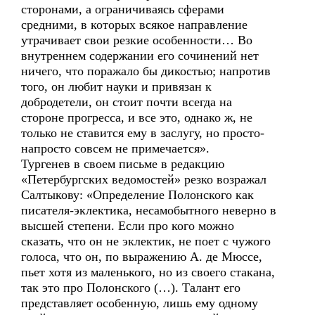
сторонами, а ограничиваясь сферами
средними, в которых всякое направление
утрачивает свои резкие особенности… Во
внутреннем содержании его сочинений нет
ничего, что поражало бы дикостью; напротив
того, он любит науки и привязан к
добродетели, он стоит почти всегда на
стороне прогресса, и все это, однако ж, не
только не ставится ему в заслугу, но просто-
напросто совсем не примечается».
Тургенев в своем письме в редакцию
«Петербургских ведомостей» резко возражал
Салтыкову: «Определение Полонского как
писателя-эклектика, несамобытного неверно в
высшей степени. Если про кого можно
сказать, что он не эклектик, не поет с чужого
голоса, что он, по выражению А. де Мюссе,
пьет хотя из маленького, но из своего стакана,
так это про Полонского (…). Талант его
представляет особенную, лишь ему одному