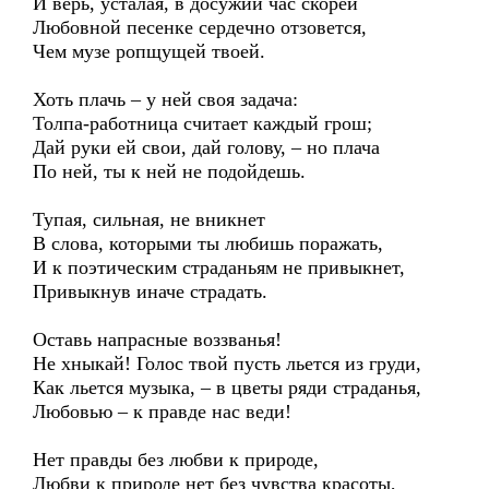
И верь, усталая, в досужий час скорей
Любовной песенке сердечно отзовется,
Чем музе ропщущей твоей.
Хоть плачь – у ней своя задача:
Толпа-работница считает каждый грош;
Дай руки ей свои, дай голову, – но плача
По ней, ты к ней не подойдешь.
Тупая, сильная, не вникнет
В слова, которыми ты любишь поражать,
И к поэтическим страданьям не привыкнет,
Привыкнув иначе страдать.
Оставь напрасные воззванья!
Не хныкай! Голос твой пусть льется из груди,
Как льется музыка, – в цветы ряди страданья,
Любовью – к правде нас веди!
Нет правды без любви к природе,
Любви к природе нет без чувства красоты,