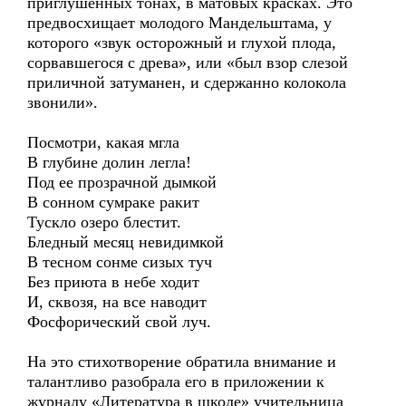
приглушенных тонах, в матовых красках. Это
предвосхищает молодого Мандельштама, у
которого «звук осторожный и глухой плода,
сорвавшегося с древа», или «был взор слезой
приличной затуманен, и сдержанно колокола
звонили».
Посмотри, какая мгла
В глубине долин легла!
Под ее прозрачной дымкой
В сонном сумраке ракит
Тускло озеро блестит.
Бледный месяц невидимкой
В тесном сонме сизых туч
Без приюта в небе ходит
И, сквозя, на все наводит
Фосфорический свой луч.
На это стихотворение обратила внимание и
талантливо разобрала его в приложении к
журналу «Литература в школе» учительница