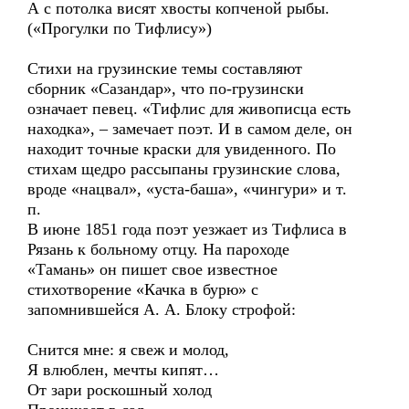
А с потолка висят хвосты копченой рыбы.
(«Прогулки по Тифлису»)
Стихи на грузинские темы составляют
сборник «Сазандар», что по-грузински
означает певец. «Тифлис для живописца есть
находка», – замечает поэт. И в самом деле, он
находит точные краски для увиденного. По
стихам щедро рассыпаны грузинские слова,
вроде «нацвал», «уста-баша», «чингури» и т.
п.
В июне 1851 года поэт уезжает из Тифлиса в
Рязань к больному отцу. На пароходе
«Тамань» он пишет свое известное
стихотворение «Качка в бурю» с
запомнившейся А. А. Блоку строфой:
Снится мне: я свеж и молод,
Я влюблен, мечты кипят…
От зари роскошный холод