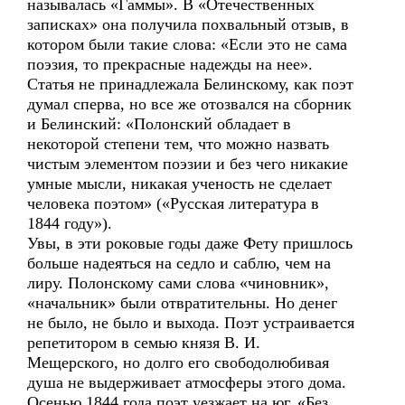
называлась «Гаммы». В «Отечественных
записках» она получила похвальный отзыв, в
котором были такие слова: «Если это не сама
поэзия, то прекрасные надежды на нее».
Статья не принадлежала Белинскому, как поэт
думал сперва, но все же отозвался на сборник
и Белинский: «Полонский обладает в
некоторой степени тем, что можно назвать
чистым элементом поэзии и без чего никакие
умные мысли, никакая ученость не сделает
человека поэтом» («Русская литература в
1844 году»).
Увы, в эти роковые годы даже Фету пришлось
больше надеяться на седло и саблю, чем на
лиру. Полонскому сами слова «чиновник»,
«начальник» были отвратительны. Но денег
не было, не было и выхода. Поэт устраивается
репетитором в семью князя В. И.
Мещерского, но долго его свободолюбивая
душа не выдерживает атмосферы этого дома.
Осенью 1844 года поэт уезжает на юг. «Без