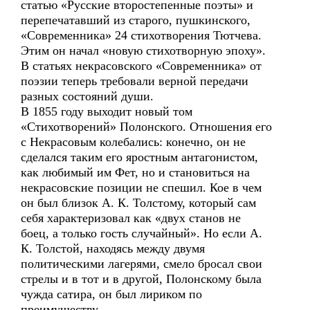
статью «Русские второстепенные поэты» и
перепечатавший из старого, пушкинского,
«Современника» 24 стихотворения Тютчева.
Этим он начал «новую стихотворную эпоху».
В статьях некрасовского «Современника» от
поэзии теперь требовали верной передачи
разных состояний души.
В 1855 году выходит новый том
«Стихотворений» Полонского. Отношения его
с Некрасовым колебались: конечно, он не
сделался таким его яростным антагонистом,
как любимый им Фет, но и становиться на
некрасовские позиции не спешил. Кое в чем
он был близок А. К. Толстому, который сам
себя характеризовал как «двух станов не
боец, а только гость случайный». Но если А.
К. Толстой, находясь между двумя
политическими лагерями, смело бросал свои
стрелы и в тот и в другой, Полонскому была
чужда сатира, он был лириком по
преимуществу.