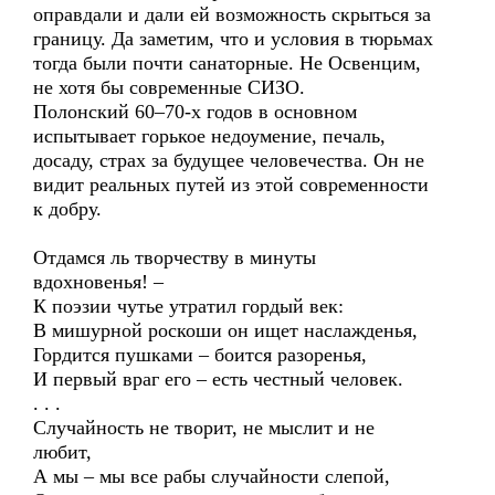
оправдали и дали ей возможность скрыться за
границу. Да заметим, что и условия в тюрьмах
тогда были почти санаторные. Не Освенцим,
не хотя бы современные СИЗО.
Полонский 60–70-х годов в основном
испытывает горькое недоумение, печаль,
досаду, страх за будущее человечества. Он не
видит реальных путей из этой современности
к добру.
Отдамся ль творчеству в минуты
вдохновенья! –
К поэзии чутье утратил гордый век:
В мишурной роскоши он ищет наслажденья,
Гордится пушками – боится разоренья,
И первый враг его – есть честный человек.
. . .
Случайность не творит, не мыслит и не
любит,
А мы – мы все рабы случайности слепой,