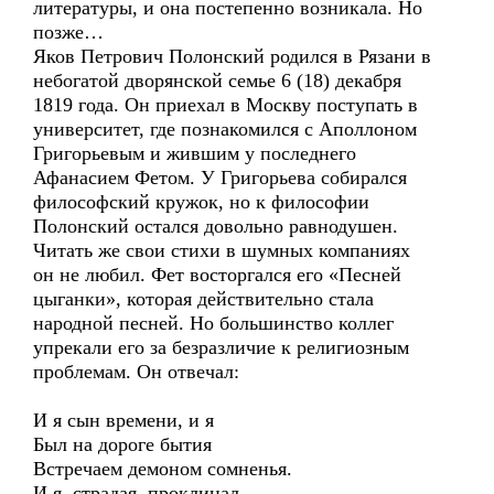
литературы, и она постепенно возникала. Но
позже…
Яков Петрович Полонский родился в Рязани в
небогатой дворянской семье 6 (18) декабря
1819 года. Он приехал в Москву поступать в
университет, где познакомился с Аполлоном
Григорьевым и жившим у последнего
Афанасием Фетом. У Григорьева собирался
философский кружок, но к философии
Полонский остался довольно равнодушен.
Читать же свои стихи в шумных компаниях
он не любил. Фет восторгался его «Песней
цыганки», которая действительно стала
народной песней. Но большинство коллег
упрекали его за безразличие к религиозным
проблемам. Он отвечал:
И я сын времени, и я
Был на дороге бытия
Встречаем демоном сомненья.
И я, страдая, проклинал