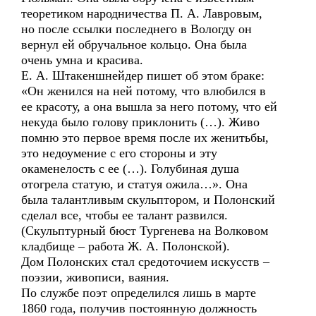
теоретиком народничества П. А. Лавровым,
но после ссылки последнего в Вологду он
вернул ей обручальное кольцо. Она была
очень умна и красива.
Е. А. Штакеншнейдер пишет об этом браке:
«Он женился на ней потому, что влюбился в
ее красоту, а она вышла за него потому, что ей
некуда было голову приклонить (…). Живо
помню это первое время после их женитьбы,
это недоумение с его стороны и эту
окаменелость с ее (…). Голубиная душа
отогрела статую, и статуя ожила…». Она
была талантливым скульптором, и Полонский
сделал все, чтобы ее талант развился.
(Скульптурный бюст Тургенева на Волковом
кладбище – работа Ж. А. Полонской).
Дом Полонских стал средоточием искусств –
поэзии, живописи, ваяния.
По службе поэт определился лишь в марте
1860 года, получив постоянную должность