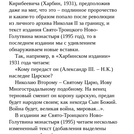
Кирибеевича (Харбин, 1931), предположив
даже на миг, что это – подлинное пророчество
и каким-то образом попало после революции
из личного архива Николая II за границу, и
текст издания Свято-Троицкого Ново-
Голутвина монастыря (1995 год), то в
последнем издании мы с удивлением
обнаруживаем новые вставки.
Так, например, в «Харбинском издании»
1931 года читаем:
«Кому передаст он (Александр III. – Н.К.)
наследие Царское?
Николаю Второму – Святому Царю, Иову
Многострадальному подобному. На венец
терновый сменит он корону царскую, предан
будет народом своим; как некогда Сын Божий.
Война будет, великая война, мировая...».
В издании же Свято-Троицкого Ново-
Голутвина монастыря (1995) читаем несколько
измененный текст (добавления выделены