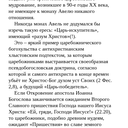
мудрование, возникшее в 90-е годы ХХ века,
не имеющее к монаху Авелю никакого
отношения.
Никогда монах Авель не додумался бы
изречь такую ересь: «Царь-искупитель»,
имеющий «разум Христов»(!).
Это – яркий пример царебожнического
богохульства с антихристианским
хлыстовским подтекстом, за которым
царебожниками выстраивается своеобразная
псевдобогословская доктрина, согласно
которой и самого антихриста в конце времен
убьёт не Христос-Бог духом уст Своих (2 Фес.
2,8), а будущий «Царь-победитель».
Если Откровение апостола Иоанна
Богослова заканчивается ожиданием Второго
Славного пришествия Господа нашего Иисуса
Христа: «Ей, гряди, Господи Иисусе!» (22.20),
то царебожники, подобно древним иудеям,
ожидают «Пришествия» во славе земного