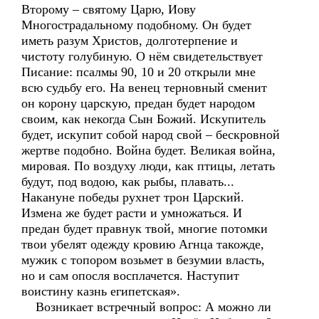
Второму – святому Царю, Иову
Многострадальному подобному. Он будет
иметь разум Христов, долготерпение и
чистоту голубиную. О нём свидетельствует
Писание: псалмы 90, 10 и 20 открыли мне
всю судьбу его. На венец терновный сменит
он корону царскую, предан будет народом
своим, как некогда Сын Божий. Искупитель
будет, искупит собой народ свой – бескровной
жертве подобно. Война будет. Великая война,
мировая. По воздуху люди, как птицы, летать
будут, под водою, как рыбы, плавать...
Накануне победы рухнет трон Царский.
Измена же будет расти и умножаться. И
предан будет правнук твой, многие потомки
твои убелят одежду кровию Агнца такожде,
мужик с топором возьмет в безумии власть,
но и сам опосля восплачется. Наступит
воистину казнь египетская».
Возникает встречный вопрос: А можно ли