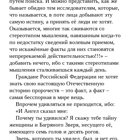
путём поиска. И можно представить, как же
бывает обидно тем исследователям, которые,
что называется, в поте лица добывают эту
самую истину, а принять её люди не хотят.
Оказывается, многие так сживаются со
стереотипом мышления, навязанным когда-то
по недостатку сведений волевым приемом,
что искажённые факты для них становятся
непререкаемой действительностью!!!» –
добавить нечего, ибо с такими стереотипами
мышления сталкиваешься каждый день.
Граждане Российской Федерации не хотят
знать свою настоящую Отечественную
историю пророчеств – это факт, а факт –
самая бесспорная в мире вещь.
Впрочем удивляться не приходится, ибо:
«И Ангел сказал мне:
Почему ты удивился? Я скажу тебе тайну
женщины и Багряного Зверя, несущего её,
имеющего семь голов и десять рогов.
Зверь, которого ты увидел, был, и нет его,