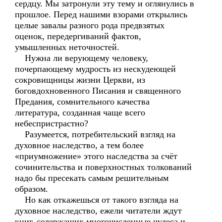
сердцу. Мы затронули эту тему и оглянулись в
прошлое. Перед нашими взорами открылись
целые завалы разного рода предвзятых
оценок, передергиваний фактов,
умышленных неточностей.
Нужна ли верующему человеку,
почерпающему мудрость из нескудеющей
сокровищницы жизни Церкви, из
боговдохновенного Писания и священного
Предания, сомнительного качества
литература, созданная чаще всего
небеспристрастно?
Разумеется, потребительский взгляд на
духовное наследство, а тем более
«приумножение» этого наследства за счёт
сочинительства и поверхностных толкований
надо бы пресекать самым решительным
образом.
Но как откажешься от такого взгляда на
духовное наследство, ежели читатели ждут
книг, содержащих многочисленные чудеса и