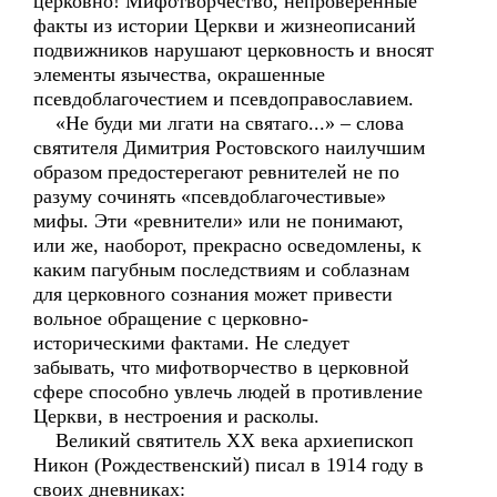
церковно! Мифотворчество, непроверенные
факты из истории Церкви и жизнеописаний
подвижников нарушают церковность и вносят
элементы язычества, окрашенные
псевдоблагочестием и псевдоправославием.
«Не буди ми лгати на святаго...» – слова
святителя Димитрия Ростовского наилучшим
образом предостерегают ревнителей не по
разуму сочинять «псевдоблагочестивые»
мифы. Эти «ревнители» или не понимают,
или же, наоборот, прекрасно осведомлены, к
каким пагубным последствиям и соблазнам
для церковного сознания может привести
вольное обращение с церковно-
историческими фактами. Не следует
забывать, что мифотворчество в церковной
сфере способно увлечь людей в противление
Церкви, в нестроения и расколы.
Великий святитель ХХ века архиепископ
Никон (Рождественский) писал в 1914 году в
своих дневниках: