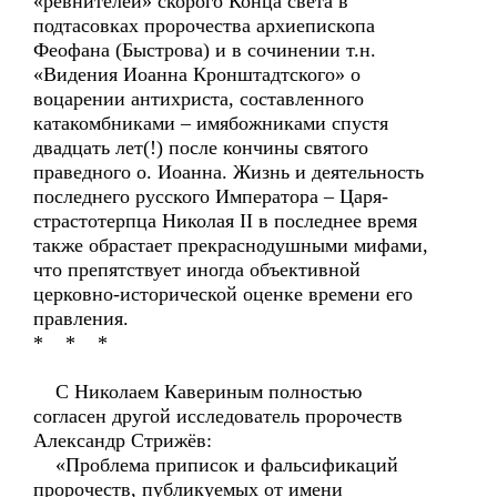
«ревнителей» скорого Конца света в
подтасовках пророчества архиепископа
Феофана (Быстрова) и в сочинении т.н.
«Видения Иоанна Кронштадтского» о
воцарении антихриста, составленного
катакомбниками – имябожниками спустя
двадцать лет(!) после кончины святого
праведного о. Иоанна. Жизнь и деятельность
последнего русского Императора – Царя-
страстотерпца Николая II в последнее время
также обрастает прекраснодушными мифами,
что препятствует иногда объективной
церковно-исторической оценке времени его
правления.
* * *
С Николаем Кавериным полностью
согласен другой исследователь пророчеств
Александр Стрижёв:
«Проблема приписок и фальсификаций
пророчеств, публикуемых от имени