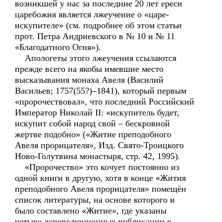
возникшей у нас за последние 20 лет ереси
царебожия является лжеучение о «царе-
искупителе» (см. подробнее об этом статьи
прот. Петра Андриевского в № 10 и № 11
«Благодатного Огня»).
Апологеты этого лжеучения ссылаются
прежде всего на якобы имевшие место
высказывания монаха Авеля (Василий
Васильев; 1757(55?)–1841), который первым
«пророчествовал», что последний Российский
Император Николай II: «искупитель будет,
искупит собой народ свой – бескровной
жертве подобно» («Житие преподобного
Авеля прорицателя», Изд. Свято-Троицкого
Ново-Голутвина монастыря, стр. 42, 1995).
«Пророчество» это кочует постоянно из
одной книги в другую, хотя в конце «Жития
преподобного Авеля прорицателя» помещён
список литературы, на основе которого и
было составлено «Житие», где указаны
четыре дореволюционные публикации о