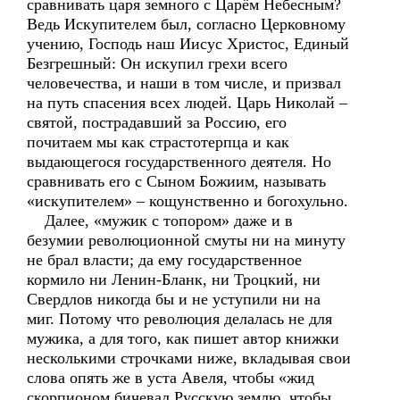
сравнивать царя земного с Царём Небесным?
Ведь Искупителем был, согласно Церковному
учению, Господь наш Иисус Христос, Единый
Безгрешный: Он искупил грехи всего
человечества, и наши в том числе, и призвал
на путь спасения всех людей. Царь Николай –
святой, пострадавший за Россию, его
почитаем мы как страстотерпца и как
выдающегося государственного деятеля. Но
сравнивать его с Сыном Божиим, называть
«искупителем» – кощунственно и богохульно.
Далее, «мужик с топором» даже и в
безумии революционной смуты ни на минуту
не брал власти; да ему государственное
кормило ни Ленин-Бланк, ни Троцкий, ни
Свердлов никогда бы и не уступили ни на
миг. Потому что революция делалась не для
мужика, а для того, как пишет автор книжки
несколькими строчками ниже, вкладывая свои
слова опять же в уста Авеля, чтобы «жид
скорпионом бичевал Русскую землю, чтобы