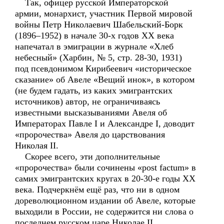
Так, офицер русской Императорской
армии, монархист, участник Первой мировой
войны Петр Николаевич Шабельский-Борк
(1896–1952) в начале 30-х годов ХХ века
напечатал в эмиграции в журнале «Хлеб
небесный» (Харбин, № 5, стр. 28-30, 1931)
под псевдонимом Кирибеевич «историческое
сказание» об Авеле «Вещий инок», в котором
(не будем гадать, из каких эмигрантских
источников) автор, не ограничиваясь
известными высказываниями Авеля об
Императорах Павле I и Александре I, доводит
«пророчества» Авеля до царствования
Николая II.
Скорее всего, эти дополнительные
«пророчества» были сочинены «post factum» в
самих эмигрантских кругах в 20-30-е годы ХХ
века. Подчеркнём ещё раз, что ни в одном
дореволюционном издании об Авеле, которые
выходили в России, не содержится ни слова о
последнем русском царе Николае II.