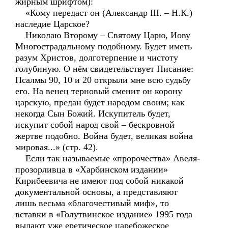
жирным шрифтом):
«Кому передаст он (Александр III. – Н.К.)
наследие Царское?
Николаю Второму – Святому Царю, Иову
Многострадальному подобному. Будет иметь
разум Христов, долготерпение и чистоту
голубиную. О нём свидетельствует Писание:
Псалмы 90, 10 и 20 открыли мне всю судьбу
его. На венец терновый сменит он корону
царскую, предан будет народом своим; как
некогда Сын Божий. Искупитель будет,
искупит собой народ свой – бескровной
жертве подобно. Война будет, великая война
мировая...» (стр. 42).
Если так называемые «пророчества» Авеля-
прозорливца в «Харбинском издании»
Кирибеевича не имеют под собой никакой
документальной основы, а представляют
лишь весьма «благочестивый миф», то
вставки в «Голутвинское издание» 1995 года
выдают уже еретическое царебожеское