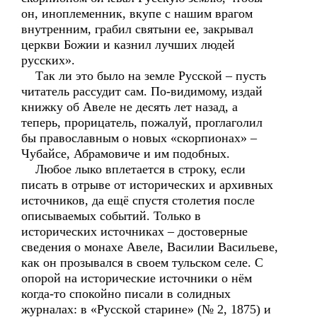
он, иноплеменник, вкупе с нашим врагом
внутренним, грабил святыни ее, закрывал
церкви Божии и казнил лучших людей
русских».
Так ли это было на земле Русской – пусть
читатель рассудит сам. По-видимому, издай
книжку об Авеле не десять лет назад, а
теперь, прорицатель, пожалуй, проглаголил
бы православным о новых «скорпионах» –
Чубайсе, Абрамовиче и им подобных.
Любое лыко вплетается в строку, если
писать в отрыве от исторических и архивных
источников, да ещё спустя столетия после
описываемых событий. Только в
исторических источниках – достоверные
сведения о монахе Авеле, Василии Васильеве,
как он прозывался в своем тульском селе. С
опорой на исторические источники о нём
когда-то спокойно писали в солидных
журналах: в «Русской старине» (№ 2, 1875) и