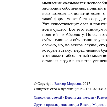
мышление оказывается неспособн
эволюции собственных понятий в
всех возможных понятий может ста
такой форме может быть сосредот
Уже существующих слов и понятий
всего сущего. Вот этот минимум 
понятий – к Абсолюту. Но если эт
субъективные и объективные услов
сложно, но, во всяком случае, его
которые встанут перед людьми бу
этот момент абсолютный смысл вс
оставляя людям в качестве утеше
© Copyright:
Виктор Морозов
, 2017
Свидетельство о публикации №21711020149
Список читателей
/
Версия для печати
/
Разме
Другие произведения автора Виктор Морозов