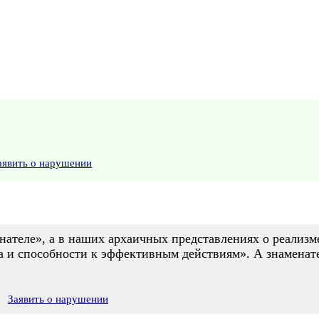
аявить о нарушении
нателе», а в наших архаичных представлениях о реализм
 и способности к эффективным действиям». А знаменате
Заявить о нарушении