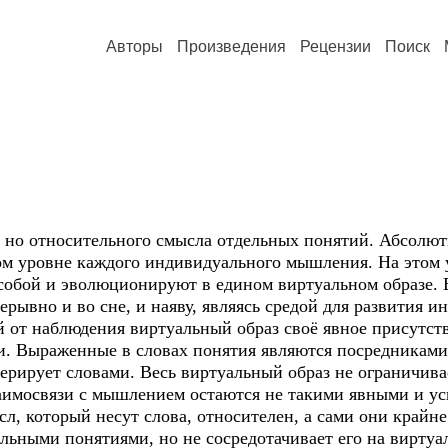
Авторы
Произведения
Рецензии
Поиск
 но относительного смысла отдельных понятий. Абсолю
ом уровне каждого индивидуального мышления. На этом
собой и эволюционируют в едином виртуальном образе. 
ывно и во сне, и наяву, являясь средой для развития и
 от наблюдения виртуальный образ своё явное присутств
и. Выраженные в словах понятия являются посредникам
рирует словами. Весь виртуальный образ не ограничивае
аимосвязи с мышлением остаются не такими явными и ус
л, который несут слова, относителен, а сами они крайн
ьными понятиями, но не сосредотачивает его на виртуал