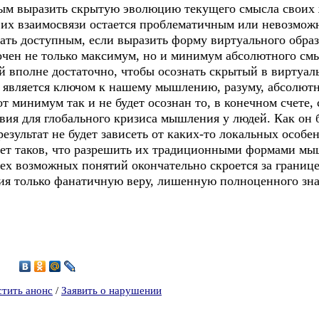
ым выразить скрытую эволюцию текущего смысла своих 
 их взаимосвязи остается проблематичным или невозмо
ть доступным, если выразить форму виртуального образа
очен не только максимум, но и минимум абсолютного см
 вполне достаточно, чтобы осознать скрытый в виртуа
и является ключом к нашему мышлению, разуму, абсолют
от минимум так и не будет осознан то, в конечном счете,
ия для глобального кризиса мышления у людей. Как он б
 результат не будет зависеть от каких-то локальных особ
дет таков, что разрешить их традиционными формами мы
ех возможных понятий окончательно скроется за границ
ния только фанатичную веру, лишенную полноценного зн
3
стить анонс
/
Заявить о нарушении