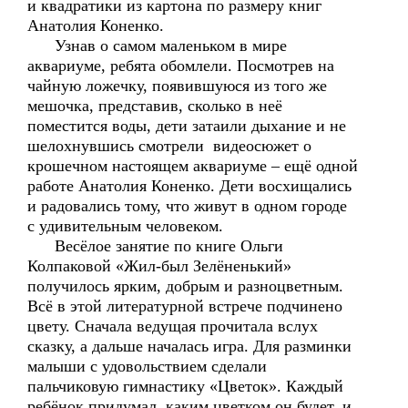
и квадратики из картона по размеру книг
Анатолия Коненко.
Узнав о самом маленьком в мире
аквариуме, ребята обомлели. Посмотрев на
чайную ложечку, появившуюся из того же
мешочка, представив, сколько в неё
поместится воды, дети затаили дыхание и не
шелохнувшись смотрели видеосюжет о
крошечном настоящем аквариуме – ещё одной
работе Анатолия Коненко. Дети восхищались
и радовались тому, что живут в одном городе
с удивительным человеком.
Весёлое занятие по книге Ольги
Колпаковой «Жил-был Зелёненький»
получилось ярким, добрым и разноцветным.
Всё в этой литературной встрече подчинено
цвету. Сначала ведущая прочитала вслух
сказку, а дальше началась игра. Для разминки
малыши с удовольствием сделали
пальчиковую гимнастику «Цветок». Каждый
ребёнок придумал, каким цветком он будет, и