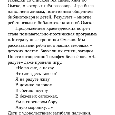
закладки со списком тех самых книг об
Омске, о которых шёл разговор. Игра была
наполнена живым, позитивным общением
библиотекаря и детей. Результат – многие
ребята взяли в библиотеке книги об Омске.
Продолжением краеведческих встреч
стала познавательно-поэтическая программа
«Литературные тропинки Омска». Мы
рассказывали ребятам о наших земляках –
детских поэтах. Звучали их стихи, загадки.
По стихотворению Тимофея Белозёрова «На
радуге» даже провели игру.
«Не во сне, а наяву –
Что же здесь такого?
Я на радуге живу
В домике лиловом.
Выбегаю поутру
В бежевых сапожках,
Ем в сиреневом бору
Алую морошку…»
Дети с удовольствием загибали пальчики,