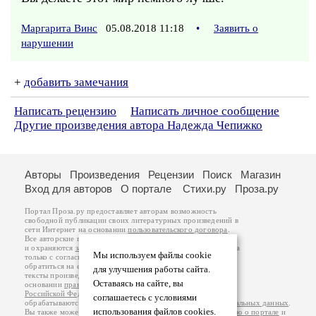
Маргарита Винс
05.08.2018 11:18
•
Заявить о
нарушении
+
добавить замечания
Написать рецензию
Написать личное сообщение
Другие произведения автора Надежда Чепижко
Авторы
Произведения
Рецензии
Поиск
Магазин
Вход для авторов
О портале
Стихи.ру
Проза.ру
Портал Проза.ру предоставляет авторам возможность
свободной публикации своих литературных произведений в
сети Интернет на основании
пользовательского договора
.
Все авторские права на произведения принадлежат авторам
и охраняются
законом
. Перепечатка произведений возможна
Мы используем файлы cookie
только с согласия его автора, к которому вы можете
обратиться на его авторской странице. Ответственность за
для улучшения работы сайта.
тексты произведений авторы несут самостоятельно на
Оставаясь на сайте, вы
основании
правил публикации
и
законодательства
Российской Федерации
. Данные пользователей
соглашаетесь с условиями
обрабатываются на основании
Политики обработки персональных данных
.
использования файлов cookies.
Вы также можете посмотреть более подробную
информацию о портале
и