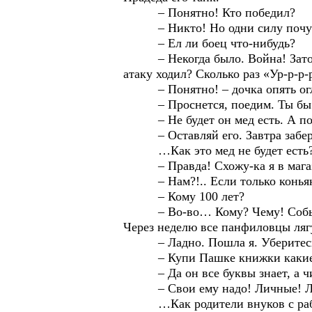
– Понятно! Кто победил?
– Никто! Но одни силу почувств
– Ел ли боец что-нибудь?
– Некогда было. Война! Зато нос
атаку ходил? Сколько раз «Ур-р-р
– Понятно! – дочка опять огляд
– Проснется, поедим. Ты бы за м
– Не будет он мед есть. А пот
– Оставляй его. Завтра забер
…Как это мед не будет есть? Т
– Правда! Схожу-ка я в магази
– Нам?!.. Если только коньяка?
– Кому 100 лет?
– Во-во… Кому? Чему! Событию.
Через неделю все панфиловцы ля
– Ладно. Пошла я. Уберитесь т
– Купи Пашке книжки какие-ни
– Да он все буквы знает, а чита
– Свои ему надо! Личные! Люби
…Как родители внуков с работы п