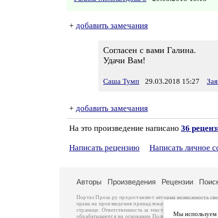
+
добавить замечания
Согласен с вами Галина.
Удачи Вам!
Саша Тумп
29.03.2018 15:27
Зая
+
добавить замечания
На это произведение написано
36 рецен
Написать рецензию
Написать личное 
Авторы
Произведения
Рецензии
Поис
Портал Проза.ру предоставляет авторам возможность св
права на произведения принадлежат авторам и охраняют
странице. Ответственность за тексты произведений авто
Мы используем ф
обрабатываются на основании
Политики обработки перс