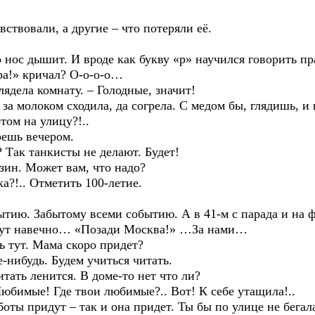
овали, а другие – что потеряли её.
 дышит. И вроде как букву «р» научился говорить пра
-ра!» кричал? О-о-о-о…
ела комнату. – Голодные, значит!
олоком сходила, да согрела. С медом бы, глядишь, и 
ом на улицу?!..
ешь вечером.
ак танкисты не делают. Будет!
н. Может вам, что надо?
!.. Отметить 100-летие.
 Забытому всеми событию. А в 41-м с парада и на фр
гут навечно… «Позади Москва!» …За нами…
ут. Мама скоро придет?
будь. Будем учиться читать.
ть ленится. В доме-то нет что ли?
мые! Где твои любимые?.. Вот! К себе утащила!..
ридут – так и она придет. Ты бы по улице не бегала, 