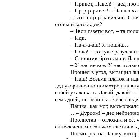
– Привет, Павел! – дед протян
– Пр-р-р-ривет! – Пашка хлопну
– Это пр-р-р-равильно. Сначала
стоим и кого ждем?
– Твои газеты вот, – та положил
– Иди.
– Па-а-а-аш! Я пошла…
– Пока! – тот уже разулся и по
– С твоими братьями и Дашкой си
– У нас не все. У нас только я
Прошел в угол, вытащил ящик с
– Паш! Возьми платок и иди сюд
дед укоризненно посмотрел на вну
собой ухаживать. Давай, давай… Н
семь дней, не лечишь – через неде
Пашка, как мог, высморкался. Д
…– Дурдом! – дед небрежно отл
Пролистав – отложил и её. «И э
сине-зеленым огоньком светилась 
Посмотрел на Пашку, который пер