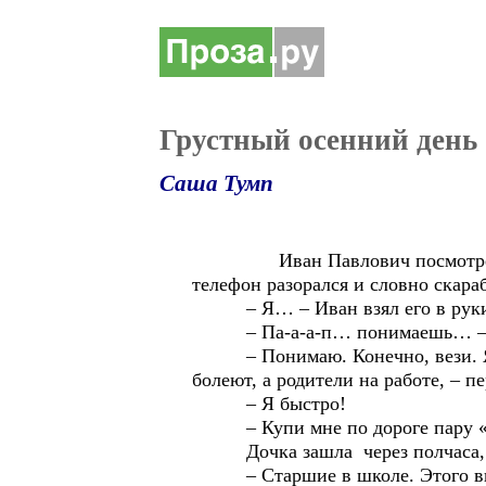
Грустный осенний день
Саша Тумп
Иван Павлович посмотрел на п
телефон разорался и словно скараб
– Я… – Иван взял его в руки
– Па-а-а-п… понимаешь… – з
– Понимаю. Конечно, вези. Я с 
болеют, а родители на работе, – пе
– Я быстро!
– Купи мне по дороге пару «то
Дочка зашла через полчаса, пр
– Старшие в школе. Этого вывел