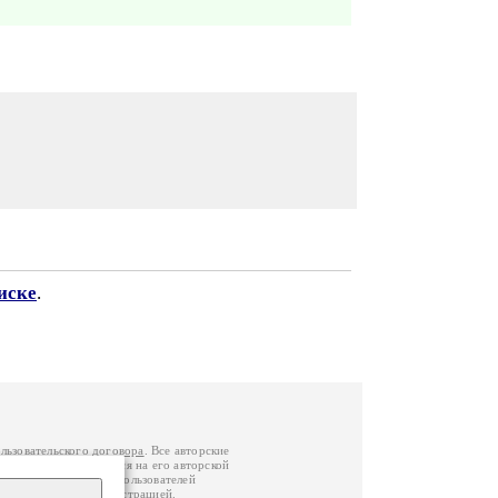
иске
.
льзовательского договора
. Все авторские
у вы можете обратиться на его авторской
й Федерации
. Данные пользователей
е
и
связаться с администрацией
.