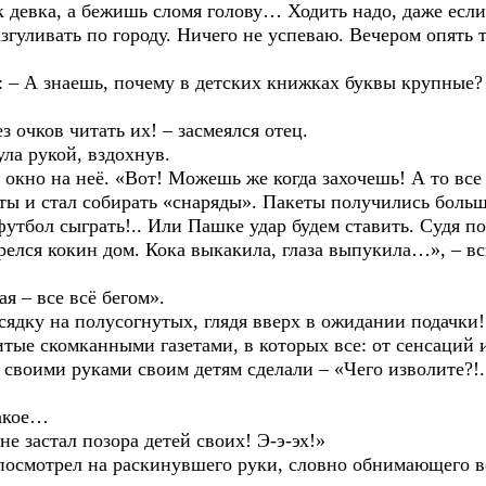
ак девка, а бежишь сломя голову… Ходить надо, даже если
уливать по городу. Ничего не успеваю. Вечером опять
 А знаешь, почему в детских книжках буквы крупные?
ков читать их! – засмеялся отец.
 рукой, вздохнув.
 на неё. «Вот! Можешь же когда захочешь! А то все б
 стал собирать «снаряды». Пакеты получились больши
утбол сыграть!.. Или Пашке удар будем ставить. Судя по
я кокин дом. Кока выкакила, глаза выпукила…», – всп
 все всё бегом».
 на полусогнутых, глядя вверх в ожидании подачки!.. 
итые скомканными газетами, в которых все: от сенсаций 
 своими руками своим детям сделали – «Чего изволите?!..
акое…
застал позора детей своих! Э-э-эх!»
отрел на раскинувшего руки, словно обнимающего вес