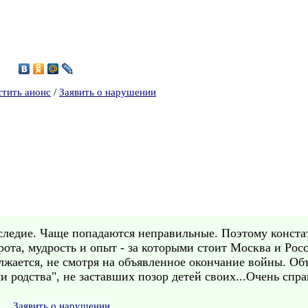
0
стить анонс
/
Заявить о нарушении
следие. Чаще попадаются неправильные. Поэтому констат
ота, мудрость и опыт - за которыми стоит Москва и Росс
лжается, не смотря на объявленное окончание войны. Об
 родства", не заставших позор детей своих...Очень спр
Заявить о нарушении