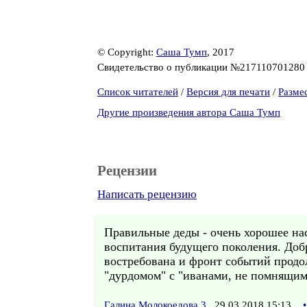
© Copyright:
Саша Тумп
, 2017
Свидетельство о публикации №21711070128
Список читателей
/
Версия для печати
/
Разме
Другие произведения автора Саша Тумп
Рецензии
Написать рецензию
Правильные деды - очень хорошее на
воспитания будущего поколения. Добр
востребована и фронт событий продо
"дурдомом" с "иванами, не помнящими
Галина Молокоедова 3
29.03.2018 15:13
•