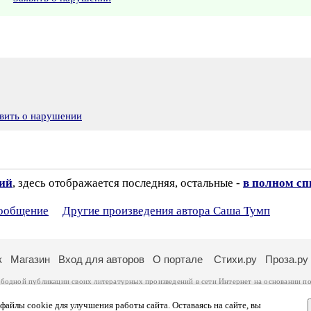
вить о нарушении
зий
, здесь отображается последняя, остальные -
в полном сп
сообщение
Другие произведения автора Саша Тумп
к
Магазин
Вход для авторов
О портале
Стихи.ру
Проза.ру
ободной публикации своих литературных произведений в сети Интернет на основании
по
ся
законом
. Перепечатка произведений возможна только с согласия его автора, к котором
ры несут самостоятельно на основании
правил публикации
и
законодательства Российско
айлы cookie для улучшения работы сайта. Оставаясь на сайте, вы
ональных данных
. Вы также можете посмотреть более подробную
информацию о портал