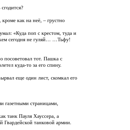
 сгодится?
роме как на неё, – грустно
л: «Куда поп с крестом, туда и
ем сегодня не гуляй… …Тьфу!
 посоветовал тот. Пашка с
етел куда-то за его спину.
ырвал еще один лист, скомкал его
и газетными страницами,
к танк Пауля Хауссера, а
-й Гвардейской танковой армии.