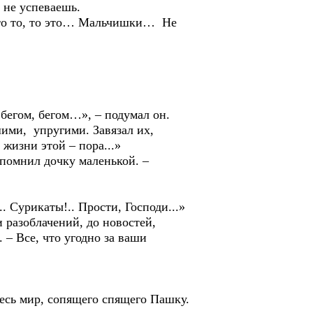
 не успеваешь.
 то то, то это… Мальчишки… Не
егом, бегом…», – подумал он.
ми, упругими. Завязал их,
 жизни этой – пора...»
омнил дочку маленькой. –
Сурикаты!.. Прости, Господи...»
и разоблачений, до новостей,
 – Все, что угодно за ваши
ь мир, сопящего спящего Пашку.