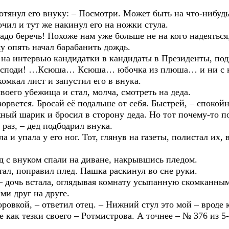
нул его внуку: – Посмотри. Может быть на что-нибудь
 и тут же накинул его на ножки стула.
еречь! Похоже нам уже больше не на кого надеяться, к
му опять начал барабанить дождь.
нтервью кандидатки в кандидаты в Президенты, подума
осподи! …Ксюша… Ксюша… юбочка из плюша… и ни с к
комкал лист и запустил его в внука.
го убежища и стал, молча, смотреть на деда.
тся. Бросай её подальше от себя. Быстрей, – спокойно
ный шарик и бросил в сторону деда. Но тот почему-то пол
з, – дед подбодрил внука.
упала у его ног. Тот, глянув на газеты, полистал их, в
 внуком спали на диване, накрывшись пледом.
 поправил плед. Пашка раскинул во сне руки.
очь встала, оглядывая комнату усыпанную скомканным
ми друг на друге.
ой, – ответил отец. – Нижний стул это мой – вроде ка
ак тезки своего – Ротмистрова. А точнее – № 376 из 5