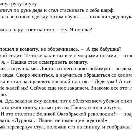
ул руку внуку.
л по руке деда и стал стаскивать с себя шарф.
 верхнюю одежду потом обувь… – похвалил дед внука 
а пару газет на стол. – Ну. Я пошла?
шел в комнату, не оборачиваясь. – А где бабушка?
дит. Те тоже как и вы все с мокрыми носами, – ответ
, – Пашка стал осматривать комнату.
 игрушками. Достал из него свою любимую – вездехо
а. Скоро жениться, а научиться обращаться со своим 
ка и стал расправлять носовой платок. – Дядя уже! А все
е жалей их! Сейчас еще нос закапаем. Знакомо все это: 
лю.
ед закапал ему капли, тот с облегчением убежал опят
ожил газету, посмотрел на Пашку и взял другую.
то столетие Великой Октябрьской революции!» – подума
дата. «Дурдом!.. Иваны непомнящие родства!»
евернул стул, положив его на спинку, и соображал ка