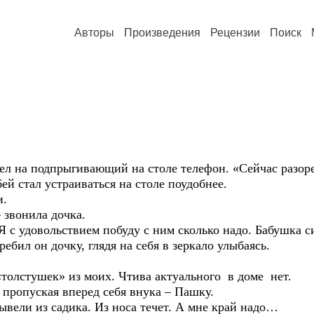
Авторы
Произведения
Рецензии
Поиск
одпрыгивающий на столе телефон. «Сейчас разоретс
ей стал устраиваться на столе поудобнее.
.
вонила дочка.
удовольствием побуду с ним сколько надо. Бабушка с
ребил он дочку, глядя на себя в зеркало улыбаясь.
лстушек» из моих. Чтива актуального в доме нет.
опуская вперед себя внука – Пашку.
и из садика. Из носа течет. А мне край надо…