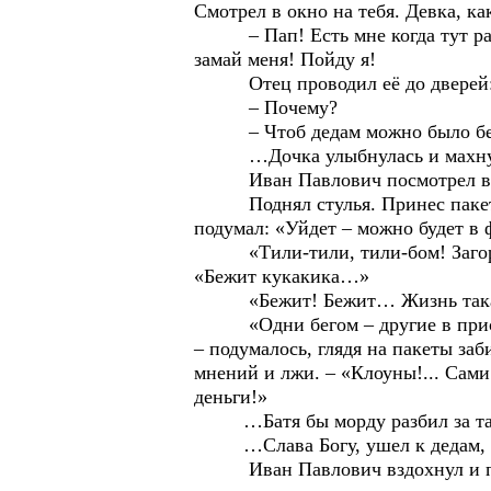
Смотрел в окно на тебя. Девка, к
– Пап! Есть мне когда тут разг
замай меня! Пойду я!
Отец проводил её до дверей: –
– Почему?
– Чтоб дедам можно было без оч
…Дочка улыбнулась и махнула
Иван Павлович посмотрел в окно
Поднял стулья. Принес пакеты и
подумал: «Уйдет – можно будет в ф
«Тили-тили, тили-бом! Загорелс
«Бежит кукакика…»
«Бежит! Бежит… Жизнь такая –
«Одни бегом – другие в присядку
– подумалось, глядя на пакеты заб
мнений и лжи. – «Клоуны!... Сами
деньги!»
…Батя бы морду разбил за т
…Слава Богу, ушел к дедам, не 
Иван Павлович вздохнул и посм