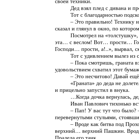
своей техники.
Дед взял плед с дивана и протя
Тот с благодарностью подскочил
– Это правильно! Технику надо б
сказал и глянул в окно, по которо
Посмотрел на «толстушку», на и
эта… с веслом! Вот… прости… Г
Господи… прости, а!..», вырвал, с
Тот с удивлением вылез из свое
– Пока смотришь, граната взорве
удовольствием схватил этот бумаж
– Это несчитово! Давай ещё ра
«Граната» до деда не долетела и 
и прицельно запустил в внука.
…Когда дочка вернулась, дед с
Иван Павлович тихонько встал,
– Пап! У вас тут что было? – д
перевернутыми стульями, стоявши
– Вроде как битва под Прохоровк
верхний… верхний Пашкин. Вроде к
Прадеда его танк.