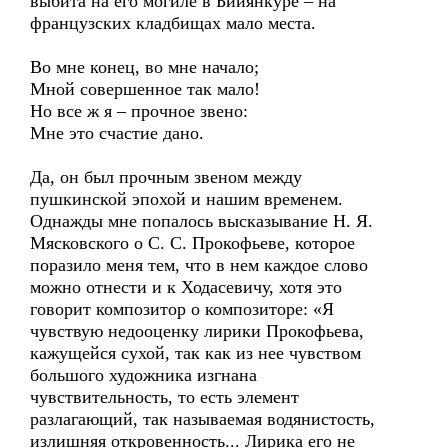
выбита на его могиле в Бийянкуре – на
французских кладбищах мало места.
Во мне конец, во мне начало;
Мной совершенное так мало!
Но все ж я – прочное звено:
Мне это счастие дано.
Да, он был прочным звеном между
пушкинской эпохой и нашим временем.
Однажды мне попалось высказывание Н. Я.
Мясковского о С. С. Прокофьеве, которое
поразило меня тем, что в нем каждое слово
можно отнести и к Ходасевичу, хотя это
говорит композитор о композиторе: «Я
чувствую недооценку лирики Прокофьева,
кажущейся сухой, так как из нее чувством
большого художника изгнана
чувствительность, то есть элемент
разлагающий, так называемая водянистость,
излишняя откровенность... Лирика его не