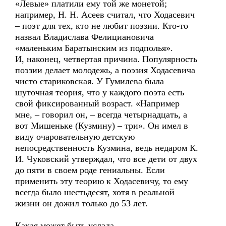
«Левые» платили ему той же монетой;
например, Н. Н. Асеев считал, что Ходасевич
– поэт для тех, кто не любит поэзии. Кто-то
назвал Владислава Фелициановича
«маленьким Баратынским из подполья».
И, наконец, четвертая причина. Популярность
поэзии делает молодежь, а поэзия Ходасевича
чисто стариковская. У Гумилева была
шуточная теория, что у каждого поэта есть
свой фиксированный возраст. «Например
мне, – говорил он, – всегда четырнадцать, а
вот Мишеньке (Кузмину) – три». Он имел в
виду очаровательную детскую
непосредственность Кузмина, ведь недаром К.
И. Чуковский утверждал, что все дети от двух
до пяти в своем роде гениальны. Если
применить эту теорию к Ходасевичу, то ему
всегда было шестьдесят, хотя в реальной
жизни он дожил только до 53 лет.
Какая может быть услада