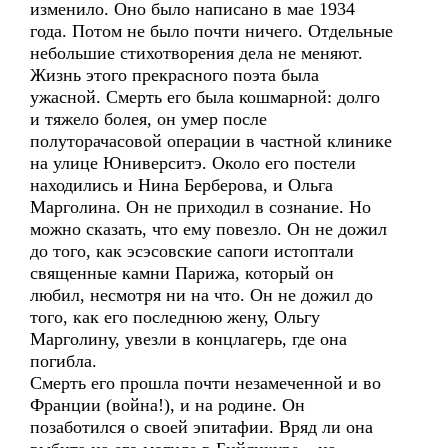
изменило. Оно было написано в мае 1934
года. Потом не было почти ничего. Отдельные
небольшие стихотворения дела не меняют.
Жизнь этого прекрасного поэта была
ужасной. Смерть его была кошмарной: долго
и тяжело болея, он умер после
полуторачасовой операции в частной клинике
на улице Юниверситэ. Около его постели
находились и Нина Берберова, и Ольга
Марголина. Он не приходил в сознание. Но
можно сказать, что ему повезло. Он не дожил
до того, как эсэсовские сапоги истоптали
священные камни Парижа, который он
любил, несмотря ни на что. Он не дожил до
того, как его последнюю жену, Ольгу
Марголину, увезли в концлагерь, где она
погибла.
Смерть его прошла почти незамеченной и во
Франции (война!), и на родине. Он
позаботился о своей эпитафии. Вряд ли она