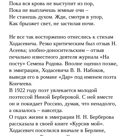
Пока вся кровь не выступит из пор,
Пока не выплачешь земные очи –
Не станешь духом. Жди, смотря в упор,
Как брызжет свет, не застилая ночи.
Не все так восторженно отнеслись к стихам
Ходасевича. Резко критическим был отзыв Н.
Асеева; злобно-доносительским – отзыв
печально известного деятеля журнала «На
посту» Семена Родова. Вполне оценил позже,
в эмиграции, Ходасевича В. В. Набоков,
выведя его в романе «Дар» под именем поэта
Кончеева.
В 1922 году поэт увлекается молодой
поэтессой Ниной Берберовой. С ней вместе
он и покидает Россию, думая, что ненадолго,
а оказалось – навсегда.
О годах жизни в эмиграции Н. Н. Берберова
рассказала в своей книге «Курсив мой».
Ходасевич поселился вначале в Берлине,