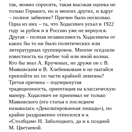
так, можно спросить, такая высокая оценка не
только Горького, но и многих других, и вдруг
– полное забвение? Причин было несколько.
Одна из них – та, что Ходасевич уехал в 1922
году за рубеж и в Россию уже не вернулся.
Другая – полная независимость Ходасевича от
каких бы то ни было политических или
литературных группировок. Многие оседлали
известность на гребне той или иной волны.
Кто бы знал А. Крученых, не дружи он с В.
Маяковским и В. Хлебниковым и не пытайся
превзойти их по части крайней левизны?
Третья причина – подчеркнутая
традиционность, ориентация на классическую
манеру. Ходасевич не принимал не только
Маяковского (его статья о последнем
называлась «Декольтированная лошадь»), но
крайне раздраженно относился и к
«Столбцам» Н. Заболоцкого, да и к поздней
М. Цветаевой.