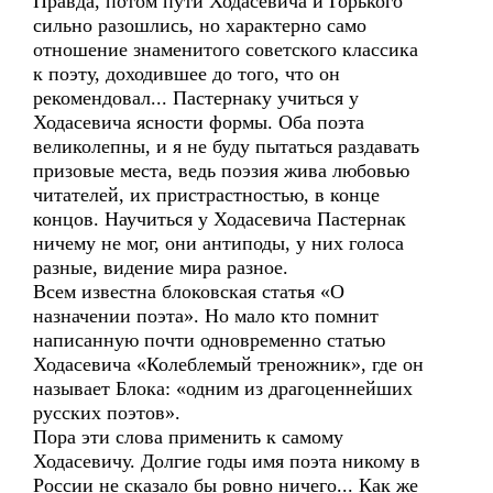
Правда, потом пути Ходасевича и Горького
сильно разошлись, но характерно само
отношение знаменитого советского классика
к поэту, доходившее до того, что он
рекомендовал... Пастернаку учиться у
Ходасевича ясности формы. Оба поэта
великолепны, и я не буду пытаться раздавать
призовые места, ведь поэзия жива любовью
читателей, их пристрастностью, в конце
концов. Научиться у Ходасевича Пастернак
ничему не мог, они антиподы, у них голоса
разные, видение мира разное.
Всем известна блоковская статья «О
назначении поэта». Но мало кто помнит
написанную почти одновременно статью
Ходасевича «Колеблемый треножник», где он
называет Блока: «одним из драгоценнейших
русских поэтов».
Пора эти слова применить к самому
Ходасевичу. Долгие годы имя поэта никому в
России не сказало бы ровно ничего... Как же