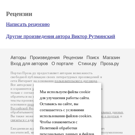
Рецензии
Написать рецензию
Другие произведения автора Виктор Рутминский
Авторы
Произведения
Рецензии
Поиск
Магазин
Вход для авторов
О портале
Стихи.ру
Проза.ру
Портал Проза.ру предоставляет авторам возможность
свободной публикации своих литературных произведений в
сети Интернет на основании
пользовательского договора
.
Все авторские права на произведения принадлежат авторам
и охраняются
законом
. Перепечатка произведений возможна
Мы используем файлы cookie
только с согласия его автора, к которому вы можете
обратиться на его авторской странице. Ответственность за
для улучшения работы сайта.
тексты произведений авторы несут самостоятельно на
Оставаясь на сайте, вы
основании
правил публикации
и
законодательства
Российской Федерации
. Данные пользователей
соглашаетесь с условиями
обрабатываются на основании
Политики обработки персональных данных
.
использования файлов cookies.
Вы также можете посмотреть более подробную
информацию о портале
и
связаться с администрацией
.
Чтобы ознакомиться с
Политикой обработки
Ежедневная аудитория портала Проза.ру – порядка 100 тысяч
посетителей, которые в общей сумме просматривают более полумиллиона
персональных данных и файлов