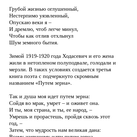
Грубой жизнью оглушенный,
Нестерпимо уязвленный,
Опускаю веки я –
И дремлю, чтоб легче минул,
Чтобы как отлив отхлынул
Шум земного бытия.
Зимой 1919-1920 года Ходасевич и его жена
жили в нетопленом полуподвале, голодали и
мерзли. В таких условиях создается третья
книга поэта с подчеркнуто скромным
названием «Путем зерна».
Так и душа моя идет путем зерна:
Сойдя во мрак, умрет – и оживет она.
И ты, моя страна, и ты, ее народ, –
Умрешь и прорастешь, пройдя сквозь этот
год, –
Затем, что мудрость нам великая дана:
Всему живущему идти путем зерна.