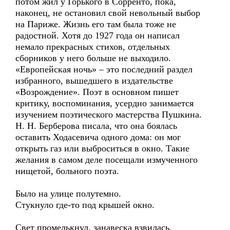
потом жил у Горького в Сорренто, пока,
наконец, не остановил свой невольный выбор
на Париже. Жизнь его там была тоже не
радостной. Хотя до 1927 года он написал
немало прекрасных стихов, отдельных
сборников у него больше не выходило.
«Европейская ночь» – это последний раздел
избранного, вышедшего в издательстве
«Возрождение». Поэт в основном пишет
критику, воспоминания, усердно занимается
изучением поэтического мастерства Пушкина.
Н. Н. Берберова писала, что она боялась
оставить Ходасевича одного дома: он мог
открыть газ или выброситься в окно. Такие
желания в самом деле посещали измученного
нищетой, больного поэта.
Было на улице полутемно.
Стукнуло где-то под крышей окно.
Свет промелькнул, занавеска взвилась,