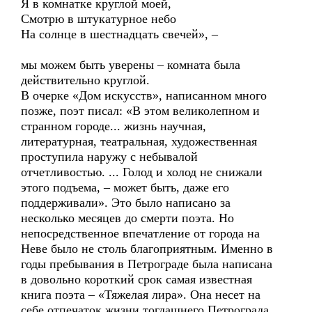
Я в комнатке круглой моей,
Смотрю в штукатурное небо
На солнце в шестнадцать свечей», –
мы можем быть уверены – комната была
действительно круглой.
В очерке «Дом искусств», написанном много
позже, поэт писал: «В этом великолепном и
странном городе... жизнь научная,
литературная, театральная, художественная
проступила наружу с небывалой
отчетливостью. ... Голод и холод не снижали
этого подъема, – может быть, даже его
поддерживали». Это было написано за
несколько месяцев до смерти поэта. Но
непосредственное впечатление от города на
Неве было не столь благоприятным. Именно в
годы пребывания в Петрограде была написана
в довольно короткий срок самая известная
книга поэта – «Тяжелая лира». Она несет на
себе отпечаток жизни тогдашнего Петрограда.