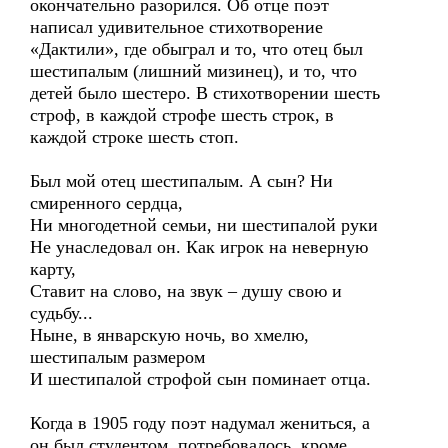
окончательно разорился. Об отце поэт
написал удивительное стихотворение
«Дактили», где обыграл и то, что отец был
шестипалым (лишний мизинец), и то, что
детей было шестеро. В стихотворении шесть
строф, в каждой строфе шесть строк, в
каждой строке шесть стоп.
Был мой отец шестипалым. А сын? Ни
смиренного сердца,
Ни многодетной семьи, ни шестипалой руки
Не унаследовал он. Как игрок на неверную
карту,
Ставит на слово, на звук – душу свою и
судьбу...
Ныне, в январскую ночь, во хмелю,
шестипалым размером
И шестипалой строфой сын поминает отца.
Когда в 1905 году поэт надумал жениться, а
он был студентом, потребовалось, кроме