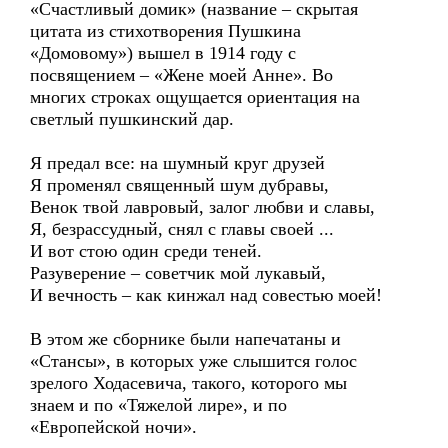
«Счастливый домик» (название – скрытая
цитата из стихотворения Пушкина
«Домовому») вышел в 1914 году с
посвящением – «Жене моей Анне». Во
многих строках ощущается ориентация на
светлый пушкинский дар.
Я предал все: на шумный круг друзей
Я променял священный шум дубравы,
Венок твой лавровый, залог любви и славы,
Я, безрассудный, снял с главы своей ...
И вот стою один среди теней.
Разуверение – советчик мой лукавый,
И вечность – как кинжал над совестью моей!
В этом же сборнике были напечатаны и
«Стансы», в которых уже слышится голос
зрелого Ходасевича, такого, которого мы
знаем и по «Тяжелой лире», и по
«Европейской ночи».