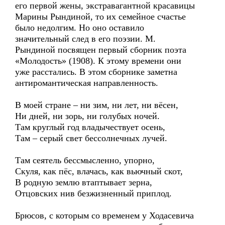
его первой жены, экстравагантной красавицы
Марины Рындиной, то их семейное счастье
было недолгим. Но оно оставило
значительный след в его поэзии. М.
Рындиной посвящен первый сборник поэта
«Молодость» (1908). К этому времени они
уже расстались. В этом сборнике заметна
антиромантическая направленность.
В моей стране – ни зим, ни лет, ни вёсен,
Ни дней, ни зорь, ни голубых ночей.
Там круглый год владычествует осень,
Там – серый свет бессолнечных лучей.
Там сеятель бессмысленно, упорно,
Скуля, как пёс, влачась, как вьючный скот,
В родную землю втаптывает зерна,
Отцовских нив безжизненный приплод.
Брюсов, с которым со временем у Ходасевича