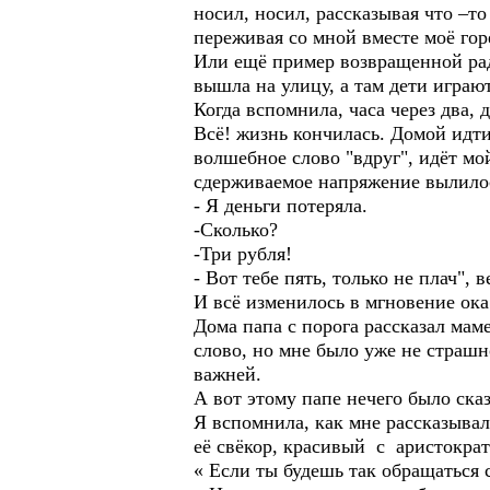
носил, носил, рассказывая что –то
переживая со мной вместе моё горе
Или ещё пример возвращенной радо
вышла на улицу, а там дети играю
Когда вспомнила, часа через два, д
Всё! жизнь кончилась. Домой идти 
волшебное слово "вдруг", идёт мо
сдерживаемое напряжение вылилось
- Я деньги потеряла.
-Сколько?
-Три рубля!
- Вот тебе пять, только не плач", в
И всё изменилось в мгновение ока
Дома папа с порога рассказал маме
слово, но мне было уже не страшно
важней.
А вот этому папе нечего было сказ
Я вспомнила, как мне рассказывал
её свёкор, красивый с аристокра
« Если ты будешь так обращаться с