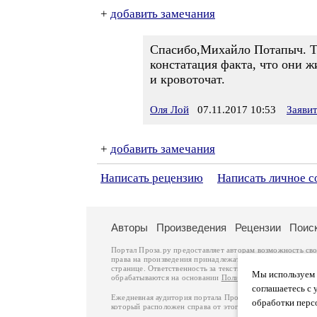
+
добавить замечания
Спасибо,Михайло Потапыч. Та
констатация факта, что они ж
и кровоточат.
Оля Лой
07.11.2017 10:53
Заяви
+
добавить замечания
Написать рецензию
Написать личное 
Авторы
Произведения
Рецензии
Поис
Портал Проза.ру предоставляет авторам возможность св
права на произведения принадлежат авторам и охраняют
странице. Ответственность за тексты произведений авто
Мы используем ф
обрабатываются на основании
Политики обработки перс
соглашаетесь с 
Ежедневная аудитория портала Проза.ру – порядка 100 
обработки перс
который расположен справа от этого текста. В каждой гр