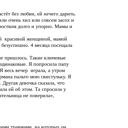
стёт без любви, ей нечего дарить.
ли очень хил или совсем засох и
 ростком долго и упорно. Мамы и
дой красивой женщиной, мамой
у безуспешно. 4 месяца посещала
 не пришлось. Такие ключевые
 одинаковые. Я попросила папу
 весь вечер играла, а утром
рмана пальто мою свистульку. Я
. Другая девочка сказала, что
ла ей об этом. Та спросила у
ательница не поверила»,
ими травмами, на которых он