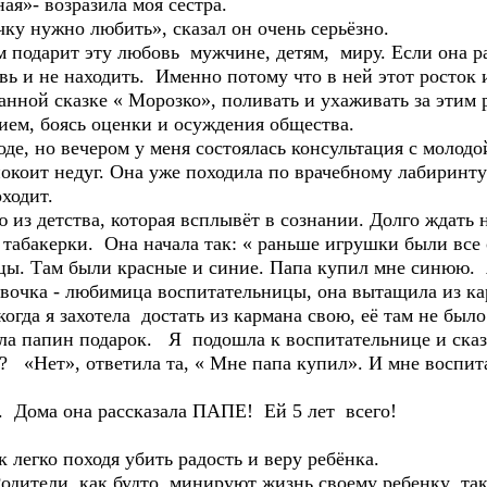
ая»- возразила моя сестра.
чку нужно любить», сказал он очень серьёзно.
 подарит эту любовь мужчине, детям, миру. Если она ра
ь и не находить. Именно потому что в ней этот росток и
анной сказке « Морозко», поливать и ухаживать за этим
ем, боясь оценки и осуждения общества.
оде, но вечером у меня состоялась консультация с моло
покоит недуг. Она уже походила по врачебному лабиринт
оходит.
ю из детства, которая всплывёт в сознании. Долго ждать
 табакерки. Она начала так: « раньше игрушки были все
цы. Там были красные и синие. Папа купил мне синюю. Я
девочка - любимица воспитательницы, она вытащила из ка
когда я захотела достать из кармана свою, её там не было
ла папин подарок. Я подошла к воспитательнице и сказа
? «Нет», ответила та, « Мне папа купил». И мне воспит
. Дома она рассказала ПАПЕ! Ей 5 лет всего!
к легко походя убить радость и веру ребёнка.
Родители как будто минируют жизнь своему ребенку так