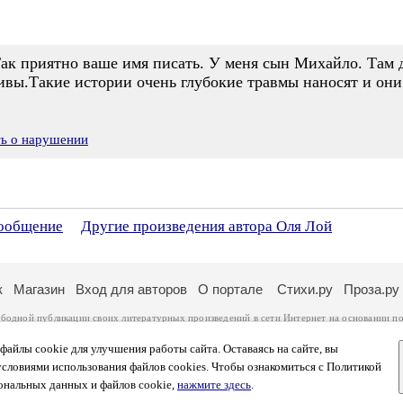
к приятно ваше имя писать. У меня сын Михайло. Там д
ивы.Такие истории очень глубокие травмы наносят и они 
ть о нарушении
сообщение
Другие произведения автора Оля Лой
к
Магазин
Вход для авторов
О портале
Стихи.ру
Проза.ру
ободной публикации своих литературных произведений в сети Интернет на основании
по
ся
законом
. Перепечатка произведений возможна только с согласия его автора, к котором
ры несут самостоятельно на основании
правил публикации
и
законодательства Российско
айлы cookie для улучшения работы сайта. Оставаясь на сайте, вы
ональных данных
. Вы также можете посмотреть более подробную
информацию о портал
условиями использования файлов cookies. Чтобы ознакомиться с Политикой
тысяч посетителей, которые в общей сумме просматривают более полумиллиона страниц 
ональных данных и файлов cookie,
нажмите здесь
.
афе указано по две цифры: количество просмотров и количество посетителей.