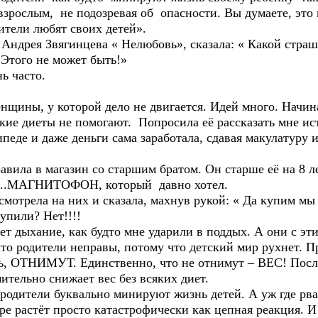
взрослым, не подозревая об опасности. Вы думаете, это
ители любят своих детей».
ндрея Звягинцева « Нелюбовь», сказала: « Какой страш
 Этого не может быть!»
нь часто.
нщины, у которой дело не двигается. Идей много. Начин
кие диеты не помогают. Попросила её рассказать мне ис
ипеде и даже деньги сама заработала, сдавая макулатуру 
ила в магазин со старшим братом. Он старше её на 8 ле
….МАГНИТОФОН, который давно хотел.
мотрела на них и сказала, махнув рукой: « Да купим мы 
упили? Нет!!!!
ет дыхание, как будто мне ударили в поддых. А они с э
что родители неправы, потому что детский мир рухнет. 
лать, ОТНИМУТ. Единственно, что не отнимут – ВЕС! По
ительно снижает вес без всяких диет.
одители буквально минируют жизнь детей. А уж где рван
е растёт просто катастрофически как цепная реакция. И