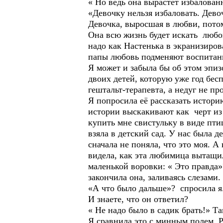
« Но ведь она вырастет избалованн
«Девочку нельзя избаловать. Дево
Девочка, выросшая в любви, потом
Она всю жизнь будет искать любов
надо как Настенька в экранизиров
папы любовь подменяют воспитани
Я может и забыла бы об этом эпиз
двоих детей, которую уже год бес
гештальт-терапевта, а недуг не пр
Я попросила её рассказать истори
истории выскакивают как черт из
купить мне свистульку в виде пти
взяла в детский сад. У нас была 
сначала не поняла, что это моя. А 
видела, как эта любимица вытащи
маленькой воровки: « Это правда»
закончила она, заливаясь слезами.
«А что было дальше»? спросила я
И знаете, что он ответил?
« Не надо было в садик брать!» Та
Я сравнила это с минным полем. 