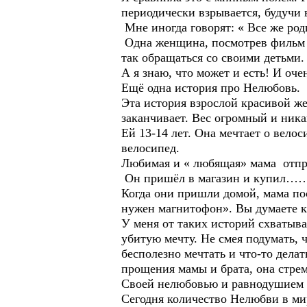
периодически взрывается, будучи 
Мне иногда говорят: « Все же род
Одна женщина, посмотрев фильм А
так обращаться со своими детьми.
А я знаю, что может и есть! И оче
Ещё одна история про Нелюбовь.
Эта история взрослой красивой же
заканчивает. Вес огромный и ника
Ей 13-14 лет. Она мечтает о велос
велосипед.
Любимая и « любящая» мама отправ
Он пришёл в магазин и купил…
Когда они пришли домой, мама пос
нужен магнитофон». Вы думаете к
У меня от таких историй схватыва
убитую мечту. Не смея подумать, 
бесполезно мечтать и что-то де
прощения мамы и брата, она стрем
Своей нелюбовью и равнодушием р
Сегодня количество Нелюбви в мир