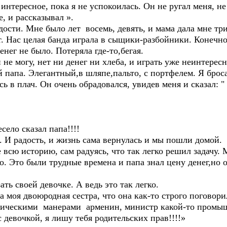
 интересное, пока я не успокоилась. Он не ругал меня, н
, и рассказывал ».
сти. Мне было лет восемь, девять, и мама дала мне три
т. Нас целая банда играла в сыщики-разбойники. Конечно
енег не было. Потеряла где-то,бегая.
не могу, нет ни денег ни хлеба, и играть уже неинтересно
й папа. Элегантный,в шляпе,пальто, с портфелем. Я броса
 в плач. Он очень обрадовался, увидев меня и сказал: "
есело сказал папа!!!!
. И радость, и жизнь сама вернулась и мы пошли домой.
 всю историю, сам радуясь, что так легко решил задачу. 
. Это были трудные времена и папа знал цену денег,но о
ать своей девочке. А ведь это так легко.
а моя двоюродная сестра, что она как-то строго поговори
тическими манерами арменин, министр какой-то промышл
 девочкой, я лишу тебя родительских прав!!!!»