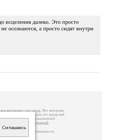
о исцеления далеко. Это просто
не осознаются, а просто сидят внутри
льзовательского договора
. Все авторские
у вы можете обратиться на его авторской
й Федерации
. Данные пользователей
е
и
связаться с администрацией
.
Соглашаюсь
по данным счетчика посещаемости,