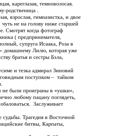
ая, кареглазая, темноволосая.
му-родственица .
ая, взрослая, гимназистка, и двое
 чуть не на голову ниже старшей
ее. Смотрят когда фотограф
жника ( предпринимателя,
олный, супруга Исаака, Роза в
о- домашнему Лилю, которая уже
ству братья и сестры Бэла,
симе и тезка адмирал Зиновий
лаговидным поступком – тайком
.
и не были проиграны в «ушки»,
нечно любому пацану поглядеть,
побаловаться. Заслуживает
е судьбы. Трагедия в Восточной
лицийские битвы, Карпаты,