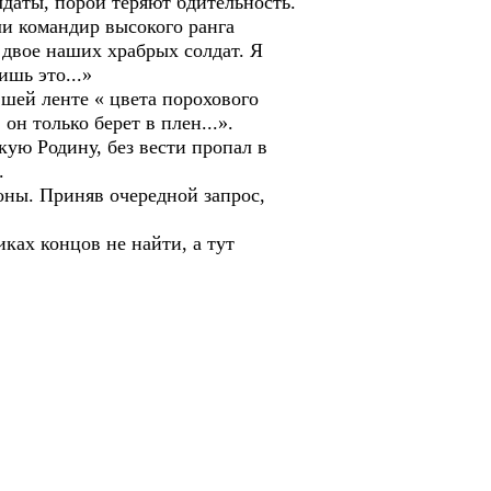
даты, порой теряют бдительность.
ли командир высокого ранга
 двое наших храбрых солдат. Я
шь это...»
шей ленте « цвета порохового
он только берет в плен...».
ю Родину, без вести пропал в
.
ны. Приняв очередной запрос,
иках концов не найти, а тут