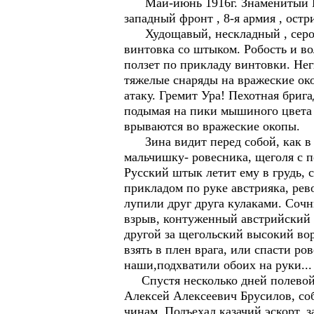
Май-июнь 1916г. Знаменитый Бру
западный фронт , 8-я армия , остр
Худощавый, нескладный , серогл
винтовка со штыком. Робость и во
ползет по прикладу винтовки. Не
тяжелые снаряды на вражеские ок
атаку. Гремит Ура! Пехотная брига
подымая на пики мышиного цвета 
врываются во вражеские окопы.
Зина видит перед собой, как в с
мальчишку- ровесника, щеголя с 
Русский штык летит ему в грудь, 
прикладом по руке австрияка, рев
лупили друг друга кулаками. Соч
взрыв, контуженный австрийский 
другой за щегольский высокий вор
взять в плен врага, или спасти ро
наши,подхватили обоих на руки...
Спустя несколько дней полевой 
Алексей Алексеевич Брусилов, со
чинам. Подъехал казачий эскорт, 