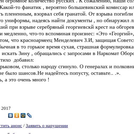
н огромное количество русских . К сожалению, наши сол
 Какой-то фанатик , вероятно большевикский комиссар и
ь плененным, взорвал себя гранатой. От взрыва погибли
о униформы, надеясь найти документы , но обнаружил ли
 при взрыве серебряный георгиевскй крест на обгорев
 и медленно, что-то вспоминая произнес: «Это «Георгий», 
м, что красноармеец Менделевич З.И, защищая Советску
бычная в то горькое время сухая, страшная формулировка
кать Зину , обращались с запросами в Наркомат Оборо
 тихо добавил:
рьковом, столько народу сгинуло. О генералах и полковн
не было шансов.Не надейтесь попусту, оставьте.. .».
, а это очень много !
, 2017
6
стить анонс
/
Заявить о нарушении