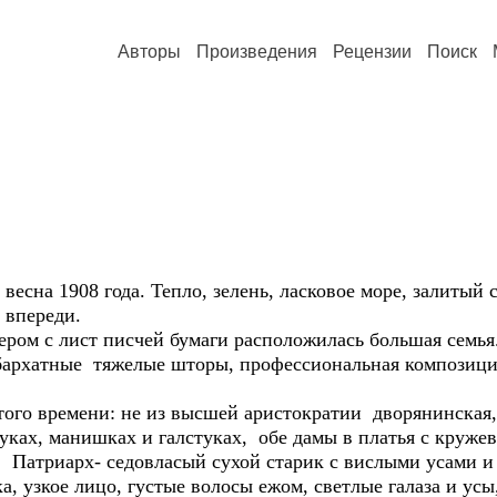
Авторы
Произведения
Рецензии
Поиск
на 1908 года. Тепло, зелень, ласковое море, залитый 
 впереди.
ером с лист писчей бумаги расположилась большая семья
 бархатные тяжелые шторы, профессиональная композиция
о времени: не из высшей аристократии дворянинская, 
ках, манишках и галстуках, обе дамы в платья с круже
 Патриарх- седовласый сухой старик с вислыми усами и
, узкое лицо, густые волосы ежом, светлые галаза и усы