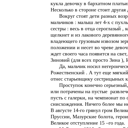
кукла девочку в бархатном платьи
Несколько в стороне стоит другая
Вокруг стоят дети разных возрасто
мальчиков : малыш лет 4-х с пухл
сестры : весь в отца сероглазый ,
щелкнет и из лакового деревянно
владеющего грузовым извозом зер
положении и несет во чреве дево
ждет своего часа появится на свет
Зиновий (для всех просто Зина ),
Да, мальчик носил негероически 
Рожественский . А тут еще мягки
отнес старьевщику сестрицыных ку
Проступок конечно серьезный, ма
или потрачены на пустые развлече
пусть с галерки, на чемпионат по
снисхождения. Ничего более мы не
В августе 14-го грянул гром Вели
Пруссии, Мазурские болота, геро
Великое отступление 15 –го года.