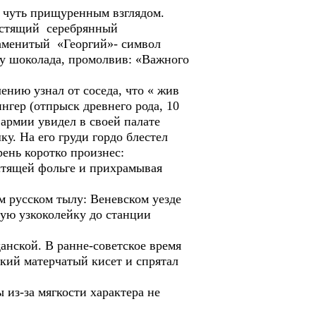
 чуть прищуренным взглядом.
лестящий серебрянный
Знаменитый «Георгий»- символ
ку шоколада, промолвив: «Важного
ению узнал от соседа, что « жив
нгер (отпрыск древнего рода, 10
армии увидел в своей палате
у. На его груди гордо блестел
рень коротко произнес:
стящей фольге и прихрамывая
 русском тылу: Веневском уезде
ную узкоколейку до станции
анской. В ранне-советское время
кий матерчатый кисет и спрятал
из-за мягкости характера не