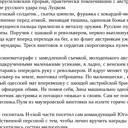
силовский прорыв, практически покончивший с австр
ие русского удара под Луцком.
азый солдатик , скатка шинели, фуражка с кокардой-м
лнение перед атакой, звенящая тишина, одинокая божья к
гнущиеся пальцы прилипли к металлу оружия. Русские п
опы. Поручик с шашкой и револьвером, нервно выплюну
да идет вперед переходя на бег, а во фланг австриякам уж
мундиры. Треск винтовок и сердитая скороговорка пулем
инематографе с замедленной съемкой, молоденького авс
подкрученными маленькими усиками, в ладно, с венским
стараясь опередить руку с револьвером. И вдруг меняет т
ольвер на земле, винтовка отброшена. По мальчишески , 
ный одесский мат вперемешку с лающей австрийской бра
офицерик обмяк. Не помня себя, Зина машинально одной
отник австрияка и потащил «языка» к своим. Сам не по
весника.Пуля из маузеровской винтовки на излете горячо
госпиталь Н-ской части посетил сам командующий Юг
бственной персоной с тем, чтобы лично вручить наград
засуетились сестры милосердия.