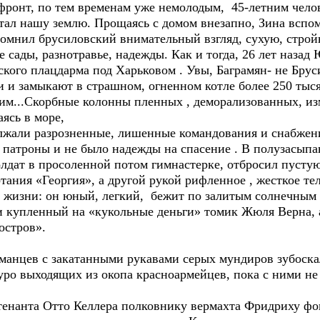
ронт, по тем временам уже немолодым, 45-летним челов
тал нашу землю. Прощаясь с домом внезапно, Зина вспо
помнил брусиловский внимательный взгляд, сухую, строй
ады, разнотравье, надежды. Как и тогда, 26 лет назад 
ского плацдарма под Харьковом . Увы, Баграмян- не Бру
 и замыкают в страшном, огненном котле более 250 тыс
гим...Скорбные колонны пленных , деморализованных, и
ясь в море,
ли разрозненные, лишенные командования и снабжения
 патроны и не было надежды на спасение . В полузасыпа
лдат в просоленной потом гимнастерке, отбросил пусту
ания «Георгия», а другой рукой рифленное , жесткое те
й жизни: он юный, легкий, бежит по залитым солнечным 
и купленный на «кукольные деньги» томик Жюля Верна, 
остров».
нцев с закатанными рукавами серых мундиров зубоска
ро выходящих из окопа красноармейцев, пока с ними н
енанта Отто Келлера полковнику вермахта Фридриху фо