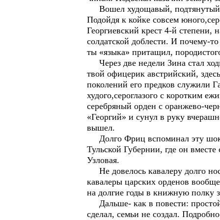
Вошел худощавый, подтянутый, с
Подойдя к койке совсем юного,се
Георгиевский крест 4-й степени, 
солдатской доблести. И почему-т
ты «языка» притащил, породистого
Через две недели Зина стал ходит
твой офицерик австрийский, здесь
поколений его предков служили Г
худого,сероглазого с коротким еж
серебряный орден с оранжево-черн
«Георгий» и сунул в руку вчераш
вышел.
Долго Фриц вспоминал эту шокол
Тульской Губернии, где он вмест
Узловая.
Не довелось кавалеру долго носи
кавалеры царских орденов вообще 
на долгие годы в книжную полку 
Дальше- как в повести: простой 
сделал, семьи не создал. Подробно