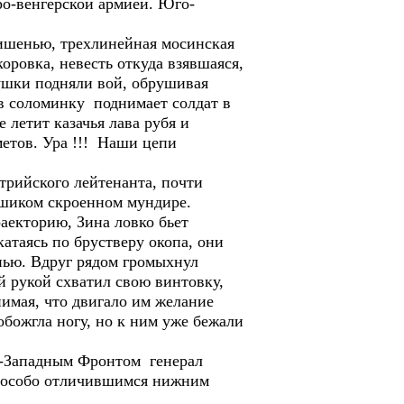
о-венгерской армией. Юго-
ишенью, трехлинейная мосинская
оровка, невесть откуда взявшаяся,
ушки подняли вой, обрушивая
в соломинку поднимает солдат в
е летит казачья лава рубя и
етов. Ура !!! Наши цепи
трийского лейтенанта, почти
 шиком скроенном мундире.
раекторию, Зина ловко бьет
катаясь по брустверу окопа, они
нью. Вдруг рядом громыхнул
 рукой схватил свою винтовку,
нимая, что двигало им желание
 обожгла ногу, но к ним уже бежали
о-Западным Фронтом генерал
ы особо отличившимся нижним