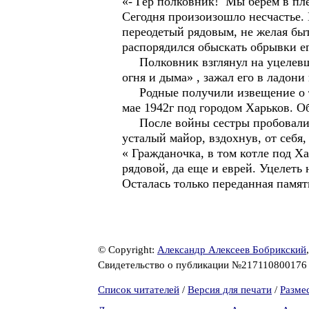
«- Гер полковник! Мы берем в пле
Сегодня произоизошло несчастье.
переодетый рядовым, не желая быт
распорядился обыскать обрывки ег
Полковник взглянул на уцелевший
огня и дыма» , зажал его в ладони
Родные получили извещение о то
мае 1942г под городом Харьков. О
После войны сестры пробовали ис
усталый майор, вздохнув, от себя,
« Гражданочка, в том котле под Ха
рядовой, да еще и еврей. Уцелеть 
Осталась только переданная память
© Copyright:
Александр Алексеев Бобрикский
Свидетельство о публикации №21711080017
Список читателей
/
Версия для печати
/
Разме