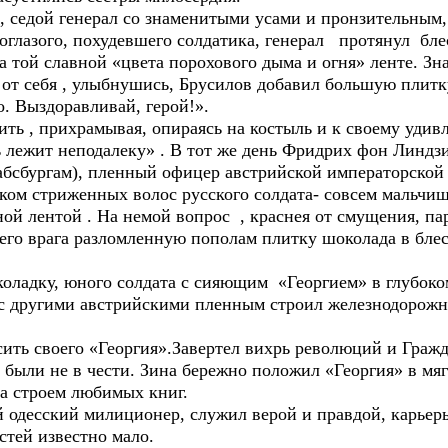
едой генерал со знаменитыми усами и пронзительным,
роглазого, похудевшего солдатика, генерал протянул б
на той славной «цвета порохового дыма и огня» ленте. 
о от себя , улыбнушись, Брусилов добавил большую плит
. Выздоравливай, герой!».
ь , прихрамывая, опираясь на костыль и к своему удивл
 лежит неподалеку» . В тот же день Фридрих фон Линдзи
абсбургам), пленный офицер австрийской императорской 
иком стриженных волос русского солдата- совсем мальчишк
ой лентой . На немой вопрос , краснея от смущения, па
него врага разломленную пополам плитку шоколада в бле
адку, юного солдата с сияющим «Георгием» в глубоком
е с другими австрийскими пленным строил железнодорож
ть своего «Георгия».Завертел вихрь революций и Гражд
были не в чести. Зина бережно положил «Георгия» в мяг
за строем любимых книг.
одесский милиционер, служил верой и правдой, карьеры 
стей известно мало.