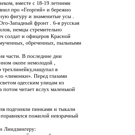
еком, вместе с 18-19 летними
мнил про «Георгий» и бережно
ную фигуру и знаменитые усы .
Юго-Западный фронт . 6-я русская
силов, немцы стремительно
яч солдат и офицеров Красной
змученных, обреченных, пыльными
 части. В последние дни
нном окопе немолодой ,
ю трехлинейку,нащупал в
ло «лимонки». Перед глазами
светом одесским улицам из
а потом читает вслух маленькой
ля подгоняли пинками и тыкали
е поравнялся пожилой невзрачный
н Линдзингеру: