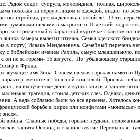
це. Рядом сидит супруга, миловидная, полная, широколиц
 дама похожая на первую лицом и одеждой, видно по все
в: стройная, рослая девочка с косой лет 13-ти, серьезн
ыми румяными щеками в матроске и 11 летний подросток,
 коротко стриженный в бархатной курточке с бантом на ш
го ящика камеры вылетит птичка. Семья одесского биндю
на в порту) Исаака Менделевича. Семейный перечень неп
чку с библейским именем Рахиль, самую младшенькую, п
, а он не за горами- 16 августа. По убывающему старшин
 Иосиф и Фрида.
звучащее имя Зина. Совсем свежая горькая память о Цу
й характер, мечтатель, большой книголюб. Прослыл неб
кол , на вырученные деньги купил книги и запоем читал
ленькая трагедия, стоила детских слез. Однако, деньг
ния. А ведь соблазны были во все времена. Хотелось ко
 французской борьбе в цирке или конфетами «монпасье» 
 знаем.
кой войны. Славные победы, горькие неудачи, поломанны
ическая защита Осовца, и славное взятие Перемышля, га