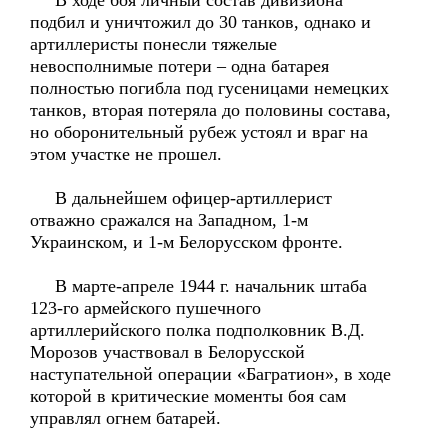
В ходе боя личный состав дивизиона
подбил и уничтожил до 30 танков, однако и
артиллеристы понесли тяжелые
невосполнимые потери – одна батарея
полностью погибла под гусеницами немецких
танков, вторая потеряла до половины состава,
но оборонительный рубеж устоял и враг на
этом участке не прошел.
В дальнейшем офицер-артиллерист
отважно сражался на Западном, 1-м
Украинском, и 1-м Белорусском фронте.
В марте-апреле 1944 г. начальник штаба
123-го армейского пушечного
артиллерийского полка подполковник В.Д.
Морозов участвовал в Белорусской
наступательной операции «Багратион», в ходе
которой в критические моменты боя сам
управлял огнем батарей.