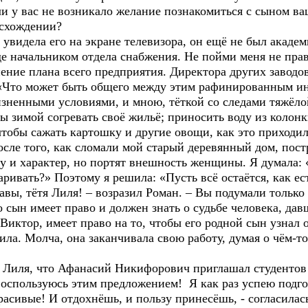
у вас не возникало желание познакомиться с сыном ваш
исхождении?
идела его на экране телевизора, он ещё не был академи
де начальником отдела снабжения. Не пойми меня не пра
ение плана всего предприятия. Директора других заводов
: «Что может быть общего между этим рафинированным и
зненными условиями, и мною, тёткой со следами тяжёлой
бы зимой согревать своё жильё; приносить воду из колонк
чтобы сажать картошку и другие овощи, как это приходил
осле того, как сломали мой старый деревянный дом, пос
у и характер, но портят внешность женщины. Я думала: «
варивать?» Поэтому я решила: «Пусть всё остаётся, как ес
, тётя Лиля! – возразил Роман. – Вы подумали только о
о сын имеет право и должен знать о судьбе человека, дав
Виктор, имеет право на то, чтобы его родной сын узнал о
Молча, она заканчивала свою работу, думая о чём-то 
иля, что Афанасий Никифорович приглашал студентов 
воспользуюсь этим предложением! Я как раз успею подго
ивые! И отдохнёшь, и пользу принесёшь, - согласилась