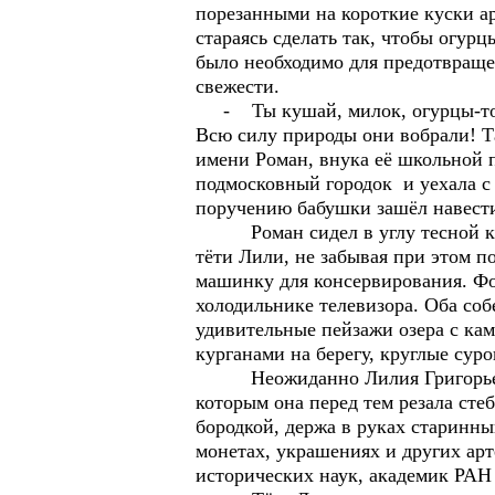
порезанными на короткие куски а
стараясь сделать так, чтобы огур
было необходимо для предотвраще
свежести.
- Ты кушай, милок, огурцы-то! С
Всю силу природы они вобрали! Та
имени Роман, внука её школьной п
подмосковный городок и уехала с 
поручению бабушки зашёл навести
Роман сидел в углу тесной кухн
тёти Лили, не забывая при этом по
машинку для консервирования. Фо
холодильнике телевизора. Оба соб
удивительные пейзажи озера с к
курганами на берегу, круглые сур
Неожиданно Лилия Григорьевна з
которым она перед тем резала сте
бородкой, держа в руках старинн
монетах, украшениях и других арт
исторических наук, академик РА