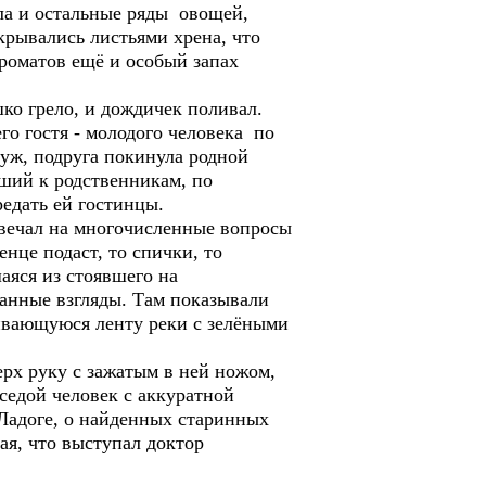
ла и остальные ряды овощей,
крывались листьями хрена, что
роматов ещё и особый запах
о грело, и дождичек поливал.
го гостя - молодого человека по
муж, подруга покинула родной
вший к родственникам, по
едать ей гостинцы.
вечал на многочисленные вопросы
енце подаст, то спички, то
аяся из стоявшего на
ванные взгляды. Там показывали
ивающуюся ленту реки с зелёными
х руку с зажатым в ней ножом,
седой человек с аккуратной
 Ладоге, о найденных старинных
ая, что выступал доктор