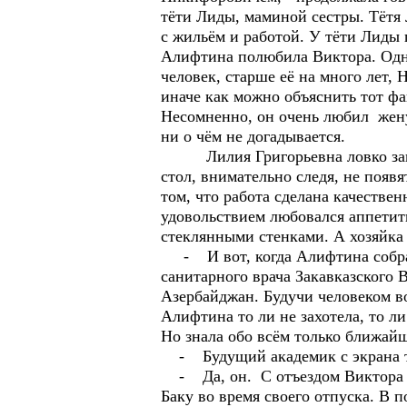
тёти Лиды, маминой сестры. Тётя 
с жильём и работой. У тёти Лиды
Алифтина полюбила Виктора. Одн
человек, старше её на много лет
иначе как можно объяснить тот фа
Несомненно, он очень любил жену 
ни о чём не догадывается.
Лилия Григорьевна ловко закрут
стол, внимательно следя, не появ
том, что работа сделана качествен
удовольствием любовался аппетит
стеклянными стенками. А хозяйка 
- И вот, когда Алифтина собрала
санитарного врача Закавказского 
Азербайджан. Будучи человеком во
Алифтина то ли не захотела, то л
Но знала обо всём только ближайш
- Будущий академик с экрана т
- Да, он. С отъездом Виктора в 
Баку во время своего отпуска. В 