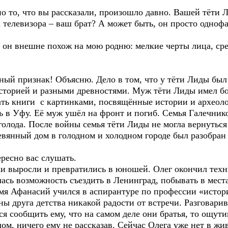
то, что вы рассказали, произошло давно. Вашей тёти Ли
на телевизора – ваш брат? А может быть, он просто одноф
н внешне похож на мою родню: мелкие черты лица, сре
 признак! Объясню. Дело в том, что у тёти Лиды был 
историей и разными древностями. Муж тёти Лиды имел 
ать книги с картинками, посвящённые истории и археоло
ь в Уфу. Её муж ушёл на фронт и погиб. Семья Галечник
олода. После войны семья тёти Лиды не могла вернуться 
евянный дом в голодном и холодном городе был разобран
есно вас слушать.
ыросли и превратились в юношей. Олег окончил техни
ась возможность съездить в Ленинград, побывать в места
мя Афанасий учился в аспирантуре по профессии «истори
ны друга детства никакой радости от встречи. Разговарив
ся сообщить ему, что на самом деле они братья, то ощут
дом, ничего ему не рассказав. Сейчас Олега уже нет в жи