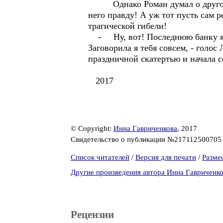
Однако Роман думал о другом. 
него правду! А уж тот пусть сам р
трагической гибели!
- Ну, вот! Последнюю банку я з
Заговорила я тебя совсем, - голо
праздничной скатертью и начала с
2017
© Copyright:
Инна Гавриченкова
, 2017
Свидетельство о публикации №21711250070
Список читателей
/
Версия для печати
/
Разме
Другие произведения автора Инна Гавриченк
Рецензии