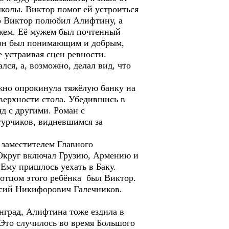
школы. Виктор помог ей устроиться
то Виктор полюбил Алифтину, а
жем. Её мужем был почтенный
, он был понимающим и добрым,
е устраивая сцен ревности.
ся, а, возможно, делал вид, что
но опрокинула тяжёлую банку на
оверхности стола. Убедившись в
яд с другими. Роман с
гурчиков, видневшимся за
 заместителем Главного
т Округ включал Грузию, Армению и
 Ему пришлось уехать в Баку.
и отцом этого ребёнка был Виктор.
насий Никифорович Галечников.
нград, Алифтина тоже ездила в
 Это случилось во время Большого