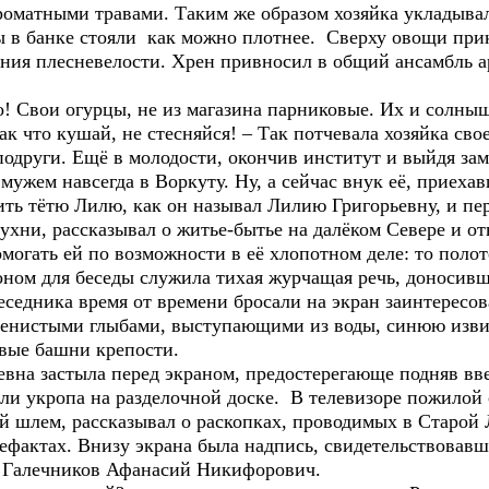
роматными травами. Таким же образом хозяйка укладыва
цы в банке стояли как можно плотнее. Сверху овощи при
ния плесневелости. Хрен привносил в общий ансамбль а
вои огурцы, не из магазина парниковые. Их и солнышк
к что кушай, не стесняйся! – Так потчевала хозяйка свое
одруги. Ещё в молодости, окончив институт и выйдя за
мужем навсегда в Воркуту. Ну, а сейчас внук её, приеха
ть тётю Лилю, как он называл Лилию Григорьевну, и пер
и, рассказывал о житье-бытье на далёком Севере и от
могать ей по возможности в её хлопотном деле: то полот
ном для беседы служила тихая журчащая речь, доносивш
еседника время от времени бросали на экран заинтересо
аменистыми глыбами, выступающими из воды, синюю изв
овые башни крепости.
астыла перед экраном, предостерегающе подняв ввер
бли укропа на разделочной доске. В телевизоре пожилой 
ый шлем, рассказывал о раскопках, проводимых в Старой
ефактах. Внизу экрана была надпись, свидетельствовавш
Н Галечников Афанасий Никифорович.