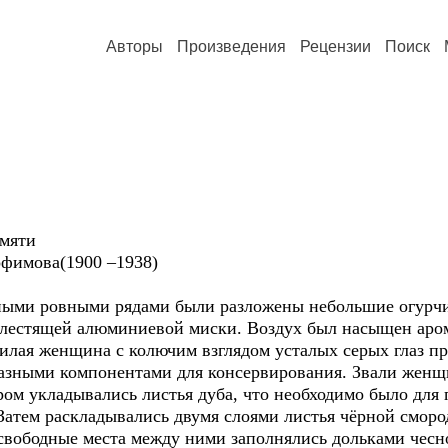
Авторы
Произведения
Рецензии
Поиск
мяти
ова(1900 –1938)
 ровными рядами были разложены небольшие огурчик
блестящей алюминиевой миски. Воздух был насыщен аром
илая женщина с колючим взглядом усталых серых глаз пр
разными компонентами для консервирования. Звали женщ
укладывались листья дуба, что необходимо было для п
Затем раскладывались двумя слоями листья чёрной сморо
 свободные места между ними заполнялись дольками чесн