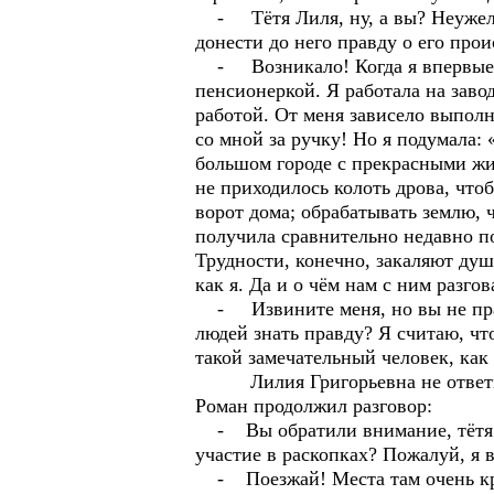
- Тётя Лиля, ну, а вы? Неужели 
донести до него правду о его про
- Возникало! Когда я впервые ув
пенсионеркой. Я работала на заво
работой. От меня зависело выполн
со мной за ручку! Но я подумала
большом городе с прекрасными жи
не приходилось колоть дрова, что
ворот дома; обрабатывать землю, 
получила сравнительно недавно п
Трудности, конечно, закаляют душ
как я. Да и о чём нам с ним разго
- Извините меня, но вы не правы
людей знать правду? Я считаю, чт
такой замечательный человек, как 
Лилия Григорьевна не ответила. 
Роман продолжил разговор:
- Вы обратили внимание, тётя Л
участие в раскопках? Пожалуй, я 
- Поезжай! Места там очень крас