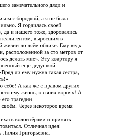
его замечательного дяди и
ком с бородкой, а я не была
вильно. Я гордилась своей
, да и нашего тоже, здоровались
нтеллигентом, выросшим в
 жизни во всём облике. Ему ведь
и, расположенной за сто метров от
ось делать мне». Эту квартиру я
троенный ещё дедушкой.
Вряд ли ему нужна такая сестра,
ть!»
 себе! А как же с правом других
шего ему жизнь, о своих корнях! А
 его трагедии!
своём. Через некоторое время
ехать волонтёрами и принять
товиться. Отличная идея!
 Лилия Григорьевна.