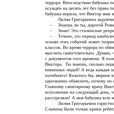
террора. Впоследствии бабушка пи
осуждён на десять лет без права 
бабушка верила, что Виктор жив и
Лилия Григорьевна задумчиво 
- Знаешь ли ты, дорогой Рома, 
- Знаю! Это сталинские репрес
- Точнее, это период наиболее м
основе этих событий лежит теори
классов. Во время террора по об
мыслить самостоятельно. Думаю, ч
с документов того времени. Я позн
Виктора. Ты знаешь, сколько люд
невинных людей! А ведь каждая за
погибшего! Казалось бы, мирное в
однозначно объяснить, почему он с
Главному санитарному врачу Викт
исполнение на следующий день, то
расстреляли! А моя бабушка всю ж
Лилия Григорьевна горестно зам
Слышны были только крики ребят,