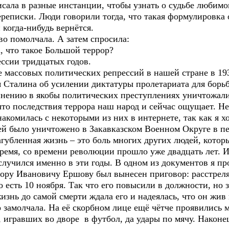
сала в разные инстанции, чтобы узнать о судьбе любимог
переписки. Люди говорили тогда, что такая формулировка 
 когда-нибудь вернётся.
помолчала. А затем спросила:
что такое Большой террор?
сии тридцатых годов.
ассовых политических репрессий в нашей стране в 1937
я Сталина об усилении диктатуры пролетариата для борь
винению в якобы политических преступлениях уничтожал
то последствия террора наш народ и сейчас ощущает. Не
акомилась с некоторыми из них в интернете, так как я хо
ей было уничтожено в Закавказском Военном Округе в п
губленная жизнь – это боль многих других людей, котор
ремя, со времени революции прошло уже двадцать лет. И
лучился именно в эти годы. В одном из документов я про
ору Ивановичу Ершову был вынесен приговор: расстреля
 есть 10 ноября. Так что его повысили в должности, но з
изнь до самой смерти ждала его и надеялась, что он жив
олчала. На её скорбном лице ещё чётче проявились мо
 игравших во дворе в футбол, да удары по мячу. Наконе