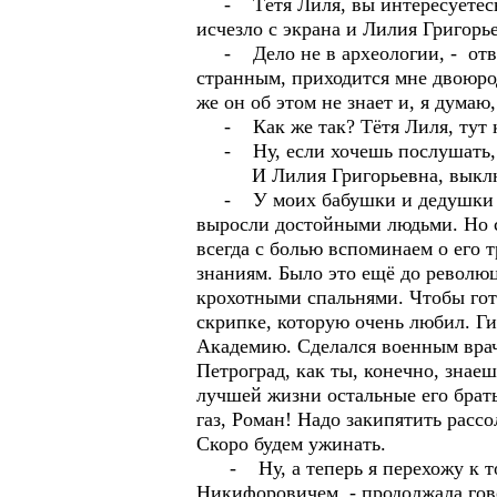
- Тётя Лиля, вы интересуетесь а
исчезло с экрана и Лилия Григорье
- Дело не в археологии, - отве
странным, приходится мне двоюрод
же он об этом не знает и, я думаю,
- Как же так? Тётя Лиля, тут ка
- Ну, если хочешь послушать, то
И Лилия Григорьевна, выключи
- У моих бабушки и дедушки со 
выросли достойными людьми. Но с
всегда с болью вспоминаем о его
знаниям. Было это ещё до револю
крохотными спальнями. Чтобы гото
скрипке, которую очень любил. Г
Академию. Сделался военным врач
Петроград, как ты, конечно, знае
лучшей жизни остальные его брать
газ, Роман! Надо закипятить рассо
Скоро будем ужинать.
- Ну, а теперь я перехожу к той
Никифоровичем, - продолжала говор