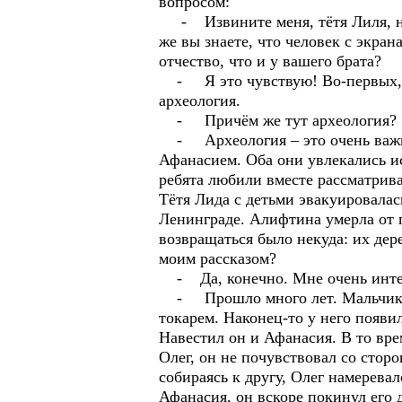
вопросом:
- Извините меня, тётя Лиля, но 
же вы знаете, что человек с экра
отчество, что и у вашего брата?
- Я это чувствую! Во-первых, о
археология.
- Причём же тут археология?
- Археология – это очень важный
Афанасием. Оба они увлекались 
ребята любили вместе рассматрив
Тётя Лида с детьми эвакуировалас
Ленинграде. Алифтина умерла от г
возвращаться было некуда: их дер
моим рассказом?
- Да, конечно. Мне очень интер
- Прошло много лет. Мальчики в
токарем. Наконец-то у него появил
Навестил он и Афанасия. В то вре
Олег, он не почувствовал со сторо
собираясь к другу, Олег намеревал
Афанасия, он вскоре покинул его 