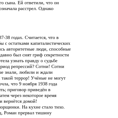
о сына. Ей ответили, что он
означала расстрел. Однако
-38 годах. Считается, что в
бы с остатками капиталистических
ись авторитетные люди, способные
давно был снят гриф секретности
тела узнать правду о судьбе
ериод репрессий? Сотни! Сотни
ые знали, любили и ждали
 такой террор! Учёные не могут
чла, что 9 ноября 1938 года
ть; приговор приведён в
атем через некоторое время
 и вернётся домой!
рщинки. На кухне стало тихо.
ц, Роман прервал тишину