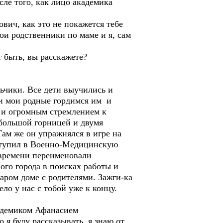
ле того, как лицо академика
ич, как это не покажется тебе
ои родственники по маме и я, сам
 быть, вы расскажете?
чики. Все дети выучились и
и мои родные гордимся им и
и и огромным стремлением к
ебольшой горницей и двумя
Там же он упражнялся в игре на
оступил в Военно-Медицинскую
 времени переименовали
ого города в поисках работы и
таром доме с родителями. Зажги-ка
ело у нас с тобой уже к концу.
кадемиком Афанасием
 я буду рассказывать, я знаю от