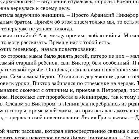
рхеологией? – внутренне изумляясь, спросил Роман пос
вна вернулась к своему делу.
тила задумчиво женщина. – Просто Афанасий Никифоров
ным братом. Причём об этом знаем только мы, то есть м
 теперь уже не узнает никогда.
кая-то тайна? А я, между прочим, люблю тайны! Может
 могу рассказать. Время у нас с тобой есть.
в телевизор, начала повествование:
стороны мамы было девять детей, пятеро из них – маль
амый старший ребёнок, сын Виктор, был особенный. Я 
 трагической судьбе. Он обладал большими способностям
ции. Семья жила бедно. Ютились в деревянном доме с н
вить уроки, Виктор забирался по стремянке на чердак. 
имназию окончил с отличием и, приехав в Петроград, п
ом. Несколько лет проработал в Ленинграде, так к тому
шь. Следом за Виктором в Ленинград перебрались из родн
я и сёстры, кроме моей мамы, которая осталась жить в с
л, - прервала своё повествование Лилия Григорьевна. – Д
 части рассказа, которая непосредственно связана с а
ить через некоторое время Лилия Григорьевна. – То, что