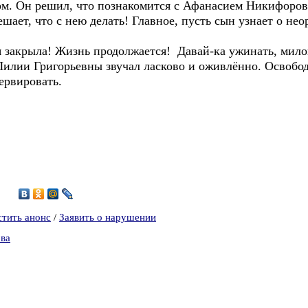
Он решил, что познакомится с Афанасием Никифорович
ешает, что с нею делать! Главное, пусть сын узнает о нео
акрыла! Жизнь продолжается! Давай-ка ужинать, милок
с Лилии Григорьевны звучал ласково и оживлённо. Освобод
ервировать.
5
стить анонс
/
Заявить о нарушении
ова