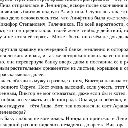
Лида отправилась в Ленинград вскоре после окончания 
 появилась близкая подруга Алифтина. Случилось так, ч
ако дело осложнялось тем, что Алифтина была уже заму
, Никифор Степанович Галечников. По всей вероятности
кт, что он предоставлял своей жене свободу действий, н
и не хотел её терять. Может быть, ни о чём не догадывал
ила крышку на очередной банке, медленно и осторож
ятся ли капли воды, и так же осторожно покатала её по п
но, она перевернула банку вверх дном и поставила её в р
ным растительным орнаментом из листьев, корешков и о
рассказывала далее:
сь объявить мужу о разводе с ним, Виктора назначают
Военного Округа. Пост очень высокий, если учесть, это
енным, Виктор не мог отказаться, даже если бы и хотел.
и побоялась уезжать из Ленинграда. Она ждала ребёнка, 
ая подруга – тётя Лида. Вот, так появился на свет Афа
елевизора?
Баку любовь не кончилась. Иногда он приезжал в Лени
последний раз они виделись незадолго до ареста Виктора.