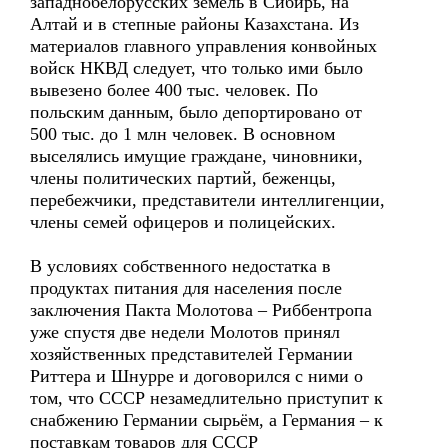
западнобелорусских земель в Сибирь, на
Алтай и в степные районы Казахстана. Из
материалов главного управления конвойных
войск НКВД следует, что только ими было
вывезено более 400 тыс. человек. По
польским данным, было депортировано от
500 тыс. до 1 млн человек. В основном
выселялись имущие граждане, чиновники,
члены политических партий, беженцы,
перебежчики, представители интеллигенции,
члены семей офицеров и полицейских.
В условиях собственного недостатка в
продуктах питания для населения после
заключения Пакта Молотова – Риббентропа
уже спустя две недели Молотов принял
хозяйственных представителей Германии
Риттера и Шнурре и договорился с ними о
том, что СССР незамедлительно приступит к
снабжению Германии сырьём, а Германия – к
поставкам товаров для СССР