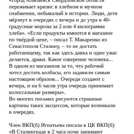
«Город Алапаевск Свердловской области
переживает кризис в хлебном и мучном
снабжении, небывалый в истории. Люди, дети
мёрзнут в очередях с вечера и до утра в 40-
градусные морозы за 2 или 4 килограмма
хлеба». «Если продукты имеются в магазине
по твёрдой цене, – писал Т. Макаренко из
Севастополя Сталину, – то не достать
работающему, так как здесь давка и один ужас
делается, драки. Какое озверение человека...
В одном из магазинов за то, что рабочий
хотел достать колбасы, его задавили самым
настоящим образом... Очереди создают с
вечера, и на 6 часов утра очередь принимает
колоссальные размеры».
Во многих письмах рисуются страшные
картины таких эксцессов, которые возникали
в очередях.
Член ВКП(б) Игнатьева писала в ЦК ВКП(б):
«В Сталинграде в 2 часа ночи занимают