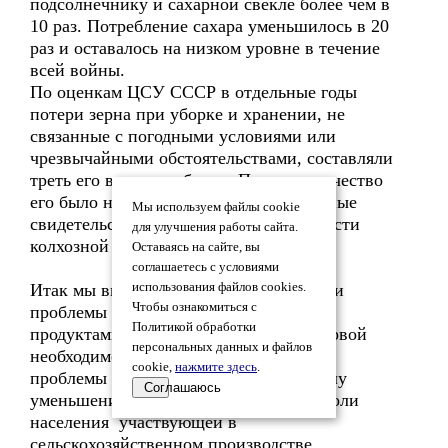
подсолнечнику и сахарной свекле более чем в
10 раз. Потребление сахара уменьшилось в 20
раз и оставалось на низком уровне в течение
всей войны.
По оценкам ЦСУ СССР в отдельные годы
потери зерна при уборке и хранении, не
связанные с погодными условиями или
чрезвычайными обстоятельствами, составляли
треть его валовых сборов. При этом качество
его было низким. В целом все эти данные
Мы используем файлы cookie
свидетельствуют о низкой эффективности
для улучшения работы сайта.
колхозной системы.
Оставаясь на сайте, вы
соглашаетесь с условиями
Итак мы видим, что еще до войны были
использования файлов cookies.
Чтобы ознакомиться с
проблемы с снабжением населения
Политикой обработки
продуктами питания и предметами первой
персональных данных и файлов
необходимости. Во время войны эти
cookie,
нажмите здесь
.
проблемы еще более обострились в силу
Соглашаюсь
уменьшения запасов , уменьшением доли
населения участвующей в
сельскохозяйственном производстве