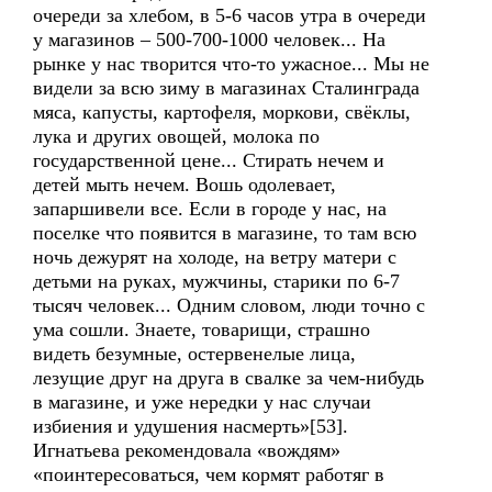
очереди за хлебом, в 5-6 часов утра в очереди
у магазинов – 500-700-1000 человек... На
рынке у нас творится что-то ужасное... Мы не
видели за всю зиму в магазинах Сталинграда
мяса, капусты, картофеля, моркови, свёклы,
лука и других овощей, молока по
государственной цене... Стирать нечем и
детей мыть нечем. Вошь одолевает,
запаршивели все. Если в городе у нас, на
поселке что появится в магазине, то там всю
ночь дежурят на холоде, на ветру матери с
детьми на руках, мужчины, старики по 6-7
тысяч человек... Одним словом, люди точно с
ума сошли. Знаете, товарищи, страшно
видеть безумные, остервенелые лица,
лезущие друг на друга в свалке за чем-нибудь
в магазине, и уже нередки у нас случаи
избиения и удушения насмерть»[53].
Игнатьева рекомендовала «вождям»
«поинтересоваться, чем кормят работяг в