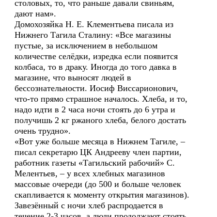
столовых, то, что раньше давали свиньям,
дают нам».
Домохозяйка Н. Е. Клементьева писала из
Нижнего Тагила Сталину: «Все магазины
пустые, за исключением в небольшом
количестве селёдки, изредка если появится
колбаса, то в драку. Иногда до того давка в
магазине, что выносят людей в
бессознательности. Иосиф Виссарионович,
что-то прямо страшное началось. Хлеба, и то,
надо идти в 2 часа ночи стоять до 6 утра и
получишь 2 кг ржаного хлеба, белого достать
очень трудно».
«Вот уже больше месяца в Нижнем Тагиле, –
писал секретарю ЦК Андрееву член партии,
работник газеты «Тагильский рабочий» С.
Мелентьев, – у всех хлебных магазинов
массовые очереди (до 500 и больше человек
скапливается к моменту открытия магазинов).
Завезённый с ночи хлеб распродается в
течение 2-3 часов, а люди продолжают стоять