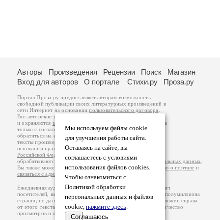
Авторы
Произведения
Рецензии
Поиск
Магазин
Вход для авторов
О портале
Стихи.ру
Проза.ру
Портал Проза.ру предоставляет авторам возможность
свободной публикации своих литературных произведений в
сети Интернет на основании
пользовательского договора
.
Все авторские права на произведения принадлежат авторам
и охраняются
законом
. Перепечатка произведений возможна
Мы используем файлы cookie
только с согласия его автора, к которому вы можете
обратиться на его авторской странице. Ответственность за
для улучшения работы сайта.
тексты произведений авторы несут самостоятельно на
Оставаясь на сайте, вы
основании
правил публикации
и
законодательства
Российской Федерации
. Данные пользователей
соглашаетесь с условиями
обрабатываются на основании
Политики обработки персональных данных
.
использования файлов cookies.
Вы также можете посмотреть более подробную
информацию о портале
и
связаться с администрацией
.
Чтобы ознакомиться с
Политикой обработки
Ежедневная аудитория портала Проза.ру – порядка 100 тысяч
посетителей, которые в общей сумме просматривают более полумиллиона
персональных данных и файлов
страниц по данным счетчика посещаемости, который расположен справа
cookie,
нажмите здесь
.
от этого текста. В каждой графе указано по две цифры: количество
просмотров и количество посетителей.
Соглашаюсь