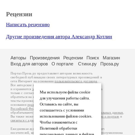
Рецензии
Написать рецензию
Другие произведения автора Александр Котлин
Авторы
Произведения
Рецензии
Поиск
Магазин
Вход для авторов
О портале
Стихи.ру
Проза.ру
Портал Проза.ру предоставляет авторам возможность
свободной публикации своих литературных произведений в
сети Интернет на основании
пользовательского договора
.
Все авторские права на произведения принадлежат авторам
и охраняются
законом
. Перепечатка произведений возможна
Мы используем файлы cookie
только с согласия его автора, к которому вы можете
обратиться на его авторской странице. Ответственность за
для улучшения работы сайта.
тексты произведений авторы несут самостоятельно на
Оставаясь на сайте, вы
основании
правил публикации
и
законодательства
Российской Федерации
. Данные пользователей
соглашаетесь с условиями
обрабатываются на основании
Политики обработки персональных данных
.
использования файлов cookies.
Вы также можете посмотреть более подробную
информацию о портале
и
связаться с администрацией
.
Чтобы ознакомиться с
Политикой обработки
Ежедневная аудитория портала Проза.ру – порядка 100 тысяч
посетителей, которые в общей сумме просматривают более полумиллиона
персональных данных и файлов