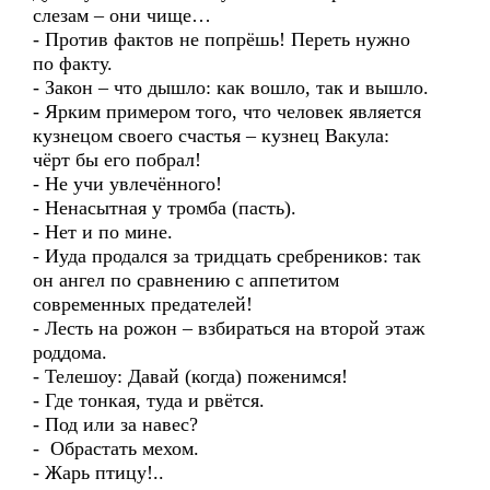
слезам – они чище…
- Против фактов не попрёшь! Переть нужно
по факту.
- Закон – что дышло: как вошло, так и вышло.
- Ярким примером того, что человек является
кузнецом своего счастья – кузнец Вакула:
чёрт бы его побрал!
- Не учи увлечённого!
- Ненасытная у тромба (пасть).
- Нет и по мине.
- Иуда продался за тридцать сребреников: так
он ангел по сравнению с аппетитом
современных предателей!
- Лесть на рожон – взбираться на второй этаж
роддома.
- Телешоу: Давай (когда) поженимся!
- Где тонкая, туда и рвётся.
- Под или за навес?
- Обрастать мехом.
- Жарь птицу!..