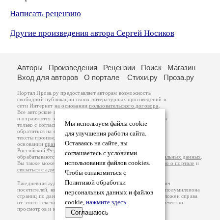
Написать рецензию
Другие произведения автора Сергей Носиков
Авторы
Произведения
Рецензии
Поиск
Магазин
Вход для авторов
О портале
Стихи.ру
Проза.ру
Портал Проза.ру предоставляет авторам возможность
свободной публикации своих литературных произведений в
сети Интернет на основании
пользовательского договора
.
Все авторские права на произведения принадлежат авторам
и охраняются
законом
. Перепечатка произведений возможна
Мы используем файлы cookie
только с согласия его автора, к которому вы можете
обратиться на его авторской странице. Ответственность за
для улучшения работы сайта.
тексты произведений авторы несут самостоятельно на
Оставаясь на сайте, вы
основании
правил публикации
и
законодательства
Российской Федерации
. Данные пользователей
соглашаетесь с условиями
обрабатываются на основании
Политики обработки персональных данных
.
использования файлов cookies.
Вы также можете посмотреть более подробную
информацию о портале
и
связаться с администрацией
.
Чтобы ознакомиться с
Политикой обработки
Ежедневная аудитория портала Проза.ру – порядка 100 тысяч
посетителей, которые в общей сумме просматривают более полумиллиона
персональных данных и файлов
страниц по данным счетчика посещаемости, который расположен справа
cookie,
нажмите здесь
.
от этого текста. В каждой графе указано по две цифры: количество
просмотров и количество посетителей.
Соглашаюсь