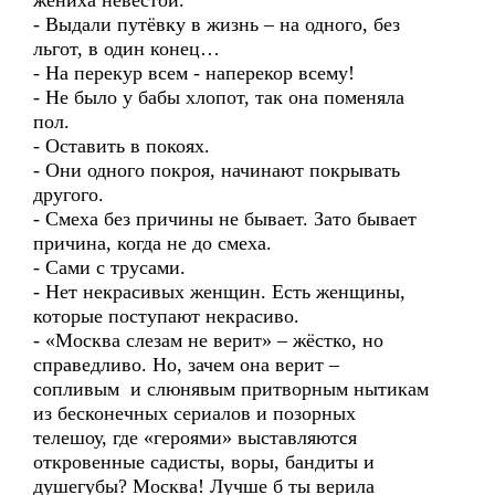
жениха невестой.
- Выдали путёвку в жизнь – на одного, без
льгот, в один конец…
- На перекур всем - наперекор всему!
- Не было у бабы хлопот, так она поменяла
пол.
- Оставить в покоях.
- Они одного покроя, начинают покрывать
другого.
- Смеха без причины не бывает. Зато бывает
причина, когда не до смеха.
- Сами с трусами.
- Нет некрасивых женщин. Есть женщины,
которые поступают некрасиво.
- «Москва слезам не верит» – жёстко, но
справедливо. Но, зачем она верит –
сопливым и слюнявым притворным нытикам
из бесконечных сериалов и позорных
телешоу, где «героями» выставляются
откровенные садисты, воры, бандиты и
душегубы? Москва! Лучше б ты верила