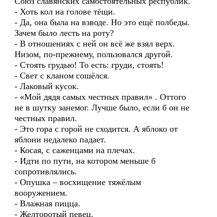
Союз славянских самостоятельных республик.
- Хоть кол на голове тёщи.
- Да, она была на взводе. Но это ещё полбеды.
Зачем было лесть на роту?
- В отношениях с ней он всё же взял верх.
Низом, по-прежнему, пользовался другой.
- Стоять грудью! То есть: груди, стоять!
- Свет с кланом сошёлся.
- Лаковый кусок.
- «Мой дядя самых честных правил» . Оттого
не в шутку занемог. Лучше было, если б он не
честных правил.
- Это гора с горой не сходится. А яблоко от
яблони недалеко падает.
- Косая, с саженцами на плечах.
- Идти по пути, на котором меньше б
сопротивлялись.
- Опушка – восхищение тяжёлым
вооружением.
- Влажная пицца.
- Желторотый певец.