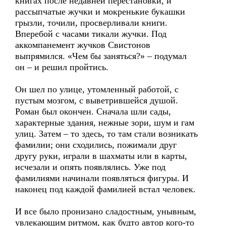
книгах после недавней перестановки, и
рассыпчатые жучки и мокренькие букашки
грызли, точили, просверливали книги.
Вперебой с часами тикали жучки. Под
аккомпанемент жучков Свистонов
выпрямился. «Чем бы заняться?» – подумал
он – и решил пройтись.
Он шел по улице, утомленный работой, с
пустым мозгом, с выветрившейся душой.
Роман был окончен. Сначала шли сады,
характерные здания, нежные зори, шум и гам
улиц. Затем – то здесь, то там стали возникать
фамилии; они сходились, пожимали друг
другу руки, играли в шахматы или в карты,
исчезали и опять появлялись. Уже под
фамилиями начинали появляться фигуры. И
наконец под каждой фамилией встал человек.
И все было пронизано сладостным, унывным,
увлекающим ритмом, как будто автор кого-то