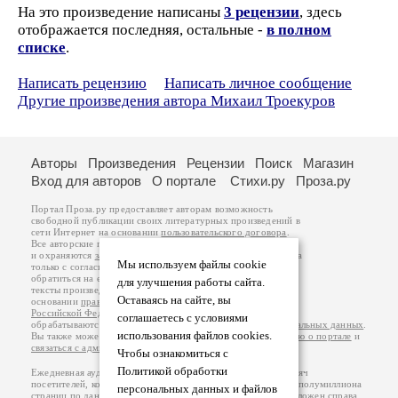
На это произведение написаны
3 рецензии
, здесь
отображается последняя, остальные -
в полном
списке
.
Написать рецензию
Написать личное сообщение
Другие произведения автора Михаил Троекуров
Авторы
Произведения
Рецензии
Поиск
Магазин
Вход для авторов
О портале
Стихи.ру
Проза.ру
Портал Проза.ру предоставляет авторам возможность
свободной публикации своих литературных произведений в
сети Интернет на основании
пользовательского договора
.
Все авторские права на произведения принадлежат авторам
и охраняются
законом
. Перепечатка произведений возможна
Мы используем файлы cookie
только с согласия его автора, к которому вы можете
обратиться на его авторской странице. Ответственность за
для улучшения работы сайта.
тексты произведений авторы несут самостоятельно на
Оставаясь на сайте, вы
основании
правил публикации
и
законодательства
Российской Федерации
. Данные пользователей
соглашаетесь с условиями
обрабатываются на основании
Политики обработки персональных данных
.
использования файлов cookies.
Вы также можете посмотреть более подробную
информацию о портале
и
связаться с администрацией
.
Чтобы ознакомиться с
Политикой обработки
Ежедневная аудитория портала Проза.ру – порядка 100 тысяч
посетителей, которые в общей сумме просматривают более полумиллиона
персональных данных и файлов
страниц по данным счетчика посещаемости, который расположен справа