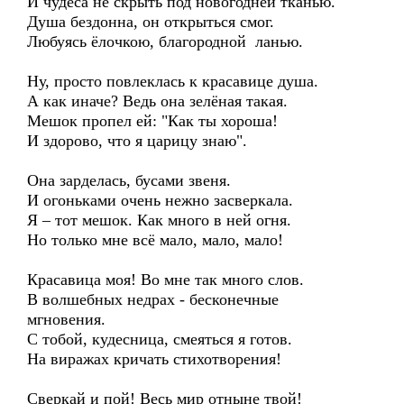
И чудеса не скрыть под новогодней тканью.
Душа бездонна, он открыться смог.
Любуясь ёлочкою, благородной ланью.
Ну, просто повлеклась к красавице душа.
А как иначе? Ведь она зелёная такая.
Мешок пропел ей: "Как ты хороша!
И здорово, что я царицу знаю".
Она зарделась, бусами звеня.
И огоньками очень нежно засверкала.
Я – тот мешок. Как много в ней огня.
Но только мне всё мало, мало, мало!
Красавица моя! Во мне так много слов.
В волшебных недрах - бесконечные
мгновения.
С тобой, кудесница, смеяться я готов.
На виражах кричать стихотворения!
Сверкай и пой! Весь мир отныне твой!