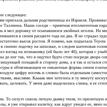
мне следующее:
ям приехала дальняя родственница из Израиля. Проживал
е Таллинна. Наши соседи – приятная ителлигентная пара
день я мел дорожку от осыпавшихся хвойных иголок. На 
ившееся в своем расцвете года на два. Я не страдал худ
остаточно высок ростом. Я помню, как подъехала Toyota 
я в синюю лодочку на шпильке, и следом шатеновая голо
ел взгляд на незнакомку (ей было лет 40), которая с улы
вы до ног так, что я ощутил будто стою посреди двора 
танцующей походкой в сторону дома, а я так и остался ст
игуры в обтягивающем ее пикантные формы синем платье.
 воздухе цифру восемь и словно была отдельным самост
твами, мыслями. Каааак мне хотелось в ту минуту косну
ать, целовать. У меня даже выделилась слюна, я ее сглот
али. То силуэт сквозь легкую дымку тюля, то прилегшую 
лы, я уже открывал калитку, как вдруг увидел ее, явно