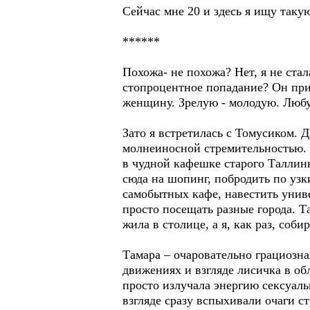
Сейчас мне 20 и здесь я ищу таку
******
Похожа- не похожа? Нет, я не стал
стопроцентное попадание? Он при
женщину. Зрелую - молодую. Любу
Зато я встретилась с Томусиком. 
молнеиносной стремительностью. О
в чудной кафешке старого Таллинн
сюда на шопинг, побродить по уз
самобытных кафе, навестить униве
просто посещать разные города. Т
жила в столице, а я, как раз, соби
Тамара – очаровательно грациозна
движениях и взгляде лисичка в о
просто излучала энергию сексуаль
взгляде сразу вспыхивали очаги с