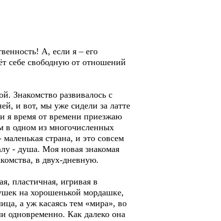
венность! А, если я – его
ёт себе свободную от отношений
ой. Знакомство развивалось с
й, и вот, мы уже сидели за латте
 и я время от времени приезжаю
м в одном из многочисленных
маленькая страна, и это совсем
алу - душа. Моя новая знакомая
накомства, в двух-дневную.
я, пластичная, игривая в
ушек на хорошенькой мордашке,
ца, а уж касаясь тем «мира», во
ли одновременно. Как далеко она