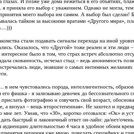
 глазах. И позже уже дома нежиться в его объятиях, бла
. я приняла его выбор с уважением. Однако не могла, тем
 принятия моего выбора им самим. А выбор был сделан! Б
рывалась тайком за высокими вратами «Другого мира», п
...)))
комства стали подавать сигналы перехода на иной уровен
ись. Оказалось, что «Другой» тоже реален и эти люди –
интересное было в том, что страх встреч абсолютно отс
адала скованность, исчезал стыд – ведь анонимность позв
 встречались люди, знавшие о самых интимных желаниях 
уги.
.. в нем чувстовались порода, интеллигентность, образо
м его фишка - я зализываю девочек до бессознательного с
прислать фотографию и озвучить свой возраст, обоснова
е, а визуал – вещь второстепенная». Не захотел и предва
 мне лет. Узнав, что «30», коротко отозвался: «Ок» и у
ь дать быстрый и лаконичный ответ он-лайн: да/нет/оче
 аудиенцию длительностью 4 часа в удобное обоим время
я принятия решения уже мною, поведать специфику и гл