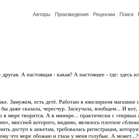
Авторы
Произведения
Рецензии
Поиск
 - другая. А настоящая - какая? А настоящее - где: здесь ил
шке. Замужем, есть детё. Работаю в ювелирном магазине
 бы даже сказала, чересчур. Заскучала, вообщем... И вот
то в мире творится. А в мииире... практически с «первых
com», миссией которого, видимо, являлось плотное сбли
учить доступ к анкетам, требовалась регистрация, котору
тому что море обожаю и глаза у меня голубые. А может...?