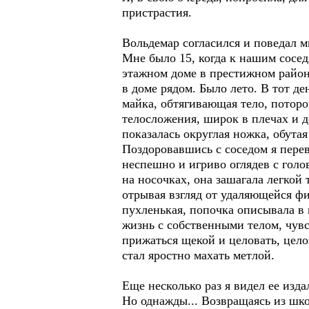
пристрастия.
Вольдемар согласился и поведал 
Мне было 15, когда к нашим сосед
этажном доме в престижном район
в доме рядом. Было лето. В тот 
майка, обтягивающая тело, потороп
телосложения, широк в плечах и д
показалась округлая ножка, обута
Поздоровавшись с соседом я перев
неспешно и игриво оглядев с голо
на носочках, она зашагала легкой 
отрывая взгляд от удаляющейся ф
пухленькая, попочка описывала в
жизнь с собственными телом, чувс
прижаться щекой и целовать, целов
стал яростно махать метлой.
Еще несколько раз я видел ее изд
Но однажды... Возвращаясь из шко