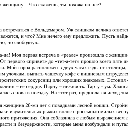
ю женщину... Что скажешь, ты похожа на нее?
а встречаться с Вольдемаром. Уж слишком велика ответст
вяжется, и что? Мне нечего ему предложить. Пусть найд
ю, но свободную.
Да-да! Моя первая встреча в «реале» произошла с женщин
т первого «привет» до «тет-а-тет» прошло всего пять дне
а. Мой город расположен в двух часах езды от столицы,
ким улочкам, выпить чашечку кофе с вишневым штруделе
рситетских сокурсниц или хороших знакомых. Эстония - 
аллинн – ее сердце. Пярну – нежность. Тарту - ум. Хаапс
ралась снова в поездку. На этот раз, предполагая исход з
я женщина 28-ми лет с повадками лесной кошки. Стройна
блаке изумительных рыжих волос с россыпью милых весн
ного притяжения. Она соблазняла с любым выражением ли
трасти и безудержности, которые меня возбуждали и пуга