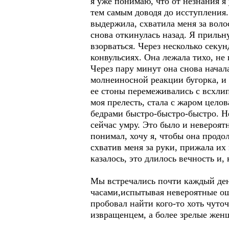
я уже понимаю, что от незнания я
тем самым доводя до исступления. 
выдержила, схватила меня за воло
снова откинулась назад. Я прильн
взорваться. Через несколько секу
конвульсиях. Она лежала тихо, не 
Через пару минут она снова начал
молнеиносной реакции бугорка, и 
ее стоны перемеживались с всхлип
моя прелесть, стала с жаром целов
бедрами быстро-быстро-быстро. Не
сейчас умру. Это было и невероят
понимал, хочу я, чтобы она продол
схватив меня за руки, прижала их 
казалось, это длилось вечность и, 
Мы встречались почти каждый ден
часами,испытывая невероятные ощущ
пробовал найти кого-то хоть чуто
извращенцем, а более зрелые женщ