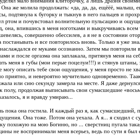
 уделял мало внимания клиторочку, а лишь дразня своим
Она же молила продолжать: «да, да, да, ещёёё, малыш, ещ
сы, подтянула к бугорку и тыкнув в него пальцев и прохр
ул ртом и почувстовал волнительную пульсацию и ощущен
нд, она, впившись в меня ноготками и выкручиваясь всем 
шевелясь, совершенно обессилев, а я не в состоянии отор
а постанывать и все повторилось вновь. Только я уже зн
наслаждался ее муками осознанно. Затем мы повторили в
ами и после оргазма она заплакала, притянув меня на се
ать меня в губы (мои перые поцелуи!!!) и стянув штаны,
 могу описать тебе свои ощущения, у меня просто не хват
но приятно, и невероятно мучительно одновременно. Таак
жала или сию секунду замерла на месте. Я даже дернулся
к полу, продолжая выписывать свои сумасшедшие «восьмерк
казалось, я и вравду умираю...
ь пока она гостила. И каждый раз я, как сумасшедший, 
ения. Она тоже. Потом она уехала. А я... я сходил с сум
чку похожую на мою Богиню, но ... сверстниц пугала така
ины не воспринимали меня всерьез, ведь по сути я был 