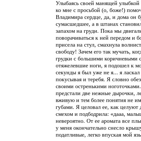
Улыбаясь своей манящей улыбкой 
ко мне с просьбой (о, боже!) помо
Владимира сердце, да, и дома он б
сумасшедшее, а в штанах становило
запахом на груди. Пока мы двигали
поворачиваться к ней передом и б
присела на стул, смахнула волнис
свободу! Зачем его так мучать, ко
грудки с большими коричневыми со
отяжелевшие ноги, я подошел к мо
секунды я был уже не я... я ласка
покусывая и теребя. Я словно обез
своими остренькими ноготочками. 
предстали две нежные дырочки, л
вживую и тем более понятия не им
губами. Я целовал ее, как целуют
смехом и подбодрила: «дааа, малы
невероятно. От ее аромата все плыл
у меня окончательно снесло крышу 
податливые, легко впуская мой язы