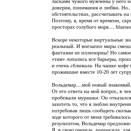
ласками чужого мужчины у него на
доверия, понимания и любви. Но..
обстоятельствах, рассчитывать на
Поэтому, я, время от времени, ск
просторах голубого моря.... bluesea.
Вскоре некоторые виртуальные зна
реальный. И внезапно миры смешал
фантазии не иллюзорны! Но самое 
«там» лопались все барьеры, проп
и очень сближала. На чашке кофе
прожившие вместе 10-20 лет супр
Вольдемар....мой новый знакомый.
От его ответа на мой вопрос, в че
пробежали мурашки. Он отказался 
захотеть то, что я люблю внутренн
потребовав лишь сообщить сколько
ходе которого от меня требовалос
результатом, Вольдемар предложил
Я, в свою очередь, попросила, дл