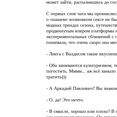
может зайти, распалившись до со
С первых слов чата мы прониклись
о «нашем» возможном сексе не был
модных трендах сезона, путешеств
продвинутым юзером платформы и 
экспериментальных сближений с по
понимала, что очень скоро она ме
- Лиега с Валдисом такие вкуснень
- Оба занимаются культуризмом, те
погостить. Мммм... аж всё заныло 
тратить)))
- А Аркадий Павлович? Вы знако
- О, да! Это нечто.
- В смысле, хорошо или плохо? В