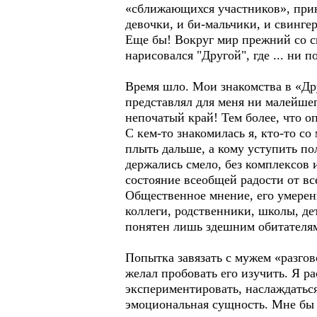
«сближающихся участников», принял
девочки, и би-мальчики, и свин
Еще бы! Вокруг мир прежний со с
нарисовался "Другой", где ... ни 
Время шло. Мои знакомства в «Дру
представлял для меня ни малейшег
непочатый край! Тем более, что о
С кем-то знакомилась я, кто-то со
плыть дальше, а кому уступить по
держались смело, без комплексов
состояние всеобщей радости от в
Общественное мнение, его умеренн
коллеги, родственники, школы, дет
понятен лишь здешним обитателям.
Попытка завязать с мужем «разгов
желал пробовать его изучить. Я ра
экспериментировать, наслаждатьс
эмоциональная сущность. Мне бы х