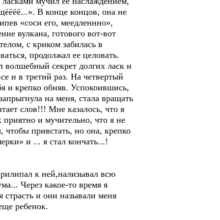
и ласками мучил ее наслаждением,
ёёёё...». В конце концов, она не
ипев «соси его, меедленнно»,
ие вулкана, готового вот-вот
телом, с криком забилась в
ваться, продолжал ее целовать.
ал волшебный секрет долгих ласк и
се и в третий раз. На четвертый
бя и крепко обняв. Успокоившись,
 запрыгнула на меня, стала вращать
ает слов!!! Мне казалось, что я
 приятно и мучительно, что я не
, чтобы привстать, но она, крепко
и» и ... я стал кончать...!
прилипал к ней,нализывал всю
а... Через какое-то время я
я страсть и они называли меня
еще ребенок.