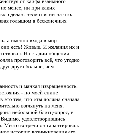
женствуя от кайфа взаимного
 не менее, ни при каких
ыл сделан, несмотря ни на что.
лавая голышом в бесконечных
ь, а именно входа в мир
 они есть! Живые. И желания их и
утствовал. На стадии общения
оляла проговорить всё, что угодно
друг друга больше, чем
ванность и манкая извращенность.
остояния - по моей спине
в это тем, что «ты должна сначала
рительно взглянуть на меня,
строил небольшой блитц-опрос, в
нь.Видимо, удовлетворившись
. Место встречи он гарантировал.
авное историю возникновения его