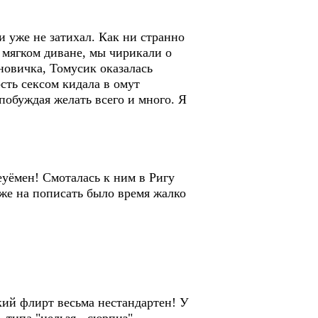
 уже не затихал. Как ни странно
в мягком диване, мы чирикали о
новичка, Томусик оказалась
сть сексом кидала в омут
побуждая желать всего и много. Я
неуёмен! Смоталась к ним в Ригу
даже на пописать было время жалко
кий флирт весьма нестандартен! У