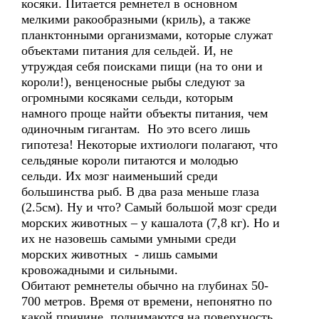
косяки. Питается ремнетел в основном
мелкими ракообразными (криль), а также
планктонными организмами, которые служат
объектами питания для сельдей. И, не
утруждая себя поисками пищи (на то они и
короли!), венценосные рыбы следуют за
огромными косяками сельди, которым
намного проще найти объекты питания, чем
одиночным гигантам. Но это всего лишь
гипотеза! Некоторые ихтиологи полагают, что
сельдяные короли питаются и молодью
сельди. Их мозг наименьший среди
большинства рыб. В два раза меньше глаза
(2.5см). Ну и что? Самый большой мозг среди
морских животных – у кашалота (7,8 кг). Но и
их не назовешь самыми умными среди
морских животных - лишь самыми
кровожадными и сильными.
Обитают ремнетелы обычно на глубинах 50-
700 метров. Время от времени, непонятно по
какой причине, поднимаются на поверхность.