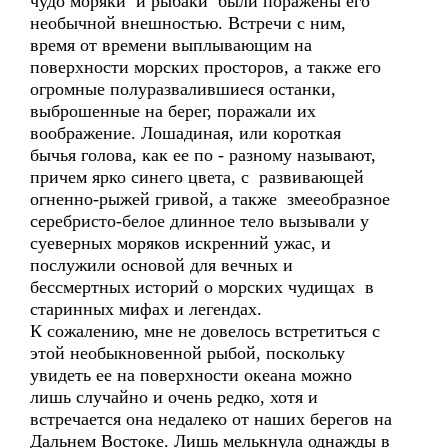
чудо моряки и рыбаки были поражены его
необычной внешностью. Встречи с ним,
время от времени выплывающим на
поверхности морских просторов, а также его
огромные полуразвалившиеся останки,
выброшенные на берег, поражали их
воображение. Лошадиная, или короткая
бычья голова, как ее по - разному называют,
причем ярко синего цвета, с развивающей
огненно-рыжей гривой, а также змееобразное
серебристо-белое длинное тело вызывали у
суеверных моряков искренний ужас, и
послужили основой для вечных и
бессмертных историй о морских чудищах в
старинных мифах и легендах.
К сожалению, мне не довелось встретиться с
этой необыкновенной рыбой, поскольку
увидеть ее на поверхности океана можно
лишь случайно и очень редко, хотя и
встречается она недалеко от наших берегов на
Дальнем Востоке. Лишь мелькнула однажды в