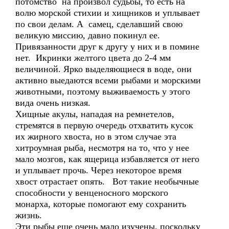
потомство на произвол судьбы, то есть на
волю морской стихии и хищников и уплывает
по свои делам. А самец, сделавший свою
великую миссию, давно покинул ее.
Привязанности друг к другу у них и в помине
нет. Икринки желтого цвета до 2-4 мм
величиной. Ярко выделяющиеся в воде, они
активно выедаются всеми рыбами и морскими
животными, поэтому выживаемость у этого
вида очень низкая.
Хищные акулы, нападая на ремнетелов,
стремятся в первую очередь отхватить кусок
их жирного хвоста, но в этом случае эта
хитроумная рыба, несмотря на то, что у нее
мало мозгов, как ящерица избавляется от него
и уплывает прочь. Через некоторое время
хвост отрастает опять. Вот такие необычные
способности у венценосного морского
монарха, которые помогают ему сохранить
жизнь.
Эти рыбы еще очень мало изучены, поскольку