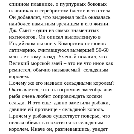
спинном плавнике, о пурпурных боковых
плавниках и серебристом блеске всего тела.
Он добавляет, что виденная рыба оказалась
наиболее памятным зрелищем в его жизни.
Дж. Смит - один из самых знаменитых
ихтиологов. Он описал выловленную в
Индийском океане у Коморских островов
латимерию, считавшуюся вымершей 50-60
млн. лет тому назад. Ученый полагал, что
Великий морской змей – это не что иное как
ремнетел, обычно называемый сельдяным
королем.
Почему же его назвали сельдяными королем?
Оказывается, что эта огромная змееобразная
рыба очень любит сопровождать косяки
сельди. И это еще давно заметили рыбаки,
давшие ей прозвище - сельдяной король.
Причем у рыбаков существует поверье, что
нельзя обижать и охотится за сельдяным
королем. Иначе он, разгневавшись, уведет