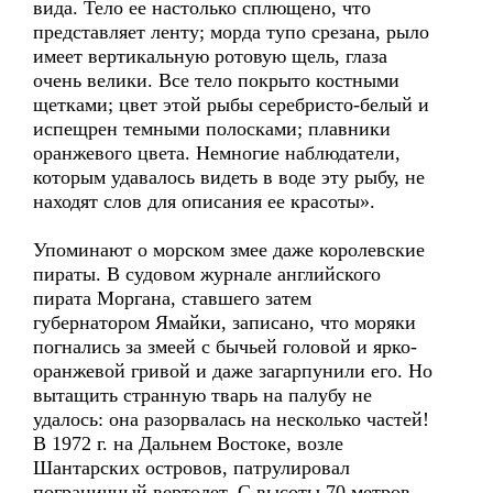
вида. Тело ее настолько сплющено, что
представляет ленту; морда тупо срезана, рыло
имеет вертикальную ротовую щель, глаза
очень велики. Все тело покрыто костными
щетками; цвет этой рыбы серебристо-белый и
испещрен темными полосками; плавники
оранжевого цвета. Немногие наблюдатели,
которым удавалось видеть в воде эту рыбу, не
находят слов для описания ее красоты».
Упоминают о морском змее даже королевские
пираты. В судовом журнале английского
пирата Моргана, ставшего затем
губернатором Ямайки, записано, что моряки
погнались за змеей с бычьей головой и ярко-
оранжевой гривой и даже загарпунили его. Но
вытащить странную тварь на палубу не
удалось: она разорвалась на несколько частей!
В 1972 г. на Дальнем Востоке, возле
Шантарских островов, патрулировал
пограничный вертолет. С высоты 70 метров