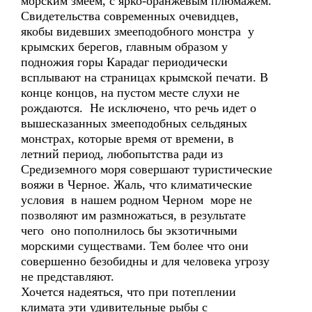
морским змеем, с ярко-оранжевым плюмажем.
Свидетельства современных очевидцев,
якобы видевших змееподобного монстра у
крымских берегов, главным образом у
подножия горы Карадаг периодически
всплывают на страницах крымской печати. В
конце концов, на пустом месте слухи не
рождаются. Не исключено, что речь идет о
вышесказанных змееподобных сельдяных
монстрах, которые время от времени, в
летний период, любопытства ради из
Средиземного моря совершают туристические
вояжи в Черное. Жаль, что климатические
условия в нашем родном Черном море не
позволяют им размножаться, в результате
чего оно пополнилось бы экзотичными
морскими существами. Тем более что они
совершенно безобидны и для человека угрозу
не представляют.
Хочется надеяться, что при потеплении
климата эти удивительные рыбы с