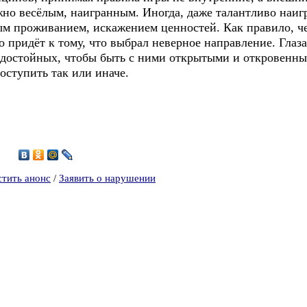
ожно весёлым, наигранным. Иногда, даже талантливо наи
м проживанием, искажением ценностей. Как правило, че
о придёт к тому, что выбрал неверное направление. Глаз
ой достойных, чтобы быть с ними открытыми и откровенн
оступить так или иначе.
9
стить анонс
/
Заявить о нарушении