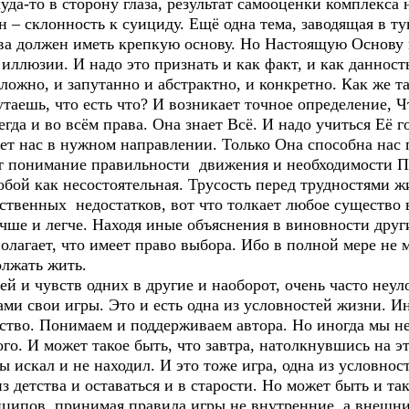
да-то в сторону глаза, результат самооценки комплекса 
– склонность к суициду. Ещё одна тема, заводящая в ту
 должен иметь крепкую основу. Но Настоящую Основу м
ллюзии. И надо это признать и как факт, и как данност
ложно, и запутанно и абстрактно, и конкретно. Как же т
утаешь, что есть что? И возникает точное определение, 
гда и во всём права. Она знает Всё. И надо учиться Её го
нет нас в нужном направлении. Только Она способна нас
ст понимание правильности движения и необходимости П
обой как несостоятельная. Трусость перед трудностями ж
ственных недостатков, вот что толкает любое существо 
лучше и легче. Находя иные объяснения в виновности друг
олагает, что имеет право выбора. Ибо в полной мере не
олжать жить.
 и чувств одних в другие и наоборот, очень часто неул
ами свои игры. Это и есть одна из условностей жизни. И
дство. Понимаем и поддерживаем автора. Но иногда мы н
о. И может такое быть, что завтра, натолкнувшись на э
о ты искал и не находил. И это тоже игра, одна из условн
етства и оставаться и в старости. Но может быть и так
ципов, принимая правила игры не внутренние, а внешни