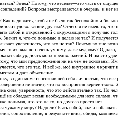
оваться? Зачем? Потому, что веселье—это часть от ощущен
овпадений? Вопросы выстраиваются в очередь, и нет ник
? Как надо жить, чтобы не было так беспокойно и больно
иносит удовольствие другим? Отчего я не имею то, что 
ыть собой и откровенной с окружающими я получаю тол
. Значит я, что-то понимаю и делаю не так? И получается
лывает уверенность, что это не так? Почему во мне возни
ему-то из ряда вон очень умному, даже мудрому? Однако, 
оказать абсурдность моих предположений. И им это удаёт
отому, что мои предположения ни на чём не основаны. И
учается, что это так. И всё же, моё внутреннее я кричит
 местам и даст объяснение.
ку, в один момент осознавшей себя личностью, что все
совершенно не значит, что их восприятия вернее твоих. 
жна сила, уверенность, что это действительно так. Но ч
ещё не обладает всеми необходимыми для него силами, ч
аже понимая, что это не то, но другого просто нет.
я чуждому миру? Надо ли? Быть собой, значит обладать 
ния, сопротивление, в результате вина, обиды, комплекс