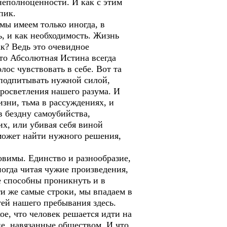
неполноценности. И как с этим
пик.
ы имеем только иногда, в
ь, и как необходимость. Жизнь
ак? Ведь это очевидное
Что Абсолютная Истина всегда
лос чувствовать в себе. Вот та
 подпитывать нужной силой,
росветления нашего разума. И
изни, тьма в рассуждениях, и
в бездну самоубийства,
их, или убивая себя виной
 может найти нужного решения,
овимы. Единство и разнообразие,
ногда читая чужие произведения,
е способны проникнуть и в
ти же самые строки, мы впадаем в
остей нашего пребывания здесь.
ое, что человек решается идти на
е, навязанные обществом. И что