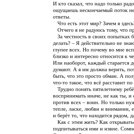
И кто сказал, что надо только рад
ощущаешь нескончаемый поток нес
ответы.
Что есть этот мир? Зачем я здесь
Отчего я не радуюсь тому, что пр
За честность в своих попытках б
делать? – Я действительно не знаю
глупее всех. Но почему во мне всп
близко и интересно относится к ч
Или наоборот, каждый старается д
думают. А я им должна верить, п
быть, что это просто обман. А пол
что-то такое, что всё расставит по
Трудно понять пятилетнему ребён
воспринимать иначе, не как ты, и 
против всех – воин. Но только ну
тепле, ласке, любви и внимании, 
и берёт то, что находится рядом, д
Как с этим жить? Как открыватьс
подпитываться ими и извне. Сомне