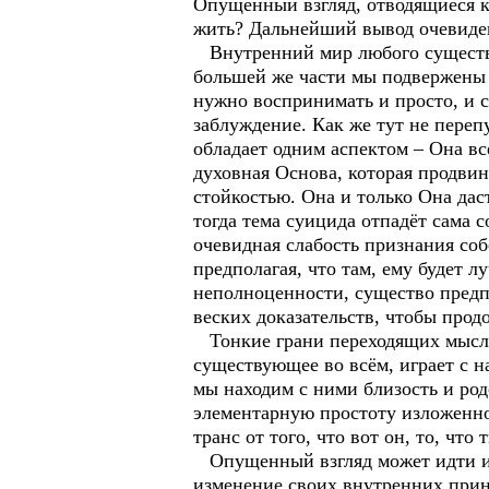
Опущенный взгляд, отводящиеся ку
жить? Дальнейший вывод очевиден 
Внутренний мир любого существа
большей же части мы подвержены и
нужно воспринимать и просто, и с
заблуждение. Как же тут не переп
обладает одним аспектом – Она все
духовная Основа, которая продви
стойкостью. Она и только Она да
тогда тема суицида отпадёт сама с
очевидная слабость признания соб
предполагая, что там, ему будет 
неполноценности, существо предп
веских доказательств, чтобы прод
Тонкие грани переходящих мыслей
существующее во всём, играет с н
мы находим с ними близость и ро
элементарную простоту изложенног
транс от того, что вот он, то, чт
Опущенный взгляд может идти из д
изменение своих внутренних прин