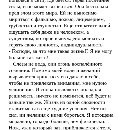
попалась в сети, где бьётся, теряя последние
силы, и не может вырваться. Она бессильна
пред злом этого мира. Ей не выносимо
мириться с фальшью, ложью, лицемерием,
грубостью и глупостью. Ещё отвратительней
ощущать себя даже не человеком, а
существом, которое вынуждено молчать и
терять свою личность, индивидуальность.
- Господи, за что мне такая жизнь!? Я не могу
больше так жить!
Слёзы не вода, они огонь воспалённого
сознания. Помимо моей воли и желаний
вырывается крик, но я его давлю в себе,
чтобы не привлекать внимания, мне нужно
уединение. И снова появляется холодная
решимость, ничего не изменится, всё будет и
дальше так же. Жизнь из одной сложности
ставит меня в ещё худшие условия. Нет ни
сил, ни желания с ними бороться. Я истощена
морально, гораздо больше, чем физически.
Нож, уж в который раз, приближается к телу,