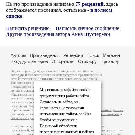
На это произведение написано
77 рецензий
, здесь
отображается последняя, остальные -
в полном
списке
.
Написать рецензию
Написать личное сообщение
Другие произведения автора Анна Шустерман
Авторы
Произведения
Рецензии
Поиск
Магазин
Вход для авторов
О портале
Стихи.ру
Проза.ру
Портал Проза.ру предоставляет авторам возможность
свободной публикации своих литературных произведений в
сети Интернет на основании
пользовательского договора
.
Все авторские права на произведения принадлежат авторам
и охраняются
законом
. Перепечатка произведений возможна
Мы используем файлы cookie
только с согласия его автора, к которому вы можете
обратиться на его авторской странице. Ответственность за
для улучшения работы сайта.
тексты произведений авторы несут самостоятельно на
Оставаясь на сайте, вы
основании
правил публикации
и
законодательства
Российской Федерации
. Данные пользователей
соглашаетесь с условиями
обрабатываются на основании
Политики обработки персональных данных
.
использования файлов cookies.
Вы также можете посмотреть более подробную
информацию о портале
и
связаться с администрацией
.
Чтобы ознакомиться с
Политикой обработки
Ежедневная аудитория портала Проза.ру – порядка 100 тысяч
посетителей, которые в общей сумме просматривают более полумиллиона
персональных данных и файлов
страниц по данным счетчика посещаемости, который расположен справа