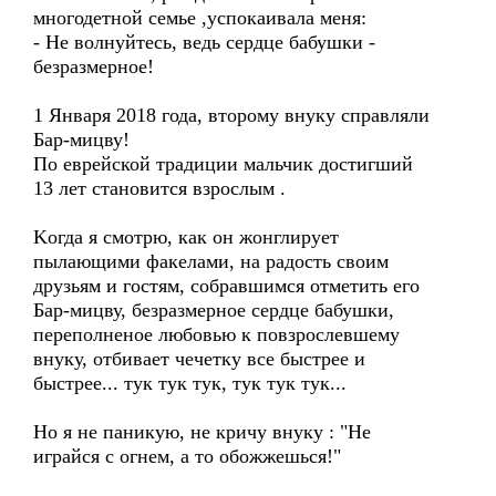
многодетной семье ,успокаивала меня:
- Hе волнуйтесь, ведь сердце бабушки -
безразмерное!
1 Января 2018 года, второму внуку справляли
Бар-мицву!
По еврейской традиции мальчик достигший
13 лет становится взрослым .
Kогда я смотрю, как он жонглирует
пылающими факелами, на радость своим
друзьям и гостям, собравшимся отметить его
Бар-мицву, безразмерное сердце бабушки,
переполненоe любовью к повзрослевшему
внуку, отбивает чечетку все быстрее и
быстрее... тук тук тук, тук тук тук...
Ho я не паникую, не кричу внуку : "Hе
играйся с огнем, а то обожжешься!"