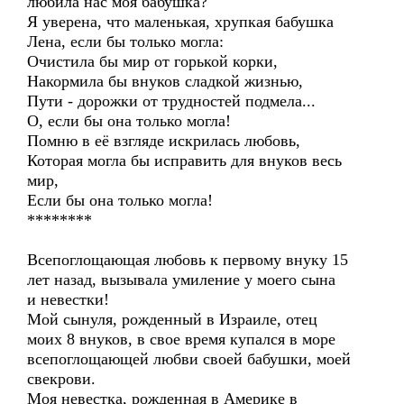
любила нас моя бабушка?
Я уверена, что маленькая, хрупкая бабушка
Лена, если бы только могла:
Oчистила бы миp от горькой корки,
Накормила бы внуков сладкой жизнью,
Пути - дорожки от трудностей подмела...
О, eсли бы она только могла!
Помню в eё взгляде искрилась любовь,
Которая могла бы исправить для внуков весь
мир,
Если бы oнa только могла!
********
Всепоглощающая любовь к первому внуку 15
лет назад, вызывала умиление у моего сынa
и невестки!
Мой сынуля, рожденный в Израиле, отец
моих 8 внуков, в свое время купался в море
всепоглощающей любви своей бабушки, моей
свекрови.
Моя невестка, рожденная в Америке в