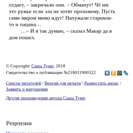
отдает, – закричали они. – Обманут! Чё им
это ружье если зла не хотят прохожему. Пусть
сами миром мимо идут! Напужали стариков-
то и пацана…
…– И я так думаю, – сказал Макар да в
дом пошел.
© Copyright:
Саша Тумп
, 2018
Свидетельство о публикации №218011900322
Список читателей
/
Версия для печати
/
Разместить анонс
/
Заявить о нарушении
Другие произведения автора Саша Тумп
Рецензии