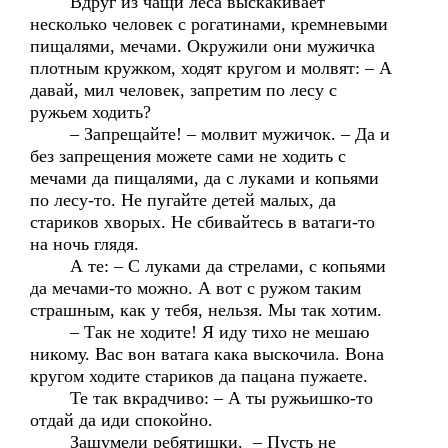
Вдруг из чащи леса выскакивает
несколько человек с рогатинами, кремневыми
пищалями, мечами. Окружили они мужичка
плотным кружком, ходят кругом и молвят: – А
давай, мил человек, запретим по лесу с
ружьем ходить?
– Запрещайте! – молвит мужичок. – Да и
без запрещения можете сами не ходить с
мечами да пищалями, да с луками и копьями
по лесу-то. Не пугайте детей малых, да
стариков хворых. Не сбивайтесь в ватаги-то
на ночь глядя.
А те: – С луками да стрелами, с копьями
да мечами-то можно. А вот с ружом таким
страшным, как у тебя, нельзя. Мы так хотим.
– Так не ходите! Я иду тихо не мешаю
никому. Вас вон ватага кака выскочила. Вона
кругом ходите стариков да пацана пужаете.
Те так вкрадчиво: – А ты ружьишко-то
отдай да иди спокойно.
Зашумели ребятишки. – Пусть не