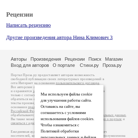
Рецензии
Написать рецензию
Другие произведения автора Нина Климович 3
Авторы
Произведения
Рецензии
Поиск
Магазин
Вход для авторов
О портале
Стихи.ру
Проза.ру
Портал Проза.ру предоставляет авторам возможность
свободной публикации своих литературных произведений в
сети Интернет на основании
пользовательского договора
.
Все авторские права на произведения принадлежат авторам
и охраняются
законом
. Перепечатка произведений возможна
Мы используем файлы cookie
только с согласия его автора, к которому вы можете
обратиться на его авторской странице. Ответственность за
для улучшения работы сайта.
тексты произведений авторы несут самостоятельно на
Оставаясь на сайте, вы
основании
правил публикации
и
законодательства
Российской Федерации
. Данные пользователей
соглашаетесь с условиями
обрабатываются на основании
Политики обработки персональных данных
.
использования файлов cookies.
Вы также можете посмотреть более подробную
информацию о портале
и
связаться с администрацией
.
Чтобы ознакомиться с
Политикой обработки
Ежедневная аудитория портала Проза.ру – порядка 100 тысяч
посетителей, которые в общей сумме просматривают более полумиллиона
персональных данных и файлов