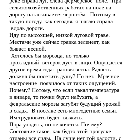
реке справа луг, слева фермерское поле. При
сельскохозяйственных работах на поле на
дорогу натаскивается чернозём. Поэтому в
такую погоду, как сегодня, я шагаю справа
вдоль дороги.
Иду по высохшей, низкой луговой траве.
Местами уже сейчас травка зеленеет, как
бывает весной.
Хотелось бы морозца, но только
прохладный ветерок дует в лицо. Ощущается
другое время года: ранняя весна. Радость
должна бы посетить душу? Но нет. Мрачное
настроение появилось от таких ощущений.
Почему? Потому, что если такая температура
в январе, то почки будут набухать, а
февральские морозы загубят будущий урожай
в садах. В посёлке есть многодетные семьи.
Им трудновато будет выжить.
Пора уходить, но не хочется. Почему?
Состояние такое, как будто этой прогулке
отданы все силы. На душе нет той радости, с